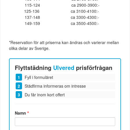
115-124
ca 2900-3900:-
125-136
ca 3100-4100:-
137-148
ca 3300-4300:-
149-159
ca 3500-4500:-
*Reservation för att priserna kan ändras och varierar mellan
olika delar av Sverige.
Flyttstädning
Ulvered
prisförfrågan
Fyll i formuläret
Städfirma informeras om intresse
Du får inom kort offert
Namn
*