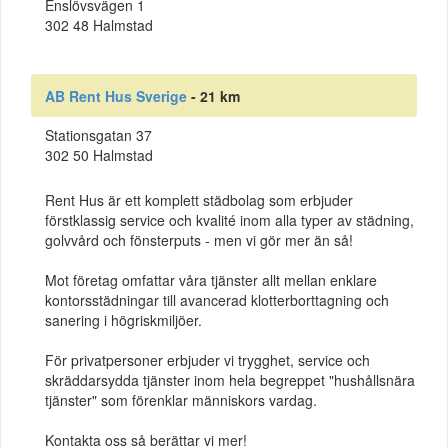
Enslövsvägen 1
302 48 Halmstad
AB Rent Hus Sverige
- 21 km
Stationsgatan 37
302 50 Halmstad
Rent Hus är ett komplett städbolag som erbjuder
förstklassig service och kvalité inom alla typer av städning,
golvvård och fönsterputs - men vi gör mer än så!
Mot företag omfattar våra tjänster allt mellan enklare
kontorsstädningar till avancerad klotterborttagning och
sanering i högriskmiljöer.
För privatpersoner erbjuder vi trygghet, service och
skräddarsydda tjänster inom hela begreppet "hushållsnära
tjänster" som förenklar människors vardag.
Kontakta oss så berättar vi mer!