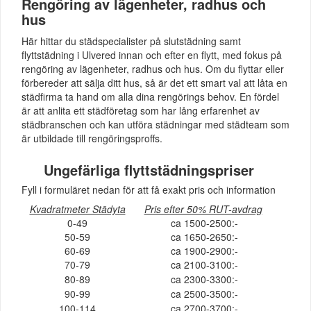
Rengöring av lägenheter, radhus och
hus
Här hittar du städspecialister på slutstädning samt
flyttstädning i Ulvered innan och efter en flytt, med fokus på
rengöring av lägenheter, radhus och hus. Om du flyttar eller
förbereder att sälja ditt hus, så är det ett smart val att låta en
städfirma ta hand om alla dina rengörings behov. En fördel
är att anlita ett städföretag som har lång erfarenhet av
städbranschen och kan utföra städningar med städteam som
är utbildade till rengöringsproffs.
Ungefärliga flyttstädningspriser
Fyll i formuläret nedan för att få exakt pris och information
Kvadratmeter Städyta
Pris efter 50% RUT-avdrag
0-49
ca 1500-2500:-
50-59
ca 1650-2650:-
60-69
ca 1900-2900:-
70-79
ca 2100-3100:-
80-89
ca 2300-3300:-
90-99
ca 2500-3500:-
100-114
ca 2700-3700:-