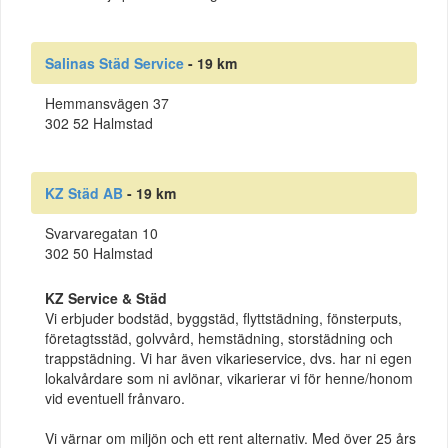
Salinas Städ Service
- 19 km
Hemmansvägen 37
302 52 Halmstad
KZ Städ AB
- 19 km
Svarvaregatan 10
302 50 Halmstad
KZ Service & Städ
Vi erbjuder bodstäd, byggstäd, flyttstädning, fönsterputs,
företagtsstäd, golvvård, hemstädning, storstädning och
trappstädning. Vi har även vikarieservice, dvs. har ni egen
lokalvårdare som ni avlönar, vikarierar vi för henne/honom
vid eventuell frånvaro.
Vi värnar om miljön och ett rent alternativ. Med över 25 års