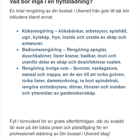
Vad bör ingå i en flyttstädning?
En total rengöring av din bostad i Ulvered från golv till tak bör
inkludera bland annat:
Köksrengöring – köksbänkar, arbetsytor, spishäll,
ugn, kylskåp, frys, insida och utsida av skåp och
armaturer.
Badrumsrengöring – Rengöring speglar,
duschkabiner, lister kranar, badkar, inuti och
utanför delar av skåp och desinfekterar toalett.
Rengöring övriga rum – Sovrum, vardagsrum,
matsal och trappa, att de ser till att torka golven,
torka lister, dammtorkning, ta bort spindelnät,
rengöra strömbrytare, dörrar, fönster och insidan
och yttersidan av garderober/skåp.
Fyll i formuläret för en gratis offertförfrågan, där du snabbt
får svar på det bästa priset och platstillgång för en
professionell städning av Din bostad i Ulvered idag!