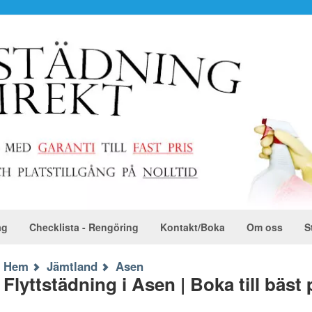
ag
Checklista - Rengöring
Kontakt/Boka
Om oss
S
Hem
Jämtland
Asen
Flyttstädning i Asen | Boka till bäst 