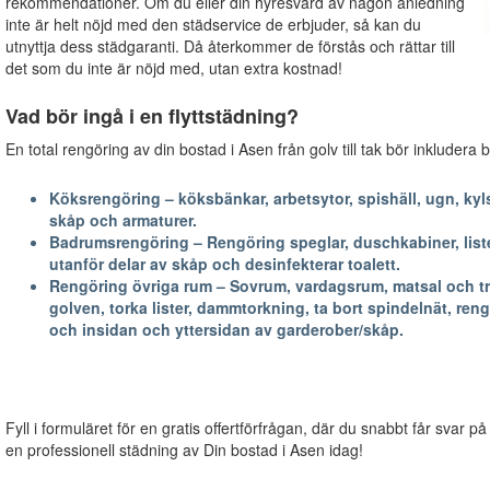
rekommendationer. Om du eller din hyresvärd av någon anledning
inte är helt nöjd med den städservice de erbjuder, så kan du
utnyttja dess städgaranti. Då återkommer de förstås och rättar till
det som du inte är nöjd med, utan extra kostnad!
Vad bör ingå i en flyttstädning?
En total rengöring av din bostad i Asen från golv till tak bör inkludera 
Köksrengöring – köksbänkar, arbetsytor, spishäll, ugn, kyls
skåp och armaturer.
Badrumsrengöring – Rengöring speglar, duschkabiner, lister
utanför delar av skåp och desinfekterar toalett.
Rengöring övriga rum – Sovrum, vardagsrum, matsal och trapp
golven, torka lister, dammtorkning, ta bort spindelnät, reng
och insidan och yttersidan av garderober/skåp.
Fyll i formuläret för en gratis offertförfrågan, där du snabbt får svar på
en professionell städning av Din bostad i Asen idag!