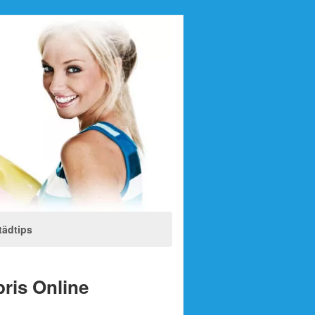
tädtips
pris Online