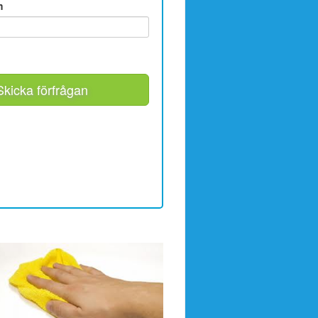
m
Skicka förfrågan