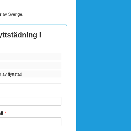
r av Sverige.
yttstädning i
 av flyttstäd
ail
*