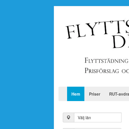
Hem
Priser
RUT-avdr
Välj län