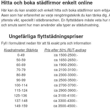
Hitta och boka städfirmor enkelt online
Här kan du kan snabbt och enkelt hitta och boka städfirmor som erbju
Asen som har erfarenhet av varje rengöringsteknik du kan tänka dig. A
yttersta vikt, speciellt i städbranschen. En flyttstädare måste veta hur 
och smuts samt hur man använder alla typer av städutrustning.
Ungefärliga flyttstädningspriser
Fyll i formuläret nedan för att få exakt pris och information
Kvadratmeter Städyta
Pris efter 50% RUT-avdrag
0-49
ca 1500-2500:-
50-59
ca 1650-2650:-
60-69
ca 1900-2900:-
70-79
ca 2100-3100:-
80-89
ca 2300-3300:-
90-99
ca 2500-3500:-
100-114
ca 2700-3700:-
115-124
ca 2900-3900:-
125-136
ca 3100-4100:-
137-148
ca 3300-4300:-
149-159
ca 3500-4500:-