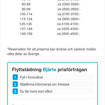
80-89
ca 2300-3300:-
90-99
ca 2500-3500:-
100-114
ca 2700-3700:-
115-124
ca 2900-3900:-
125-136
ca 3100-4100:-
137-148
ca 3300-4300:-
149-159
ca 3500-4500:-
*Reservation för att priserna kan ändras och varierar mellan
olika delar av Sverige.
Flyttstädning
Bjärte
prisförfrågan
Fyll i formuläret
Städfirma informeras om intresse
Du får inom kort offert