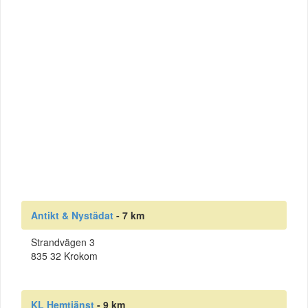
Antikt & Nystädat
- 7 km
Strandvägen 3
835 32 Krokom
KL Hemtjänst
- 9 km