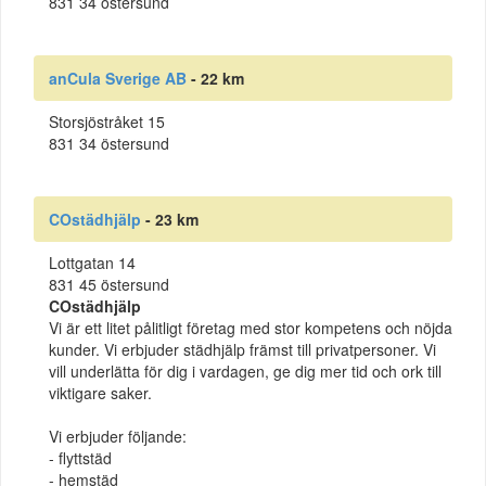
831 34 östersund
anCula Sverige AB
- 22 km
Storsjöstråket 15
831 34 östersund
COstädhjälp
- 23 km
Lottgatan 14
831 45 östersund
COstädhjälp
Vi är ett litet pålitligt företag med stor kompetens och nöjda
kunder. Vi erbjuder städhjälp främst till privatpersoner. Vi
vill underlätta för dig i vardagen, ge dig mer tid och ork till
viktigare saker.
Vi erbjuder följande:
- flyttstäd
- hemstäd