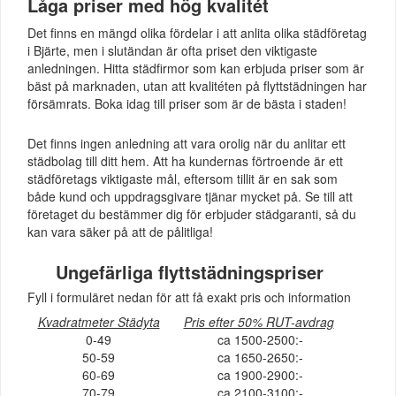
Låga priser med hög kvalitét
Det finns en mängd olika fördelar i att anlita olika städföretag
i Bjärte, men i slutändan är ofta priset den viktigaste
anledningen. Hitta städfirmor som kan erbjuda priser som är
bäst på marknaden, utan att kvalitéten på flyttstädningen har
försämrats. Boka idag till priser som är de bästa i staden!
Det finns ingen anledning att vara orolig när du anlitar ett
städbolag till ditt hem. Att ha kundernas förtroende är ett
städföretags viktigaste mål, eftersom tillit är en sak som
både kund och uppdragsgivare tjänar mycket på. Se till att
företaget du bestämmer dig för erbjuder städgaranti, så du
kan vara säker på att de pålitliga!
Ungefärliga flyttstädningspriser
Fyll i formuläret nedan för att få exakt pris och information
Kvadratmeter Städyta
Pris efter 50% RUT-avdrag
0-49
ca 1500-2500:-
50-59
ca 1650-2650:-
60-69
ca 1900-2900:-
70-79
ca 2100-3100:-