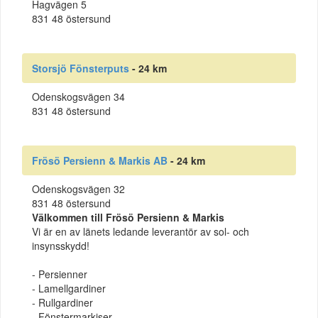
Hagvägen 5
831 48 östersund
Storsjö Fönsterputs
- 24 km
Odenskogsvägen 34
831 48 östersund
Frösö Persienn & Markis AB
- 24 km
Odenskogsvägen 32
831 48 östersund
Välkommen till Frösö Persienn & Markis
Vi är en av länets ledande leverantör av sol- och
insynsskydd!
- Persienner
- Lamellgardiner
- Rullgardiner
- Fönstermarkiser