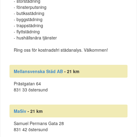
- storstädning
- fönsterputsning
- butiksstädning
- byggstädning
- trappstädning
- flyttstädning
- hushållsnära tjänster
Ring oss för kostnadsfri städanalys. Välkommen!
Mellansvenska Städ AB
- 21 km
Prästgatan 64
831 33 östersund
MaSiv
- 21 km
Samuel Permans Gata 28
831 42 östersund