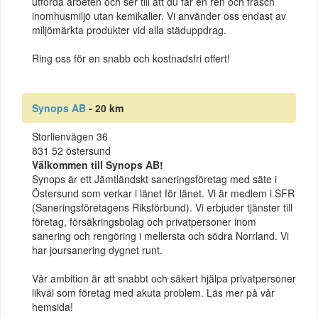
utförda arbeten och ser till att du får en ren och fräsch
inomhusmiljö utan kemikalier. Vi använder oss endast av
miljömärkta produkter vid alla städuppdrag.
Ring oss för en snabb och kostnadsfri offert!
Synops AB
- 20 km
Storlienvägen 36
831 52 östersund
Välkommen till Synops AB!
Synops är ett Jämtländskt saneringsföretag med säte i
Östersund som verkar i länet för länet. Vi är medlem i SFR
(Saneringsföretagens Riksförbund). Vi erbjuder tjänster till
företag, försäkringsbolag och privatpersoner inom
sanering och rengöring i mellersta och södra Norrland. Vi
har joursanering dygnet runt.
Vår ambition är att snabbt och säkert hjälpa privatpersoner
likväl som företag med akuta problem. Läs mer på vår
hemsida!