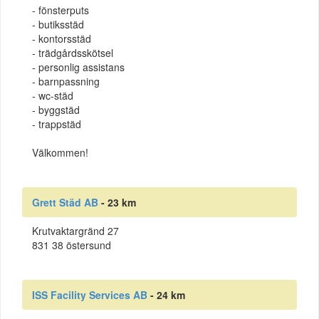
- fönsterputs
- butiksstäd
- kontorsstäd
- trädgårdsskötsel
- personlig assistans
- barnpassning
- wc-städ
- byggstäd
- trappstäd
Välkommen!
Grett Städ AB
- 23 km
Krutvaktargränd 27
831 38 östersund
ISS Facility Services AB
- 24 km