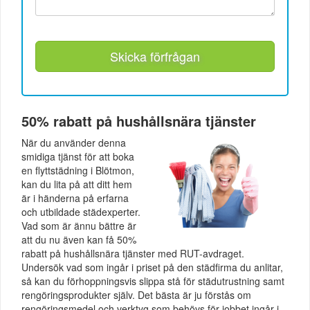
Skicka förfrågan
50% rabatt på hushållsnära tjänster
När du använder denna
smidiga tjänst för att boka
en flyttstädning i Blötmon,
kan du lita på att ditt hem
är i händerna på erfarna
och utbildade städexperter.
Vad som är ännu bättre är
att du nu även kan få 50%
rabatt på hushållsnära tjänster med RUT-avdraget.
Undersök vad som ingår i priset på den städfirma du anlitar,
så kan du förhoppningsvis slippa stå för städutrustning samt
rengöringsprodukter själv. Det bästa är ju förstås om
rengöringsmedel och verktyg som behövs för jobbet ingår i