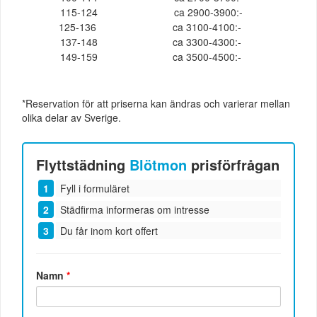
115-124
ca 2900-3900:-
125-136
ca 3100-4100:-
137-148
ca 3300-4300:-
149-159
ca 3500-4500:-
*Reservation för att priserna kan ändras och varierar mellan
olika delar av Sverige.
Flyttstädning
Blötmon
prisförfrågan
Fyll i formuläret
Städfirma informeras om intresse
Du får inom kort offert
Namn
*