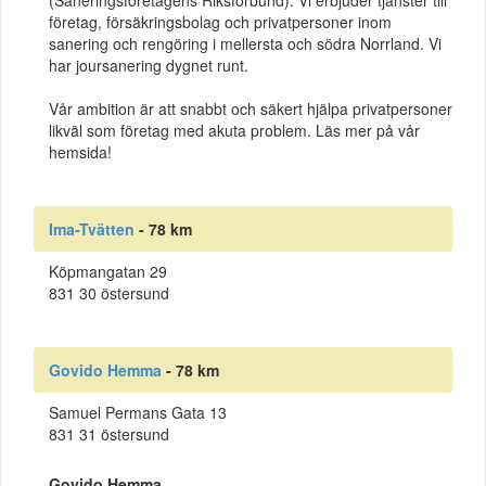
(Saneringsföretagens Riksförbund). Vi erbjuder tjänster till
företag, försäkringsbolag och privatpersoner inom
sanering och rengöring i mellersta och södra Norrland. Vi
har joursanering dygnet runt.
Vår ambition är att snabbt och säkert hjälpa privatpersoner
likväl som företag med akuta problem. Läs mer på vår
hemsida!
Ima-Tvätten
- 78 km
Köpmangatan 29
831 30 östersund
Govido Hemma
- 78 km
Samuel Permans Gata 13
831 31 östersund
Govido Hemma