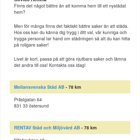
Finns det något bättre än att komma hem till ett nystädat
hem?
Men för många finns det faktiskt bättre saker än att städa.
Hos oss kan du känna dig trygg i ditt val, vår kunniga och
trygga personal tar hand om städningen så att du kan hitta
på roligare saker!
Livet är kort, passa på att göra njutbara saker och lämna
det andra till oss! Kontakta oss idag!
Mellansvenska Städ AB
- 78 km
Prästgatan 64
831 33 östersund
RENTAV Städ och Miljövård AB
- 78 km
Nifsåsvägen 15