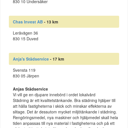
830 10 Undersåker
Chas Invest AB
- 13 km
Leråvägen 36
830 15 Duved
Anja's Städservice
- 17 km
Svensta 119
830 05 Järpen
Anjas Städservice
Vi vill ge en djupare innebörd i ordet lokalvård
Städning är ett kvalitetstänkande. Bra städning hjälper till
att hålla fastigheterna i skick och minskar effekterna av
slitage. Det är dessutom mycket miljötänkande i städning.
Rengöringsmedel, nya maskiner och hjälpmedel skall hela
tiden anpassas till nya material i fastigheterna och på ett