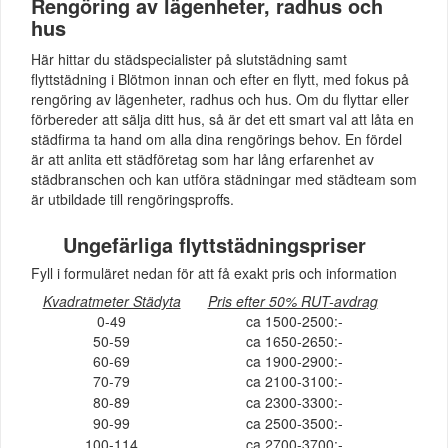
Rengöring av lägenheter, radhus och
hus
Här hittar du städspecialister på slutstädning samt
flyttstädning i Blötmon innan och efter en flytt, med fokus på
rengöring av lägenheter, radhus och hus. Om du flyttar eller
förbereder att sälja ditt hus, så är det ett smart val att låta en
städfirma ta hand om alla dina rengörings behov. En fördel
är att anlita ett städföretag som har lång erfarenhet av
städbranschen och kan utföra städningar med städteam som
är utbildade till rengöringsproffs.
Ungefärliga flyttstädningspriser
Fyll i formuläret nedan för att få exakt pris och information
Kvadratmeter Städyta
Pris efter 50% RUT-avdrag
0-49
ca 1500-2500:-
50-59
ca 1650-2650:-
60-69
ca 1900-2900:-
70-79
ca 2100-3100:-
80-89
ca 2300-3300:-
90-99
ca 2500-3500:-
100-114
ca 2700-3700:-