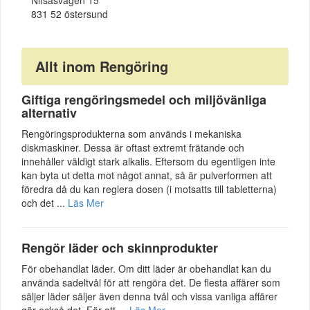
831 52 östersund
Allt inom Rengöring
Giftiga rengöringsmedel och miljövänliga
alternativ
Rengöringsprodukterna som används i mekaniska
diskmaskiner. Dessa är oftast extremt frätande och
innehåller väldigt stark alkalis. Eftersom du egentligen inte
kan byta ut detta mot något annat, så är pulverformen att
föredra då du kan reglera dosen (i motsatts till tabletterna)
och det ...
Läs Mer
Rengör läder och skinnprodukter
För obehandlat läder. Om ditt läder är obehandlat kan du
använda sadeltvål för att rengöra det. De flesta affärer som
säljer läder säljer även denna tvål och vissa vanliga affärer
gör också det. För att ...
Läs Mer