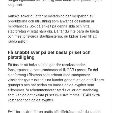
slutpriset.
Kanske söker du efter hemstädning där merparten av
produkterna och utrustning som används dessutom är
miljövänliga? Sök då enkelt på denna sida och hitta
städföretag vi listat nära dig. Då får du inte bara de bästa
och mest prisvärda städtjänsterna, du bidrar även till att
rädda miljön!
Få snabbt svar på det bästa priset och
platstillgång
Ett tips är att boka städningar där resekostnader,
fönsterputsning samt städmaterial INGÅR i priset. En del
städföretag i Blötmon som arbetar med städtjänster
vilseleder tyvärr ibland sina kunder genom att ge ett billigare
grundpris och har sedan en massa dolda avgifter som
tillkommer. Vi rekommenderar att du väljer det städbolag
som kan ge det exakta priset inklusive moms, UTAN extra
kostnader och dolda avgifter.
Fyll i formuläret för en gratis offertförfrågan, där du snabbt