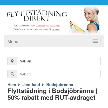
Menu
Toggle
navigati
Välj län
Hem
Jämtland
Bodsjöbränna
Flyttstädning i Bodsjöbränna |
50% rabatt med RUT-avdraget