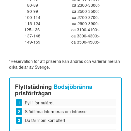
80-89
ca 2300-3300:-
90-99
ca 2500-3500:-
100-114
ca 2700-3700:-
115-124
ca 2900-3900:-
125-136
ca 3100-4100:-
137-148
ca 3300-4300:-
149-159
ca 3500-4500:-
*Reservation för att priserna kan ändras och varierar mellan
olika delar av Sverige.
Flyttstädning
Bodsjöbränna
prisförfrågan
Fyll i formuläret
Städfirma informeras om intresse
Du får inom kort offert