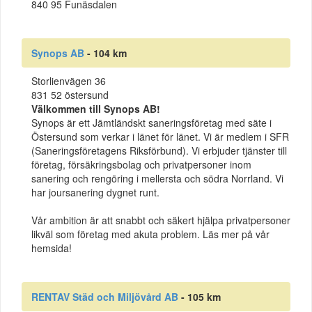
840 95 Funäsdalen
Synops AB
- 104 km
Storlienvägen 36
831 52 östersund
Välkommen till Synops AB!
Synops är ett Jämtländskt saneringsföretag med säte i
Östersund som verkar i länet för länet. Vi är medlem i SFR
(Saneringsföretagens Riksförbund). Vi erbjuder tjänster till
företag, försäkringsbolag och privatpersoner inom
sanering och rengöring i mellersta och södra Norrland. Vi
har joursanering dygnet runt.
Vår ambition är att snabbt och säkert hjälpa privatpersoner
likväl som företag med akuta problem. Läs mer på vår
hemsida!
RENTAV Städ och Miljövård AB
- 105 km