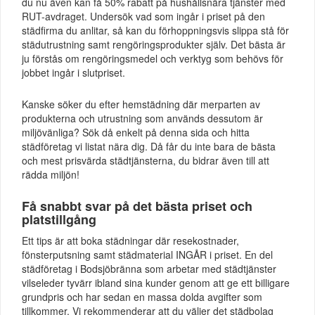
du nu även kan få 50% rabatt på hushållsnära tjänster med
RUT-avdraget. Undersök vad som ingår i priset på den
städfirma du anlitar, så kan du förhoppningsvis slippa stå för
städutrustning samt rengöringsprodukter själv. Det bästa är
ju förstås om rengöringsmedel och verktyg som behövs för
jobbet ingår i slutpriset.
Kanske söker du efter hemstädning där merparten av
produkterna och utrustning som används dessutom är
miljövänliga? Sök då enkelt på denna sida och hitta
städföretag vi listat nära dig. Då får du inte bara de bästa
och mest prisvärda städtjänsterna, du bidrar även till att
rädda miljön!
Få snabbt svar på det bästa priset och
platstillgång
Ett tips är att boka städningar där resekostnader,
fönsterputsning samt städmaterial INGÅR i priset. En del
städföretag i Bodsjöbränna som arbetar med städtjänster
vilseleder tyvärr ibland sina kunder genom att ge ett billigare
grundpris och har sedan en massa dolda avgifter som
tillkommer. Vi rekommenderar att du väljer det städbolag