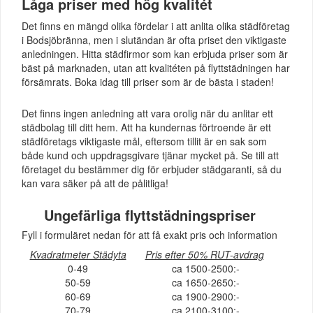
Låga priser med hög kvalitét
Det finns en mängd olika fördelar i att anlita olika städföretag
i Bodsjöbränna, men i slutändan är ofta priset den viktigaste
anledningen. Hitta städfirmor som kan erbjuda priser som är
bäst på marknaden, utan att kvalitéten på flyttstädningen har
försämrats. Boka idag till priser som är de bästa i staden!
Det finns ingen anledning att vara orolig när du anlitar ett
städbolag till ditt hem. Att ha kundernas förtroende är ett
städföretags viktigaste mål, eftersom tillit är en sak som
både kund och uppdragsgivare tjänar mycket på. Se till att
företaget du bestämmer dig för erbjuder städgaranti, så du
kan vara säker på att de pålitliga!
Ungefärliga flyttstädningspriser
Fyll i formuläret nedan för att få exakt pris och information
Kvadratmeter Städyta
Pris efter 50% RUT-avdrag
0-49
ca 1500-2500:-
50-59
ca 1650-2650:-
60-69
ca 1900-2900:-
70-79
ca 2100-3100:-