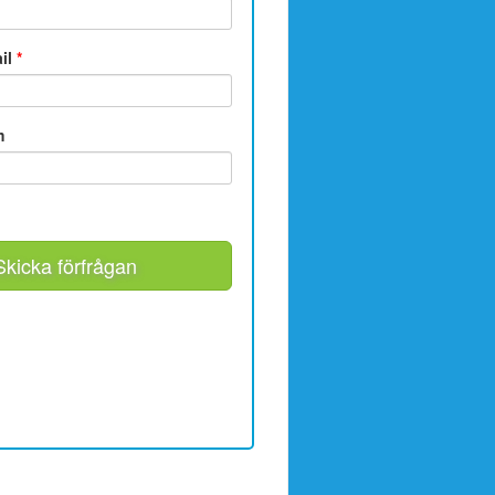
ail
*
m
Skicka förfrågan