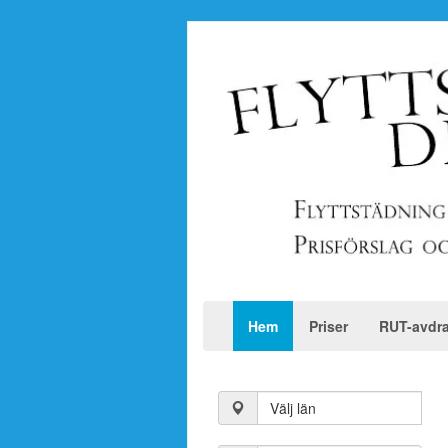
Hem
Priser
RUT-avdr
Välj län