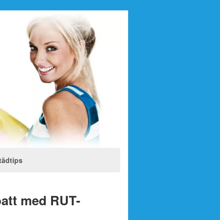
tädtips
abatt med RUT-