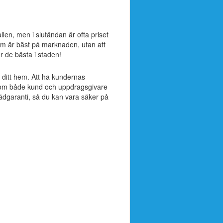
allen, men i slutändan är ofta priset
om är bäst på marknaden, utan att
är de bästa i staden!
ll ditt hem. Att ha kundernas
ak som både kund och uppdragsgivare
tädgaranti, så du kan vara säker på