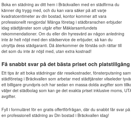
Boka en städning av ditt hem i Bräckvallen med en städfirma du
känner dig trygg med, och du kan vara säker på att varje
kvadratcentimeter av din bostad, kontor kommer att vara
professionellt rengjorda! Många företag i städbranschen erbjuder
idag städtjänster som utgår efter Mäklarsamfundets
rekommendationer. Om du eller din hyresvärd av någon anledning
inte är helt nöjd med den städservice de erbjuder, så kan du
utnyttja dess städgaranti. Då återkommer de förstås och rättar till
det som du inte är nöjd med, utan extra kostnad!
Få snabbt svar på det bästa priset och platstillgång
Ett tips är att boka städningar där resekostnader, fönsterputsning sam
städföretag i Bräckvallen som arbetar med städtjänster vilseleder tyv
ett billigare grundpris och har sedan en massa dolda avgifter som til
väljer det städbolag som kan ge det exakta priset inklusive moms, UT
avgifter.
Fyll i formuläret för en gratis offertförfrågan, där du snabbt får svar på
en professionell städning av Din bostad i Bräckvallen idag!