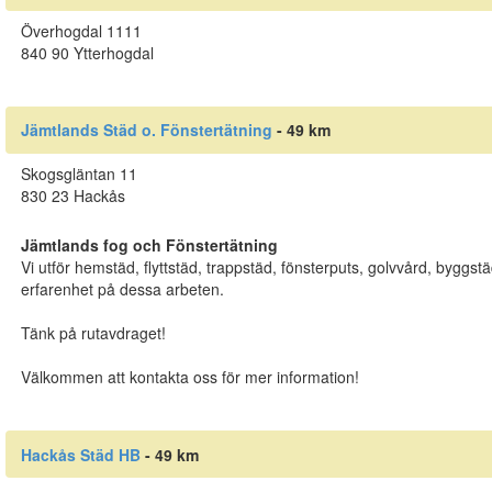
Överhogdal 1111
840 90 Ytterhogdal
Jämtlands Städ o. Fönstertätning
- 49 km
Skogsgläntan 11
830 23 Hackås
Jämtlands fog och Fönstertätning
Vi utför hemstäd, flyttstäd, trappstäd, fönsterputs, golvvård, byggst
erfarenhet på dessa arbeten.
Tänk på rutavdraget!
Välkommen att kontakta oss för mer information!
Hackås Städ HB
- 49 km