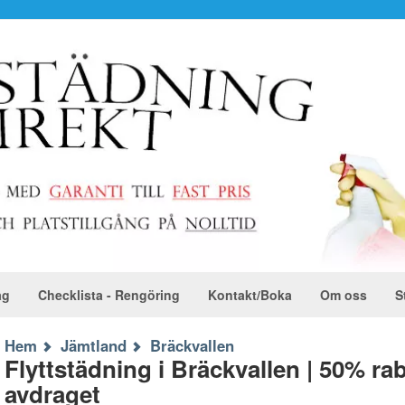
ag
Checklista - Rengöring
Kontakt/Boka
Om oss
S
Hem
Jämtland
Bräckvallen
Flyttstädning i Bräckvallen | 50% r
avdraget