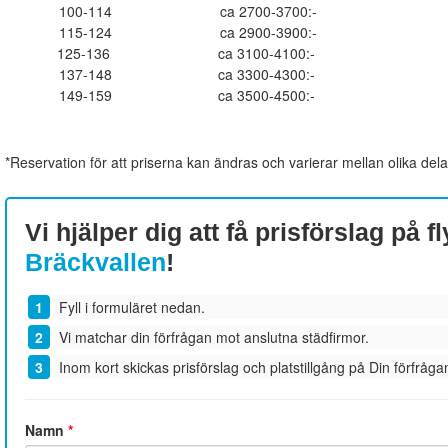
100-114
ca 2700-3700:-
115-124
ca 2900-3900:-
125-136
ca 3100-4100:-
137-148
ca 3300-4300:-
149-159
ca 3500-4500:-
*Reservation för att priserna kan ändras och varierar mellan olika dela
Vi hjälper dig att få prisförslag på fl
Bräckvallen
!
Fyll i formuläret nedan.
Vi matchar din förfrågan mot anslutna städfirmor.
Inom kort skickas prisförslag och platstillgång på Din förfrågan
Namn
*