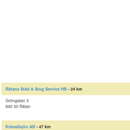
Rätans Städ & Stug Service HB
- 24 km
Gröngatan 3
840 30 Rätan
Kristallsjön AB
- 47 km