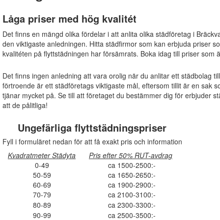
Låga priser med hög kvalitét
Det finns en mängd olika fördelar i att anlita olika städföretag i Bräckv
den viktigaste anledningen. Hitta städfirmor som kan erbjuda priser s
kvalitéten på flyttstädningen har försämrats. Boka idag till priser som 
Det finns ingen anledning att vara orolig när du anlitar ett städbolag ti
förtroende är ett städföretags viktigaste mål, eftersom tillit är en s
tjänar mycket på. Se till att företaget du bestämmer dig för erbjuder s
att de pålitliga!
Ungefärliga flyttstädningspriser
Fyll i formuläret nedan för att få exakt pris och information
Kvadratmeter Städyta
Pris efter 50% RUT-avdrag
0-49
ca 1500-2500:-
50-59
ca 1650-2650:-
60-69
ca 1900-2900:-
70-79
ca 2100-3100:-
80-89
ca 2300-3300:-
90-99
ca 2500-3500:-