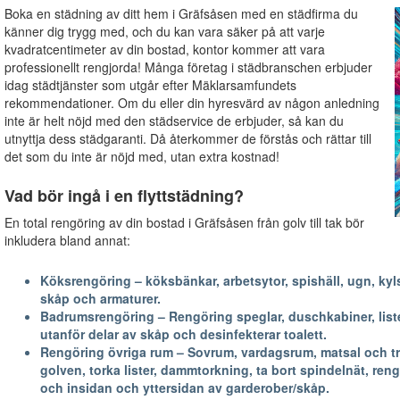
Boka en städning av ditt hem i Gräfsåsen med en städfirma du
känner dig trygg med, och du kan vara säker på att varje
kvadratcentimeter av din bostad, kontor kommer att vara
professionellt rengjorda! Många företag i städbranschen erbjuder
idag städtjänster som utgår efter Mäklarsamfundets
rekommendationer. Om du eller din hyresvärd av någon anledning
inte är helt nöjd med den städservice de erbjuder, så kan du
utnyttja dess städgaranti. Då återkommer de förstås och rättar till
det som du inte är nöjd med, utan extra kostnad!
Vad bör ingå i en flyttstädning?
En total rengöring av din bostad i Gräfsåsen från golv till tak bör
inkludera bland annat:
Köksrengöring – köksbänkar, arbetsytor, spishäll, ugn, kyls
skåp och armaturer.
Badrumsrengöring – Rengöring speglar, duschkabiner, lister
utanför delar av skåp och desinfekterar toalett.
Rengöring övriga rum – Sovrum, vardagsrum, matsal och trapp
golven, torka lister, dammtorkning, ta bort spindelnät, reng
och insidan och yttersidan av garderober/skåp.