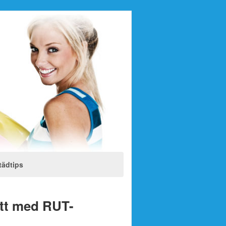
tädtips
att med RUT-