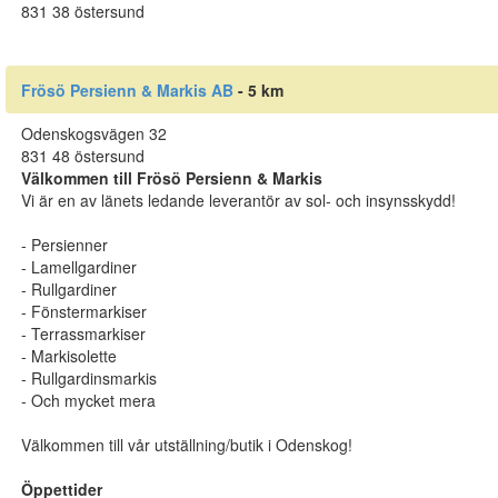
831 38 östersund
Frösö Persienn & Markis AB
- 5 km
Odenskogsvägen 32
831 48 östersund
Välkommen till Frösö Persienn & Markis
Vi är en av länets ledande leverantör av sol- och insynsskydd!
- Persienner
- Lamellgardiner
- Rullgardiner
- Fönstermarkiser
- Terrassmarkiser
- Markisolette
- Rullgardinsmarkis
- Och mycket mera
Välkommen till vår utställning/butik i Odenskog!
Öppettider