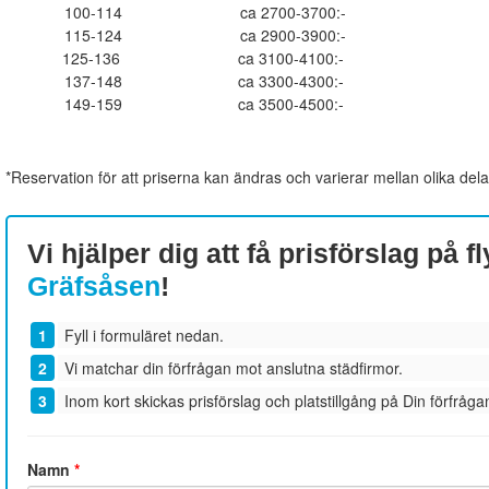
100-114
ca 2700-3700:-
115-124
ca 2900-3900:-
125-136
ca 3100-4100:-
137-148
ca 3300-4300:-
149-159
ca 3500-4500:-
*Reservation för att priserna kan ändras och varierar mellan olika dela
Vi hjälper dig att få prisförslag på fl
Gräfsåsen
!
Fyll i formuläret nedan.
Vi matchar din förfrågan mot anslutna städfirmor.
Inom kort skickas prisförslag och platstillgång på Din förfrågan
Namn
*