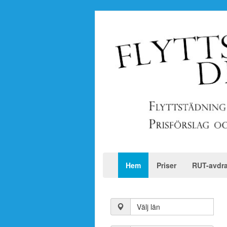
Hem
Priser
RUT-avdr
Välj län