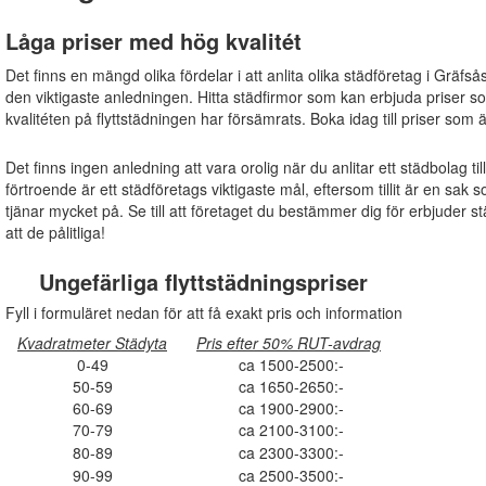
Låga priser med hög kvalitét
Det finns en mängd olika fördelar i att anlita olika städföretag i Gräfså
den viktigaste anledningen. Hitta städfirmor som kan erbjuda priser s
kvalitéten på flyttstädningen har försämrats. Boka idag till priser som 
Det finns ingen anledning att vara orolig när du anlitar ett städbolag ti
förtroende är ett städföretags viktigaste mål, eftersom tillit är en s
tjänar mycket på. Se till att företaget du bestämmer dig för erbjuder s
att de pålitliga!
Ungefärliga flyttstädningspriser
Fyll i formuläret nedan för att få exakt pris och information
Kvadratmeter Städyta
Pris efter 50% RUT-avdrag
0-49
ca 1500-2500:-
50-59
ca 1650-2650:-
60-69
ca 1900-2900:-
70-79
ca 2100-3100:-
80-89
ca 2300-3300:-
90-99
ca 2500-3500:-