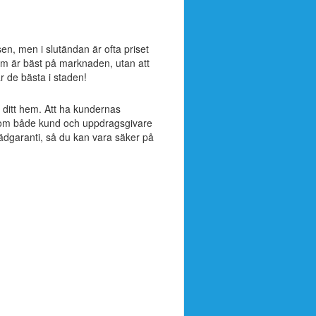
sen, men i slutändan är ofta priset
om är bäst på marknaden, utan att
är de bästa i staden!
ll ditt hem. Att ha kundernas
ak som både kund och uppdragsgivare
tädgaranti, så du kan vara säker på