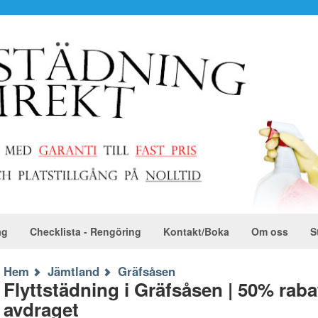
ag
Checklista - Rengöring
Kontakt/Boka
Om oss
S
Hem
Jämtland
Gräfsåsen
Flyttstädning i Gräfsåsen | 50% rab
avdraget