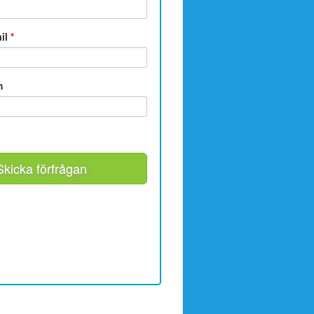
ail
*
m
Skicka förfrågan