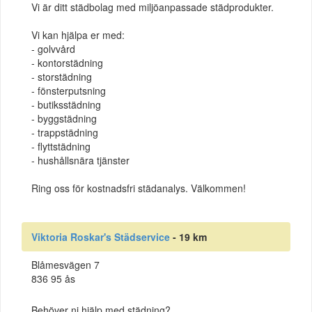
Vi är ditt städbolag med miljöanpassade städprodukter.
Vi kan hjälpa er med:
- golvvård
- kontorstädning
- storstädning
- fönsterputsning
- butiksstädning
- byggstädning
- trappstädning
- flyttstädning
- hushållsnära tjänster
Ring oss för kostnadsfri städanalys. Välkommen!
Viktoria Roskar's Städservice
- 19 km
Blåmesvägen 7
836 95 ås
Behöver ni hjälp med städning?