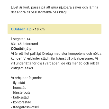
Livet är kort, passa på att göra njutbara saker och lämna
det andra till oss! Kontakta oss idag!
COstädhjälp
- 18 km
Lottgatan 14
831 45 östersund
COstädhjälp
Vi är ett litet pålitligt företag med stor kompetens och nöjda
kunder. Vi erbjuder städhjälp främst till privatpersoner. Vi
vill underlätta för dig i vardagen, ge dig mer tid och ork till
viktigare saker.
Vi erbjuder följande:
- flyttstäd
- hemstäd
- fönsterputs
- butiksstäd
- kontorsstäd
- trädgårdsskötsel