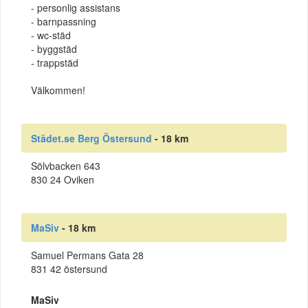
- personlig assistans
- barnpassning
- wc-städ
- byggstäd
- trappstäd
Välkommen!
Städet.se Berg Östersund
- 18 km
Sölvbacken 643
830 24 Oviken
MaSiv
- 18 km
Samuel Permans Gata 28
831 42 östersund
MaSiv