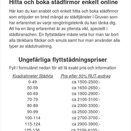
Hitta och boka städfirmor enkelt online
Här kan du kan snabbt och enkelt hitta och boka städfirmor
som erbjuder en bred mängd av städtjänster i Gruvan som
har erfarenhet av varje rengöringsteknik du kan tänka dig.
Att ha en lång erfarenhet är av yttersta vikt, speciellt i
städbranschen. En flyttstädare måste veta hur man tar bort
alla tänkbara fläckar och smuts samt hur man använder alla
typer av städutrustning.
Ungefärliga flyttstädningspriser
Fyll i formuläret nedan för att få exakt pris och information
Kvadratmeter Städyta
Pris efter 50% RUT-avdrag
0-49
ca 1500-2500:-
50-59
ca 1650-2650:-
60-69
ca 1900-2900:-
70-79
ca 2100-3100:-
80-89
ca 2300-3300:-
90-99
ca 2500-3500:-
100-114
ca 2700-3700:-
115-124
ca 2900-3900:-
125-136
ca 3100-4100:-