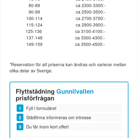
80-89
ca 2300-3300:-
90-99
ca 2500-3500:-
100-114
ca 2700-3700:-
115-124
ca 2900-3900:-
125-136
ca 3100-4100:-
137-148
ca 3300-4300:-
149-159
ca 3500-4500:-
*Reservation för att priserna kan ändras och varierar mellan
olika delar av Sverige.
Flyttstädning
Gunnilvallen
prisförfrågan
Fyll i formuläret
Städfirma informeras om intresse
Du får inom kort offert