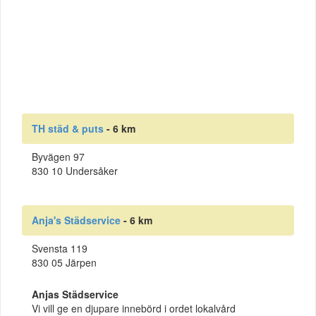
TH städ & puts
- 6 km
Byvägen 97
830 10 Undersåker
Anja's Städservice
- 6 km
Svensta 119
830 05 Järpen
Anjas Städservice
Vi vill ge en djupare innebörd i ordet lokalvård