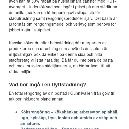
även kan få 50% rabatt på hushållsnära tjänster med RUT-
avdraget. Undersök vad som ingår i priset på den städfirma
du anlitar, så kan du förhoppningsvis slippa stå för
städutrustning samt rengöringsprodukter själv. Det bästa är
ju förstås om rengöringsmedel och verktyg som behövs för
jobbet ingår i slutpriset.
Kanske söker du efter hemstädning där merparten av
produkterna och utrustning som används dessutom är
miljövänliga? Sök då enkelt på denna sida och hitta
städföretag vi listat nära dig. Då får du inte bara de bästa
och mest prisvärda städtjänsterna, du bidrar även till att
rädda miljön!
Vad bör ingå i en flyttstädning?
En total rengöring av din bostad i Gunnilvallen från golv till
tak bör inkludera bland annat:
Köksrengöring – köksbänkar, arbetsytor, spishäll,
ugn, kylskåp, frys, insida och utsida av skåp och
armaturer.
Badrumsrengöring – Rengöring speglar,