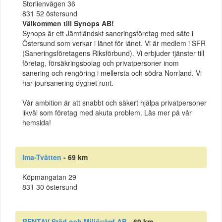
Storlienvägen 36
831 52 östersund
Välkommen till Synops AB!
Synops är ett Jämtländskt saneringsföretag med säte i
Östersund som verkar i länet för länet. Vi är medlem i SFR
(Saneringsföretagens Riksförbund). Vi erbjuder tjänster till
företag, försäkringsbolag och privatpersoner inom
sanering och rengöring i mellersta och södra Norrland. Vi
har joursanering dygnet runt.
Vår ambition är att snabbt och säkert hjälpa privatpersoner
likväl som företag med akuta problem. Läs mer på vår
hemsida!
Ima-Tvätten
- 69 km
Köpmangatan 29
831 30 östersund
RENTAV Städ och Miljövård AB
- 69 km