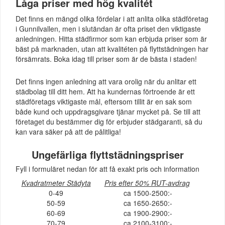
Låga priser med hög kvalitét
Det finns en mängd olika fördelar i att anlita olika städföretag
i Gunnilvallen, men i slutändan är ofta priset den viktigaste
anledningen. Hitta städfirmor som kan erbjuda priser som är
bäst på marknaden, utan att kvalitéten på flyttstädningen har
försämrats. Boka idag till priser som är de bästa i staden!
Det finns ingen anledning att vara orolig när du anlitar ett
städbolag till ditt hem. Att ha kundernas förtroende är ett
städföretags viktigaste mål, eftersom tillit är en sak som
både kund och uppdragsgivare tjänar mycket på. Se till att
företaget du bestämmer dig för erbjuder städgaranti, så du
kan vara säker på att de pålitliga!
Ungefärliga flyttstädningspriser
Fyll i formuläret nedan för att få exakt pris och information
Kvadratmeter Städyta
Pris efter 50% RUT-avdrag
0-49
ca 1500-2500:-
50-59
ca 1650-2650:-
60-69
ca 1900-2900:-
70-79
ca 2100-3100:-