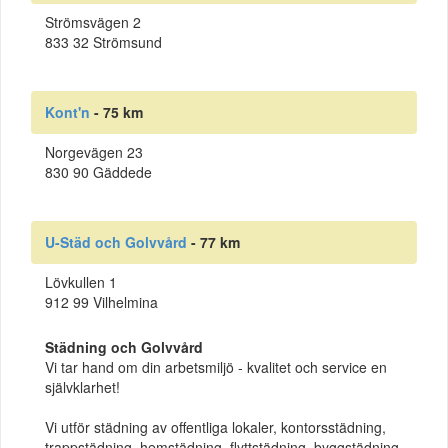
Strömsvägen 2
833 32 Strömsund
Kont'n
- 75 km
Norgevägen 23
830 90 Gäddede
U-Städ och Golvvård
- 77 km
Lövkullen 1
912 99 Vilhelmina
Städning och Golvvård
Vi tar hand om din arbetsmiljö - kvalitet och service en
självklarhet!
Vi utför städning av offentliga lokaler, kontorsstädning,
trappstädning, hemstädning, flyttstädning, byggstädning,