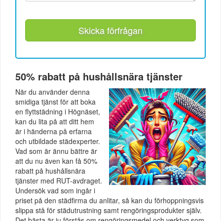
Skicka förfrågan
50% rabatt på hushållsnära tjänster
När du använder denna
smidiga tjänst för att boka
en flyttstädning i Högnäset,
kan du lita på att ditt hem
är i händerna på erfarna
och utbildade städexperter.
Vad som är ännu bättre är
att du nu även kan få 50%
rabatt på hushållsnära
tjänster med RUT-avdraget.
Undersök vad som ingår i
priset på den städfirma du anlitar, så kan du förhoppningsvis
slippa stå för städutrustning samt rengöringsprodukter själv.
Det bästa är ju förstås om rengöringsmedel och verktyg som