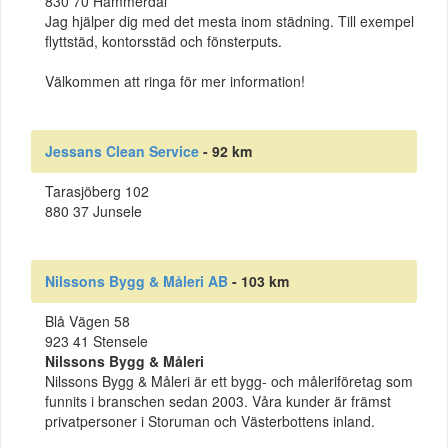
830 70 Hammerdal
Jag hjälper dig med det mesta inom städning. Till exempel
flyttstäd, kontorsstäd och fönsterputs.
Välkommen att ringa för mer information!
Jessans Clean Service
- 92 km
Tarasjöberg 102
880 37 Junsele
Nilssons Bygg & Måleri AB
- 103 km
Blå Vägen 58
923 41 Stensele
Nilssons Bygg & Måleri
Nilssons Bygg & Måleri är ett bygg- och måleriföretag som
funnits i branschen sedan 2003. Våra kunder är främst
privatpersoner i Storuman och Västerbottens inland.