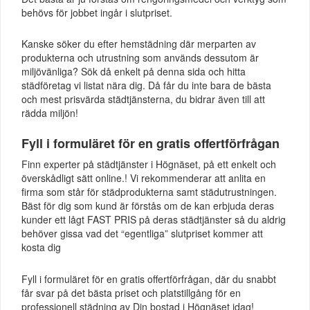
behövs för jobbet ingår i slutpriset.
Kanske söker du efter hemstädning där merparten av
produkterna och utrustning som används dessutom är
miljövänliga? Sök då enkelt på denna sida och hitta
städföretag vi listat nära dig. Då får du inte bara de bästa
och mest prisvärda städtjänsterna, du bidrar även till att
rädda miljön!
Fyll i formuläret för en gratis offertförfrågan
Finn experter på städtjänster i Högnäset, på ett enkelt och
överskådligt sätt online.! Vi rekommenderar att anlita en
firma som står för städprodukterna samt städutrustningen.
Bäst för dig som kund är förstås om de kan erbjuda deras
kunder ett lågt FAST PRIS på deras städtjänster så du aldrig
behöver gissa vad det “egentliga” slutpriset kommer att
kosta dig
Fyll i formuläret för en gratis offertförfrågan, där du snabbt
får svar på det bästa priset och platstillgång för en
professionell städning av Din bostad i Högnäset idag!