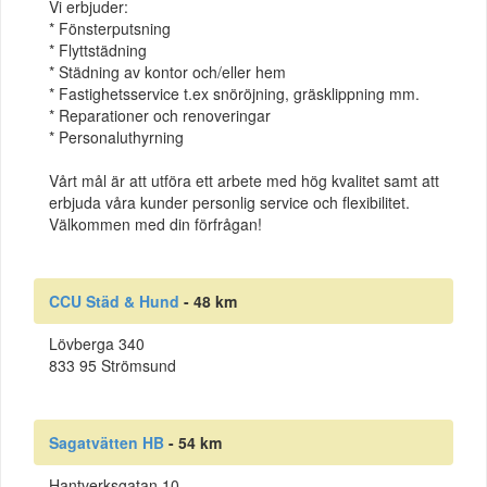
Vi erbjuder:
* Fönsterputsning
* Flyttstädning
* Städning av kontor och/eller hem
* Fastighetsservice t.ex snöröjning, gräsklippning mm.
* Reparationer och renoveringar
* Personaluthyrning
Vårt mål är att utföra ett arbete med hög kvalitet samt att
erbjuda våra kunder personlig service och flexibilitet.
Välkommen med din förfrågan!
CCU Städ & Hund
- 48 km
Lövberga 340
833 95 Strömsund
Sagatvätten HB
- 54 km
Hantverksgatan 10