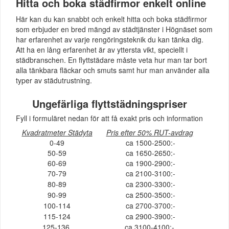
Hitta och boka städfirmor enkelt online
Här kan du kan snabbt och enkelt hitta och boka städfirmor
som erbjuder en bred mängd av städtjänster i Högnäset som
har erfarenhet av varje rengöringsteknik du kan tänka dig.
Att ha en lång erfarenhet är av yttersta vikt, speciellt i
städbranschen. En flyttstädare måste veta hur man tar bort
alla tänkbara fläckar och smuts samt hur man använder alla
typer av städutrustning.
Ungefärliga flyttstädningspriser
Fyll i formuläret nedan för att få exakt pris och information
Kvadratmeter Städyta
Pris efter 50% RUT-avdrag
0-49
ca 1500-2500:-
50-59
ca 1650-2650:-
60-69
ca 1900-2900:-
70-79
ca 2100-3100:-
80-89
ca 2300-3300:-
90-99
ca 2500-3500:-
100-114
ca 2700-3700:-
115-124
ca 2900-3900:-
125-136
ca 3100-4100:-