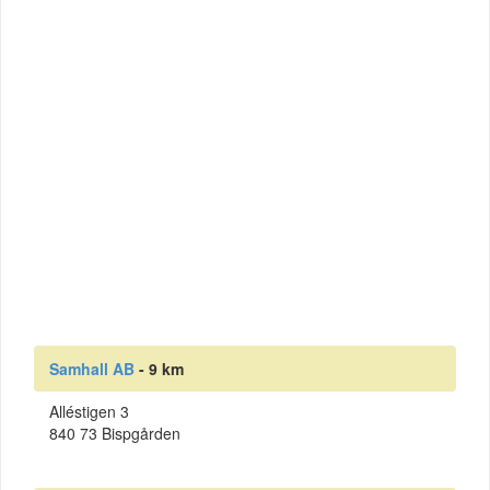
Samhall AB
- 9 km
Alléstigen 3
840 73 Bispgården