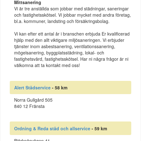
Mittsanering
Vi är tre anställda som jobbar med städningar, saneringar
och fastighetsskötsel. Vi jobbar mycket med andra företag,
bl.a. kommuner, landsting och försäkringsbolag.
Vi kan efter ett antal år i branschen erbjuda Er kvalificerad
hjälp med den allt viktigare miljösaneringen. Vi erbjuder
tjänster inom asbestsanering, ventilationssanering,
mögelsanering, byggplatsstädning, lokal- och
fastighetsvård, fastighetsskötsel. Har ni några frågor är ni
välkomna att ta kontakt med oss!
Alert Städservice
- 58 km
Norra Gullgård 505
840 12 Fränsta
Ordning & Reda städ och allservice
- 59 km
Björknäsvägen 41