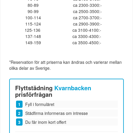
80-89
ca 2300-3300:-
90-99
ca 2500-3500:-
100-114
ca 2700-3700:-
115-124
ca 2900-3900:-
125-136
ca 3100-4100:-
137-148
ca 3300-4300:-
149-159
ca 3500-4500:-
*Reservation för att priserna kan ändras och varierar mellan
olika delar av Sverige.
Flyttstädning
Kvarnbacken
prisförfrågan
Fyll i formuläret
Städfirma informeras om intresse
Du får inom kort offert