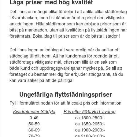
Låga priser med hög kvalitét
Det finns en mängd olika fördelar i att anlita olika städföretag
i Kvarnbacken, men i slutändan är ofta priset den viktigaste
anledningen. Hitta städfirmor som kan erbjuda priser som är
bäst på marknaden, utan att kvalitéten på flyttstädningen har
försämrats. Boka idag till priser som är de bästa i staden!
Det finns ingen anledning att vara orolig när du anlitar ett
städbolag till ditt hem. Att ha kundernas förtroende är ett
städföretags viktigaste mål, eftersom tillit är en sak som
både kund och uppdragsgivare tjänar mycket på. Se till att
företaget du bestämmer dig för erbjuder städgaranti, så du
kan vara säker på att de pålitliga!
Ungefärliga flyttstädningspriser
Fyll i formuläret nedan för att få exakt pris och information
Kvadratmeter Städyta
Pris efter 50% RUT-avdrag
0-49
ca 1500-2500:-
50-59
ca 1650-2650:-
60-69
ca 1900-2900:-
70-79
ca 2100-3100:-