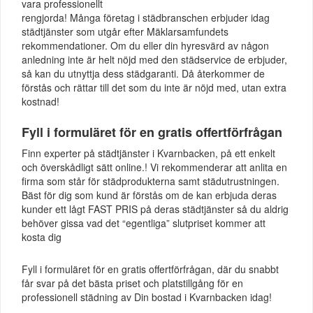
vara professionellt
rengjorda! Många företag i städbranschen erbjuder idag
städtjänster som utgår efter Mäklarsamfundets
rekommendationer. Om du eller din hyresvärd av någon
anledning inte är helt nöjd med den städservice de erbjuder,
så kan du utnyttja dess städgaranti. Då återkommer de
förstås och rättar till det som du inte är nöjd med, utan extra
kostnad!
Fyll i formuläret för en gratis offertförfrågan
Finn experter på städtjänster i Kvarnbacken, på ett enkelt
och överskådligt sätt online.! Vi rekommenderar att anlita en
firma som står för städprodukterna samt städutrustningen.
Bäst för dig som kund är förstås om de kan erbjuda deras
kunder ett lågt FAST PRIS på deras städtjänster så du aldrig
behöver gissa vad det “egentliga” slutpriset kommer att
kosta dig
Fyll i formuläret för en gratis offertförfrågan, där du snabbt
får svar på det bästa priset och platstillgång för en
professionell städning av Din bostad i Kvarnbacken idag!