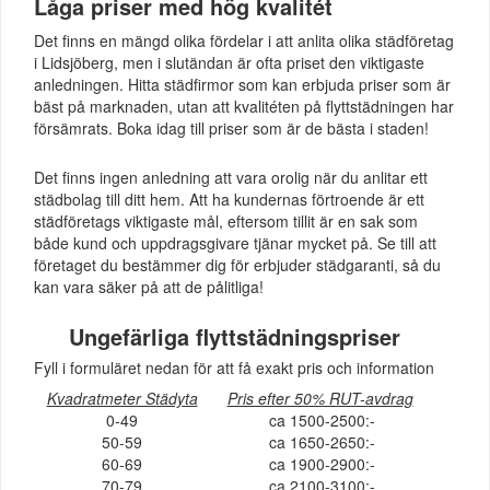
Låga priser med hög kvalitét
Det finns en mängd olika fördelar i att anlita olika städföretag
i Lidsjöberg, men i slutändan är ofta priset den viktigaste
anledningen. Hitta städfirmor som kan erbjuda priser som är
bäst på marknaden, utan att kvalitéten på flyttstädningen har
försämrats. Boka idag till priser som är de bästa i staden!
Det finns ingen anledning att vara orolig när du anlitar ett
städbolag till ditt hem. Att ha kundernas förtroende är ett
städföretags viktigaste mål, eftersom tillit är en sak som
både kund och uppdragsgivare tjänar mycket på. Se till att
företaget du bestämmer dig för erbjuder städgaranti, så du
kan vara säker på att de pålitliga!
Ungefärliga flyttstädningspriser
Fyll i formuläret nedan för att få exakt pris och information
Kvadratmeter Städyta
Pris efter 50% RUT-avdrag
0-49
ca 1500-2500:-
50-59
ca 1650-2650:-
60-69
ca 1900-2900:-
70-79
ca 2100-3100:-