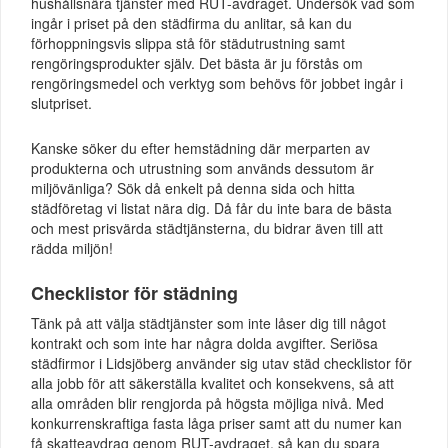
hushållsnära tjänster med RUT-avdraget. Undersök vad som
ingår i priset på den städfirma du anlitar, så kan du
förhoppningsvis slippa stå för städutrustning samt
rengöringsprodukter själv. Det bästa är ju förstås om
rengöringsmedel och verktyg som behövs för jobbet ingår i
slutpriset.
Kanske söker du efter hemstädning där merparten av
produkterna och utrustning som används dessutom är
miljövänliga? Sök då enkelt på denna sida och hitta
städföretag vi listat nära dig. Då får du inte bara de bästa
och mest prisvärda städtjänsterna, du bidrar även till att
rädda miljön!
Checklistor för städning
Tänk på att välja städtjänster som inte låser dig till något
kontrakt och som inte har några dolda avgifter. Seriösa
städfirmor i Lidsjöberg använder sig utav städ checklistor för
alla jobb för att säkerställa kvalitet och konsekvens, så att
alla områden blir rengjorda på högsta möjliga nivå. Med
konkurrenskraftiga fasta låga priser samt att du numer kan
få skatteavdrag genom RUT-avdraget, så kan du spara