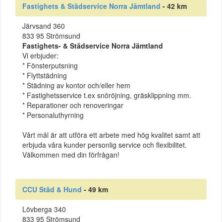
Fastighets & Städservice Norra Jämtland
- 42 km
Järvsand 360
833 95 Strömsund
Fastighets- & Städservice Norra Jämtland
Vi erbjuder:
* Fönsterputsning
* Flyttstädning
* Städning av kontor och/eller hem
* Fastighetsservice t.ex snöröjning, gräsklippning mm.
* Reparationer och renoveringar
* Personaluthyrning
Vårt mål är att utföra ett arbete med hög kvalitet samt att
erbjuda våra kunder personlig service och flexibilitet.
Välkommen med din förfrågan!
CCU Städ & Hund
- 49 km
Lövberga 340
833 95 Strömsund