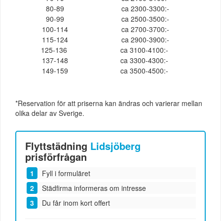
80-89
ca 2300-3300:-
90-99
ca 2500-3500:-
100-114
ca 2700-3700:-
115-124
ca 2900-3900:-
125-136
ca 3100-4100:-
137-148
ca 3300-4300:-
149-159
ca 3500-4500:-
*Reservation för att priserna kan ändras och varierar mellan
olika delar av Sverige.
Flyttstädning
Lidsjöberg
prisförfrågan
Fyll i formuläret
Städfirma informeras om intresse
Du får inom kort offert