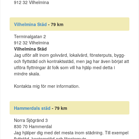
912 32 Vilhelmina
Vilhelmina Städ
- 79 km
Terminalgatan 2
912 32 Vilhelmina
Vilhelmina Städ
Jag utför allt inom golvvård, lokalvård, fönsterputs, bygg-
och flyttstäd och kontraktsstäd, men jag har även börjat att
utföra flyttningar åt folk som vill ha hjälp med detta i
mindre skala.
Kontakta mig för mer information.
Hammerdals städ
- 79 km
Norra Sjögränd 3
830 70 Hammerdal
Jag hjälper dig med det mesta inom städning. Till exempel
flyttstäd, kontorsstäd och fönsterputs.