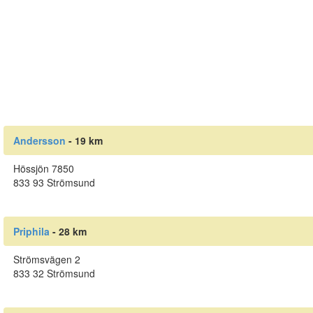
Andersson
- 19 km
Hössjön 7850
833 93 Strömsund
Priphila
- 28 km
Strömsvägen 2
833 32 Strömsund