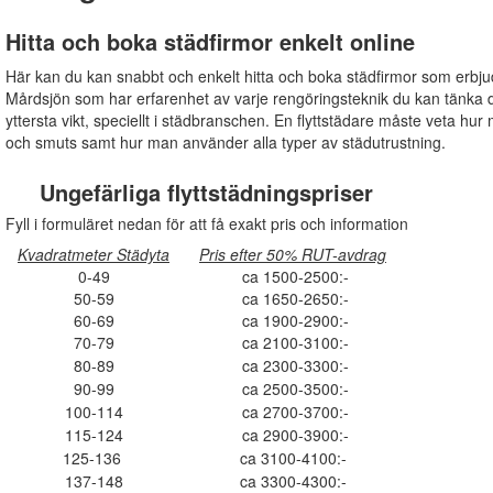
Hitta och boka städfirmor enkelt online
Här kan du kan snabbt och enkelt hitta och boka städfirmor som erbju
Mårdsjön som har erfarenhet av varje rengöringsteknik du kan tänka di
yttersta vikt, speciellt i städbranschen. En flyttstädare måste veta hur 
och smuts samt hur man använder alla typer av städutrustning.
Ungefärliga flyttstädningspriser
Fyll i formuläret nedan för att få exakt pris och information
Kvadratmeter Städyta
Pris efter 50% RUT-avdrag
0-49
ca 1500-2500:-
50-59
ca 1650-2650:-
60-69
ca 1900-2900:-
70-79
ca 2100-3100:-
80-89
ca 2300-3300:-
90-99
ca 2500-3500:-
100-114
ca 2700-3700:-
115-124
ca 2900-3900:-
125-136
ca 3100-4100:-
137-148
ca 3300-4300:-