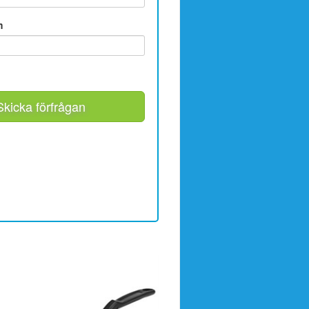
m
Skicka förfrågan