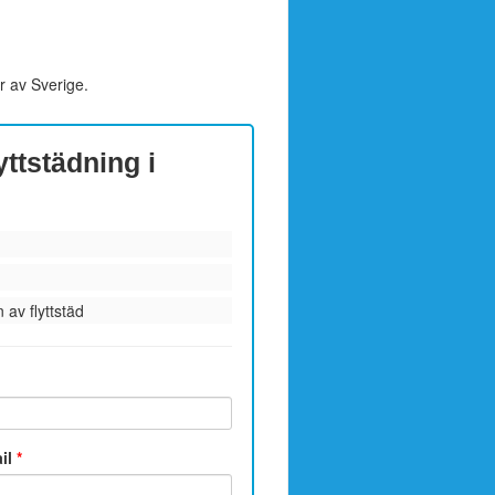
r av Sverige.
yttstädning i
 av flyttstäd
ail
*