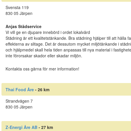
Svensta 119
830 05 Järpen
Anjas Städservice
Vi vill ge en djupare innebörd i ordet lokalvård
Städning är ett kvalitetstänkande. Bra städning hjälper till att hålla 
effekterna av slitage. Det är dessutom mycket miljötänkande i stä
och hjälpmedel skall hela tiden anpassas till nya material i fastighet
inte förorsakar skador eller skadar miljön.
Kontakta oss gärna för mer information!
Thai Food Åre
- 26 km
Strandvägen 7
830 05 Järpen
Z-Energi Åre AB
- 27 km