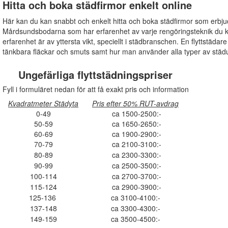
Hitta och boka städfirmor enkelt online
Här kan du kan snabbt och enkelt hitta och boka städfirmor som erbju
Mårdsundsbodarna som har erfarenhet av varje rengöringsteknik du ka
erfarenhet är av yttersta vikt, speciellt i städbranschen. En flyttstädar
tänkbara fläckar och smuts samt hur man använder alla typer av städu
Ungefärliga flyttstädningspriser
Fyll i formuläret nedan för att få exakt pris och information
Kvadratmeter Städyta
Pris efter 50% RUT-avdrag
0-49
ca 1500-2500:-
50-59
ca 1650-2650:-
60-69
ca 1900-2900:-
70-79
ca 2100-3100:-
80-89
ca 2300-3300:-
90-99
ca 2500-3500:-
100-114
ca 2700-3700:-
115-124
ca 2900-3900:-
125-136
ca 3100-4100:-
137-148
ca 3300-4300:-
149-159
ca 3500-4500:-