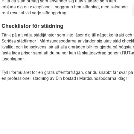
Hitta ett städföretag som använder sig utav städare som kan
erbjuda dig en exceptionellt noggrann hemstädning, med skinande
rent resultat vid varje städuppdrag.
Checklistor för städning
Tänk på att välja städtjänster som inte låser dig till något kontrakt och
Seriösa städfirmor i Mårdsundsbodarna använder sig utav städ checklisto
kvalitet och konsekvens, så att alla områden blir rengjorda på högsta
fasta låga priser samt att du numer kan få skatteavdrag genom RUT-a
tusenlappar.
Fyll i formuläret för en gratis offertförfrågan, där du snabbt får svar på
en professionell städning av Din bostad i Mårdsundsbodarna idag!