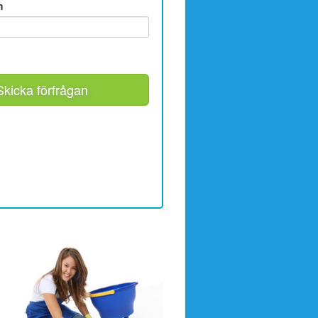
m
Skicka förfrågan