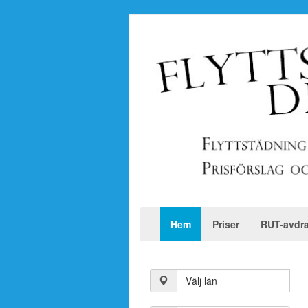
Hem
Priser
RUT-avdr
Välj län