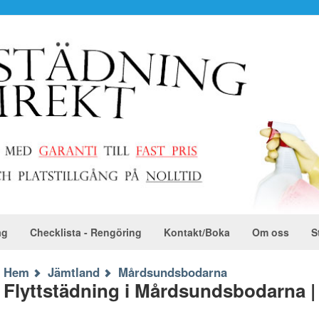
ag
Checklista - Rengöring
Kontakt/Boka
Om oss
S
Hem
Jämtland
Mårdsundsbodarna
Flyttstädning i Mårdsundsbodarna | P