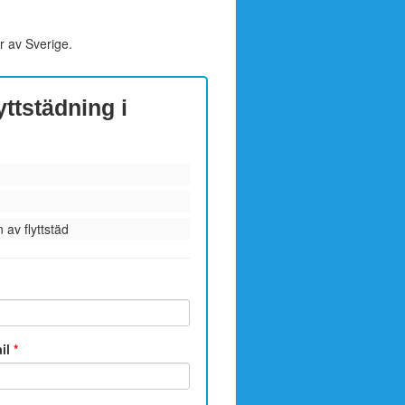
r av Sverige.
yttstädning i
 av flyttstäd
ail
*