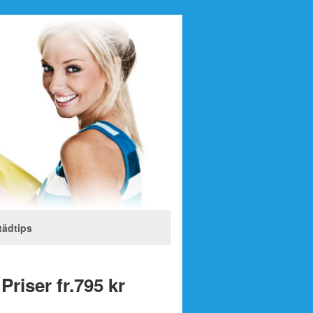
tädtips
riser fr.795 kr