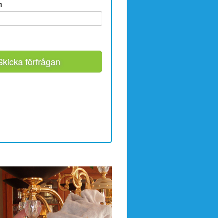
m
Skicka förfrågan