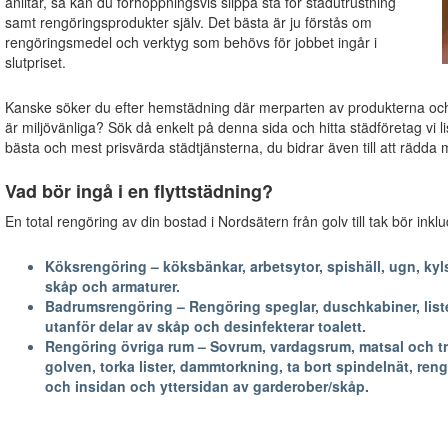
anlitar, så kan du förhoppningsvis slippa stå för städutrustning
samt rengöringsprodukter själv. Det bästa är ju förstås om
rengöringsmedel och verktyg som behövs för jobbet ingår i
slutpriset.
Kanske söker du efter hemstädning där merparten av produkterna o
är miljövänliga? Sök då enkelt på denna sida och hitta städföretag vi li
bästa och mest prisvärda städtjänsterna, du bidrar även till att rädda m
Vad bör ingå i en flyttstädning?
En total rengöring av din bostad i Nordsätern från golv till tak bör ink
Köksrengöring – köksbänkar, arbetsytor, spishäll, ugn, kyls
skåp och armaturer.
Badrumsrengöring – Rengöring speglar, duschkabiner, lister
utanför delar av skåp och desinfekterar toalett.
Rengöring övriga rum – Sovrum, vardagsrum, matsal och trapp
golven, torka lister, dammtorkning, ta bort spindelnät, reng
och insidan och yttersidan av garderober/skåp.