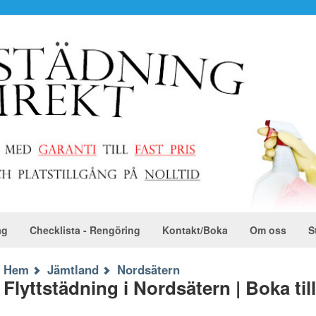
ag
Checklista - Rengöring
Kontakt/Boka
Om oss
S
Hem
Jämtland
Nordsätern
Flyttstädning i Nordsätern | Boka til