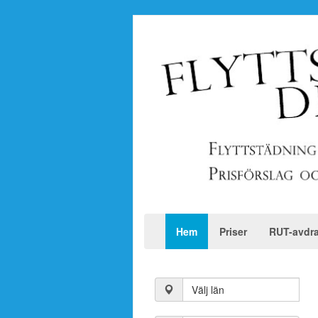
Hem
Priser
RUT-avdr
Välj län