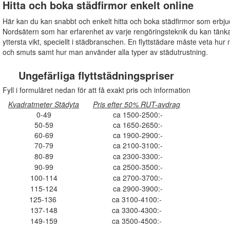
Hitta och boka städfirmor enkelt online
Här kan du kan snabbt och enkelt hitta och boka städfirmor som erbju
Nordsätern som har erfarenhet av varje rengöringsteknik du kan tänka 
yttersta vikt, speciellt i städbranschen. En flyttstädare måste veta hur 
och smuts samt hur man använder alla typer av städutrustning.
Ungefärliga flyttstädningspriser
Fyll i formuläret nedan för att få exakt pris och information
Kvadratmeter Städyta
Pris efter 50% RUT-avdrag
0-49
ca 1500-2500:-
50-59
ca 1650-2650:-
60-69
ca 1900-2900:-
70-79
ca 2100-3100:-
80-89
ca 2300-3300:-
90-99
ca 2500-3500:-
100-114
ca 2700-3700:-
115-124
ca 2900-3900:-
125-136
ca 3100-4100:-
137-148
ca 3300-4300:-
149-159
ca 3500-4500:-