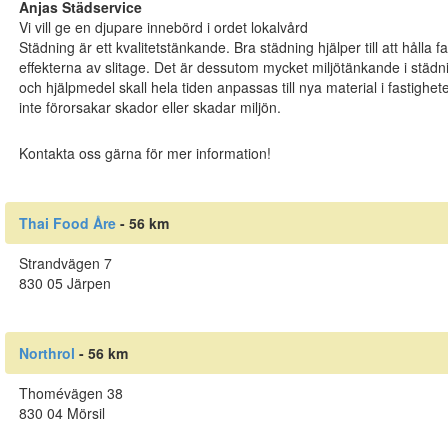
Anjas Städservice
Vi vill ge en djupare innebörd i ordet lokalvård
Städning är ett kvalitetstänkande. Bra städning hjälper till att hålla 
effekterna av slitage. Det är dessutom mycket miljötänkande i stä
och hjälpmedel skall hela tiden anpassas till nya material i fastighet
inte förorsakar skador eller skadar miljön.
Kontakta oss gärna för mer information!
Thai Food Åre
- 56 km
Strandvägen 7
830 05 Järpen
Northrol
- 56 km
Thomévägen 38
830 04 Mörsil