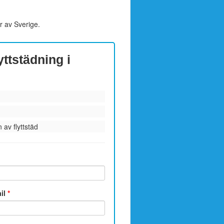
r av Sverige.
yttstädning i
 av flyttstäd
ail
*