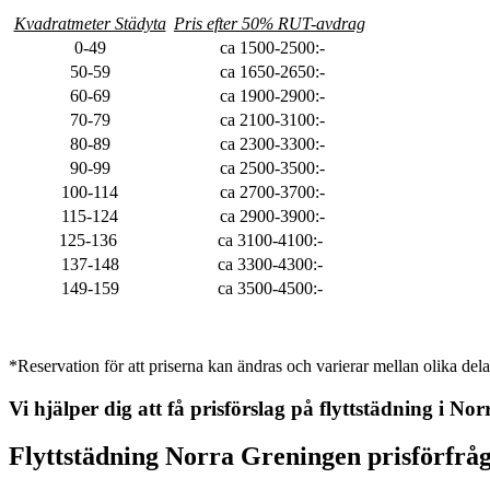
Kvadratmeter Städyta
Pris efter 50% RUT-avdrag
0-49
ca 1500-2500:-
50-59
ca 1650-2650:-
60-69
ca 1900-2900:-
70-79
ca 2100-3100:-
80-89
ca 2300-3300:-
90-99
ca 2500-3500:-
100-114
ca 2700-3700:-
115-124
ca 2900-3900:-
125-136
ca 3100-4100:-
137-148
ca 3300-4300:-
149-159
ca 3500-4500:-
*Reservation för att priserna kan ändras och varierar mellan olika dela
Vi hjälper dig att få prisförslag på flyttstädning i
Nor
Flyttstädning
Norra Greningen
prisförfrå