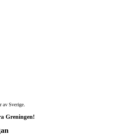
r av Sverige.
ra Greningen
!
gan