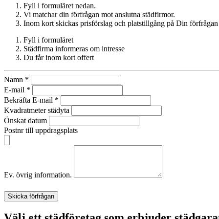
Fyll i formuläret nedan.
Vi matchar din förfrågan mot anslutna städfirmor.
Inom kort skickas prisförslag och platstillgång på Din förfrågan 
Fyll i formuläret
Städfirma informeras om intresse
Du får inom kort offert
Namn
*
E-mail
*
Bekräfta E-mail
*
Kvadratmeter städyta
Önskat datum
Postnr till uppdragsplats
Ev. övrig information.
Skicka förfrågan
Välj ett städföretag som erbjuder städgara