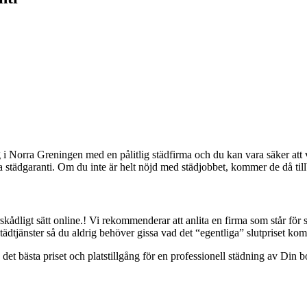
 Norra Greningen med en pålitlig städfirma och du kan vara säker att v
uda städgaranti. Om du inte är helt nöjd med städjobbet, kommer de då til
rskådligt sätt online.! Vi rekommenderar att anlita en firma som står fö
dtjänster så du aldrig behöver gissa vad det “egentliga” slutpriset kom
på det bästa priset och platstillgång för en professionell städning av Din