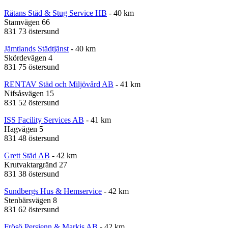
Rätans Städ & Stug Service HB
- 40 km
Stamvägen 66
831 73 östersund
Jämtlands Städtjänst
- 40 km
Skördevägen 4
831 75 östersund
RENTAV Städ och Miljövård AB
- 41 km
Nifsåsvägen 15
831 52 östersund
ISS Facility Services AB
- 41 km
Hagvägen 5
831 48 östersund
Grett Städ AB
- 42 km
Krutvaktargränd 27
831 38 östersund
Sundbergs Hus & Hemservice
- 42 km
Stenbärsvägen 8
831 62 östersund
Frösö Persienn & Markis AB
- 42 km