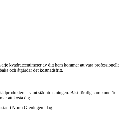
arje kvadratcentimeter av ditt hem kommer att vara professionellt
lbaka och åtgärdar det kostnadsfritt.
r städprodukterna samt städutrustningen. Bäst för dig som kund är
mer att kosta dig
 bostad i Norra Greningen idag!