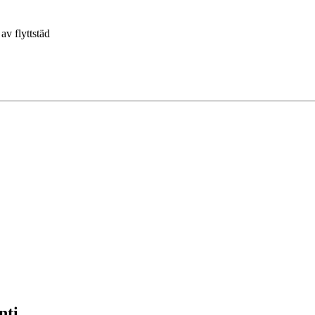
av flyttstäd
nti