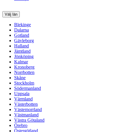
Välj län
Blekinge
Dalarna
Gotland
Gävleborg
Halland
Jämtland
Jönköping
Kalmar
Kronoberg
Norrbotten
Skåne
Stockholm
Södermanland
Uppsala
Värmland
Västerbotten
Västernorrland
Västmanland
Västra Götaland
Örebro
Östergötland