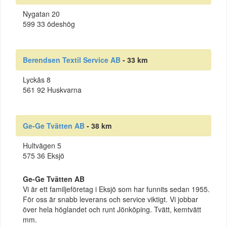
Nygatan 20
599 33 ödeshög
Berendsen Textil Service AB
- 33 km
Lyckås 8
561 92 Huskvarna
Ge-Ge Tvätten AB
- 38 km
Hultvägen 5
575 36 Eksjö
Ge-Ge Tvätten AB
Vi är ett familjeföretag i Eksjö som har funnits sedan 1955.
För oss är snabb leverans och service viktigt. Vi jobbar
över hela höglandet och runt Jönköping. Tvätt, kemtvätt
mm.