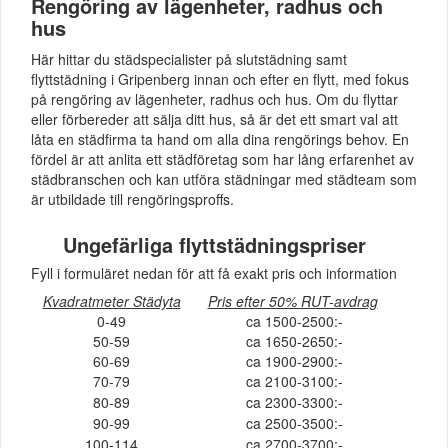
Rengöring av lägenheter, radhus och
hus
Här hittar du städspecialister på slutstädning samt
flyttstädning i Gripenberg innan och efter en flytt, med fokus
på rengöring av lägenheter, radhus och hus. Om du flyttar
eller förbereder att sälja ditt hus, så är det ett smart val att
låta en städfirma ta hand om alla dina rengörings behov. En
fördel är att anlita ett städföretag som har lång erfarenhet av
städbranschen och kan utföra städningar med städteam som
är utbildade till rengöringsproffs.
Ungefärliga flyttstädningspriser
Fyll i formuläret nedan för att få exakt pris och information
Kvadratmeter Städyta
Pris efter 50% RUT-avdrag
0-49
ca 1500-2500:-
50-59
ca 1650-2650:-
60-69
ca 1900-2900:-
70-79
ca 2100-3100:-
80-89
ca 2300-3300:-
90-99
ca 2500-3500:-
100-114
ca 2700-3700:-