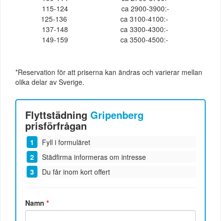
115-124
ca 2900-3900:-
125-136
ca 3100-4100:-
137-148
ca 3300-4300:-
149-159
ca 3500-4500:-
*Reservation för att priserna kan ändras och varierar mellan
olika delar av Sverige.
Flyttstädning
Gripenberg
prisförfrågan
Fyll i formuläret
Städfirma informeras om intresse
Du får inom kort offert
Namn
*