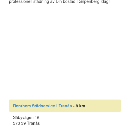
professionell städning av Din bostad i Gripenberg idag!
Renthem Städservice i Tranås
- 8 km
Säbyvägen 16
573 39 Tranås