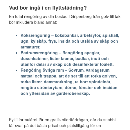
Vad bör ingå i en flyttstädning?
En total rengöring av din bostad i Gripenberg från golv till tak
bör inkludera bland annat:
Köksrengöring – köksbänkar, arbetsytor, spishäll,
ugn, kylskåp, frys, insida och utsida av skåp och
armaturer.
Badrumsrengöring – Rengöring speglar,
duschkabiner, lister kranar, badkar, inuti och
utanför delar av skåp och desinfekterar toalett.
Rengöring övriga rum – Sovrum, vardagsrum,
matsal och trappa, att de ser till att torka golven,
torka lister, dammtorkning, ta bort spindelnät,
rengöra strömbrytare, dörrar, fönster och insidan
och yttersidan av garderober/skåp.
Fyll i formuläret för en gratis offertförfrågan, där du snabbt
får svar på det bästa priset och platstillgång för en