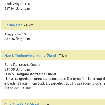
Lindbyvägen 116
387 94 Borgholm
Lottas städ
- 4 km
Tryggestad 13
387 94 Borgholm
Hus & Trädgårdstomtarna Öland
- 7 km
Sune Danielsons Gata 1
387 36 Borgholm
Hus & Trädgårdstomtarna Öland
Hus & trädgårdstomtarna startades 2008. Det är ett familjeföretag dä
erbjuder tjänster inom trädgårdsarbete, trädgårdsanläggning och h
Öland och Kalmar.
CJ's Allstäd På Öland
- 7 km