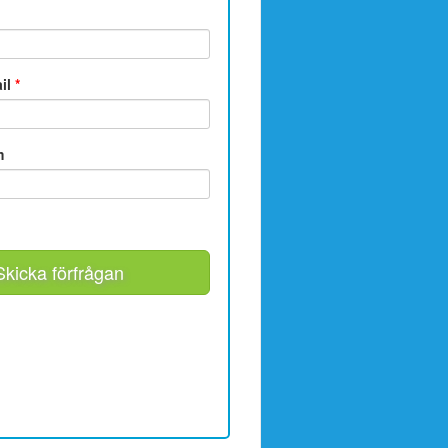
ail
*
m
Skicka förfrågan