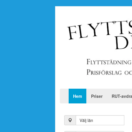
Hem
Priser
RUT-avdr
Välj län