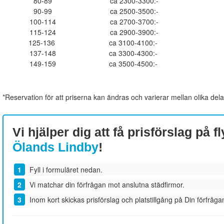
80-89
ca 2300-3300:-
90-99
ca 2500-3500:-
100-114
ca 2700-3700:-
115-124
ca 2900-3900:-
125-136
ca 3100-4100:-
137-148
ca 3300-4300:-
149-159
ca 3500-4500:-
*Reservation för att priserna kan ändras och varierar mellan olika dela
Vi hjälper dig att få prisförslag på fl
Ölands Lindby
!
Fyll i formuläret nedan.
Vi matchar din förfrågan mot anslutna städfirmor.
Inom kort skickas prisförslag och platstillgång på Din förfrågan