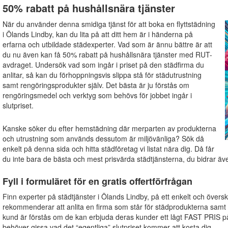
50% rabatt på hushållsnära tjänster
När du använder denna smidiga tjänst för att boka en flyttstädning
i Ölands Lindby, kan du lita på att ditt hem är i händerna på
erfarna och utbildade städexperter. Vad som är ännu bättre är att
du nu även kan få 50% rabatt på hushållsnära tjänster med RUT-
avdraget. Undersök vad som ingår i priset på den städfirma du
anlitar, så kan du förhoppningsvis slippa stå för städutrustning
samt rengöringsprodukter själv. Det bästa är ju förstås om
rengöringsmedel och verktyg som behövs för jobbet ingår i
slutpriset.
Kanske söker du efter hemstädning där merparten av produkterna
och utrustning som används dessutom är miljövänliga? Sök då
enkelt på denna sida och hitta städföretag vi listat nära dig. Då får
du inte bara de bästa och mest prisvärda städtjänsterna, du bidrar även 
Fyll i formuläret för en gratis offertförfrågan
Finn experter på städtjänster i Ölands Lindby, på ett enkelt och överskåd
rekommenderar att anlita en firma som står för städprodukterna samt 
kund är förstås om de kan erbjuda deras kunder ett lågt FAST PRIS på
behöver gissa vad det “egentliga” slutpriset kommer att kosta dig