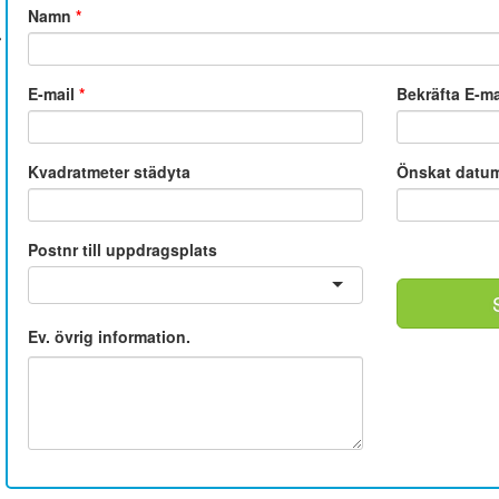
Namn
*
E-mail
*
Bekräfta E-m
Kvadratmeter städyta
Önskat datu
Postnr till uppdragsplats
Ev. övrig information.