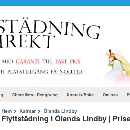
ag
Checklista - Rengöring
Kontakt/Boka
Om oss
S
Hem
Kalmar
Ölands Lindby
Flyttstädning i Ölands Lindby | Priser