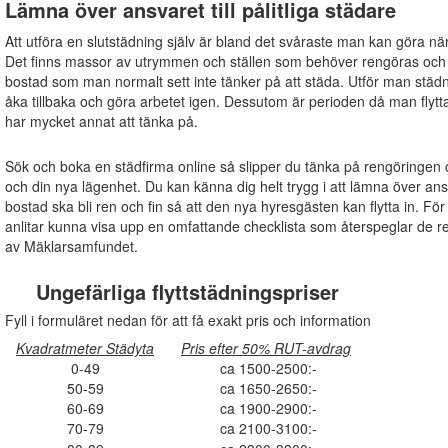
Lämna över ansvaret till pålitliga städare
Att utföra en slutstädning själv är bland det svåraste man kan göra när
Det finns massor av utrymmen och ställen som behöver rengöras och s
bostad som man normalt sett inte tänker på att städa. Utför man städn
åka tillbaka och göra arbetet igen. Dessutom är perioden då man flytta
har mycket annat att tänka på.
Sök och boka en städfirma online så slipper du tänka på rengöringen oc
och din nya lägenhet. Du kan känna dig helt trygg i att lämna över ansvare
bostad ska bli ren och fin så att den nya hyresgästen kan flytta in. För
anlitar kunna visa upp en omfattande checklista som återspeglar de
av Mäklarsamfundet.
Ungefärliga flyttstädningspriser
Fyll i formuläret nedan för att få exakt pris och information
Kvadratmeter Städyta
Pris efter 50% RUT-avdrag
0-49
ca 1500-2500:-
50-59
ca 1650-2650:-
60-69
ca 1900-2900:-
70-79
ca 2100-3100:-