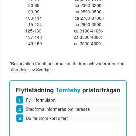
80-89
ca 2300-3300:-
90-99
ca 2500-3500:-
100-114
ca 2700-3700:-
115-124
ca 2900-3900:-
125-136
ca 3100-4100:-
137-148
ca 3300-4300:-
149-159
ca 3500-4500:-
*Reservation för att priserna kan ändras och varierar mellan
olika delar av Sverige.
Flyttstädning
Tomteby
prisförfrågan
Fyll i formuläret
Städfirma informeras om intresse
Du får inom kort offert