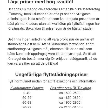
Låga priser med hög kvalitét
Det finns en mängd olika fördelar i att anlita olika städföretag
i Tomteby, men i slutändan är ofta priset den viktigaste
anledningen. Hitta städfirmor som kan erbjuda priser som är
bäst på marknaden, utan att kvalitéten på flyttstädningen har
försämrats. Boka idag till priser som är de bästa i staden!
Det finns ingen anledning att vara orolig när du anlitar ett
städbolag till ditt hem. Att ha kundernas förtroende är ett
städföretags viktigaste mål, eftersom tillit är en sak som
både kund och uppdragsgivare tjänar mycket på. Se till att
företaget du bestämmer dig för erbjuder städgaranti, så du
kan vara säker på att de pålitliga!
Ungefärliga flyttstädningspriser
Fyll i formuläret nedan för att få exakt pris och information
Kvadratmeter Städyta
Pris efter 50% RUT-avdrag
0-49
ca 1500-2500:-
50-59
ca 1650-2650:-
60-69
ca 1900-2900:-
70-79
ca 2100-3100:-