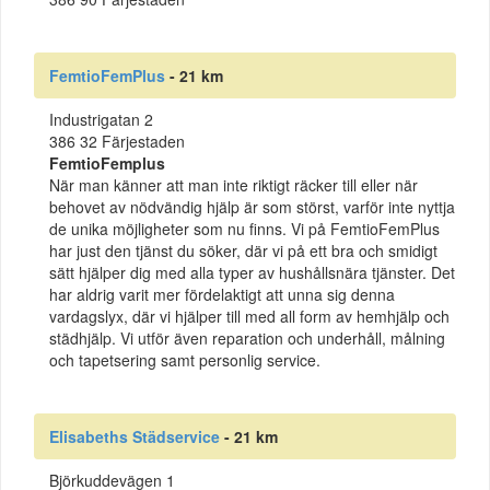
FemtioFemPlus
- 21 km
Industrigatan 2
386 32 Färjestaden
FemtioFemplus
När man känner att man inte riktigt räcker till eller när
behovet av nödvändig hjälp är som störst, varför inte nyttja
de unika möjligheter som nu finns. Vi på FemtioFemPlus
har just den tjänst du söker, där vi på ett bra och smidigt
sätt hjälper dig med alla typer av hushållsnära tjänster. Det
har aldrig varit mer fördelaktigt att unna sig denna
vardagslyx, där vi hjälper till med all form av hemhjälp och
städhjälp. Vi utför även reparation och underhåll, målning
och tapetsering samt personlig service.
Elisabeths Städservice
- 21 km
Björkuddevägen 1