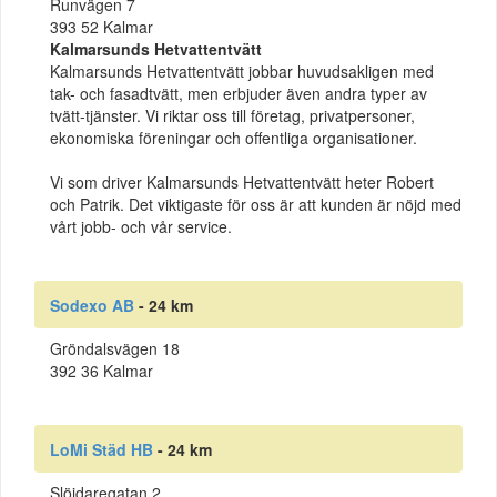
Runvägen 7
393 52 Kalmar
Kalmarsunds Hetvattentvätt
Kalmarsunds Hetvattentvätt jobbar huvudsakligen med
tak- och fasadtvätt, men erbjuder även andra typer av
tvätt-tjänster. Vi riktar oss till företag, privatpersoner,
ekonomiska föreningar och offentliga organisationer.
Vi som driver Kalmarsunds Hetvattentvätt heter Robert
och Patrik. Det viktigaste för oss är att kunden är nöjd med
vårt jobb- och vår service.
Sodexo AB
- 24 km
Gröndalsvägen 18
392 36 Kalmar
LoMi Städ HB
- 24 km
Slöjdaregatan 2