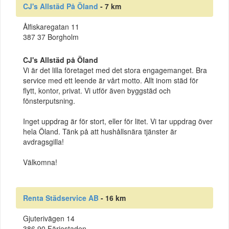
CJ's Allstäd På Öland
- 7 km
Ålfiskaregatan 11
387 37 Borgholm
CJ's Allstäd på Öland
Vi är det lilla företaget med det stora engagemanget. Bra
service med ett leende är vårt motto. Allt inom städ för
flytt, kontor, privat. Vi utför även byggstäd och
fönsterputsning.
Inget uppdrag är för stort, eller för litet. Vi tar uppdrag över
hela Öland. Tänk på att hushållsnära tjänster är
avdragsgilla!
Välkomna!
Renta Städservice AB
- 16 km
Gjuterivägen 14
386 90 Färjestaden