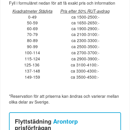
Fyll i formuläret nedan för att få exakt pris och information
Kvadratmeter Städyta
Pris efter 50% RUT-avdrag
0-49
ca 1500-2500:-
50-59
ca 1650-2650:-
60-69
ca 1900-2900:-
70-79
ca 2100-3100:-
80-89
ca 2300-3300:-
90-99
ca 2500-3500:-
100-114
ca 2700-3700:-
115-124
ca 2900-3900:-
125-136
ca 3100-4100:-
137-148
ca 3300-4300:-
149-159
ca 3500-4500:-
*Reservation för att priserna kan ändras och varierar mellan
olika delar av Sverige.
Flyttstädning
Arontorp
prisförfrågan