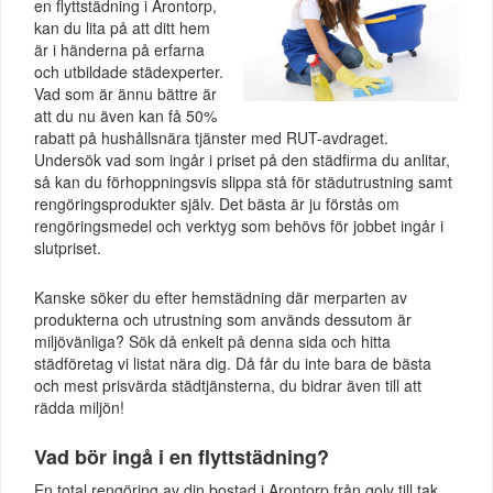
en flyttstädning i Arontorp,
kan du lita på att ditt hem
är i händerna på erfarna
och utbildade städexperter.
Vad som är ännu bättre är
att du nu även kan få 50%
rabatt på hushållsnära tjänster med RUT-avdraget.
Undersök vad som ingår i priset på den städfirma du anlitar,
så kan du förhoppningsvis slippa stå för städutrustning samt
rengöringsprodukter själv. Det bästa är ju förstås om
rengöringsmedel och verktyg som behövs för jobbet ingår i
slutpriset.
Kanske söker du efter hemstädning där merparten av
produkterna och utrustning som används dessutom är
miljövänliga? Sök då enkelt på denna sida och hitta
städföretag vi listat nära dig. Då får du inte bara de bästa
och mest prisvärda städtjänsterna, du bidrar även till att
rädda miljön!
Vad bör ingå i en flyttstädning?
En total rengöring av din bostad i Arontorp från golv till tak