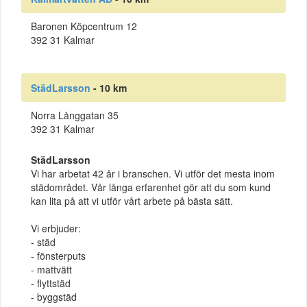
Baronen Köpcentrum 12
392 31 Kalmar
StädLarsson
- 10 km
Norra Långgatan 35
392 31 Kalmar
StädLarsson
Vi har arbetat 42 år i branschen. Vi utför det mesta inom
städområdet. Vår långa erfarenhet gör att du som kund
kan lita på att vi utför vårt arbete på bästa sätt.
Vi erbjuder:
- städ
- fönsterputs
- mattvätt
- flyttstäd
- byggstäd