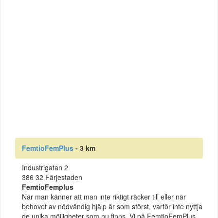
FemtioFemPlus
- 3 km
Industrigatan 2
386 32 Färjestaden
FemtioFemplus
När man känner att man inte riktigt räcker till eller när
behovet av nödvändig hjälp är som störst, varför inte nyttja
de unika möjligheter som nu finns. Vi på FemtioFemPlus