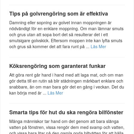
Tips på golvrengöring som är effektiva
Damning eller sopning av golvet innan moppningen är
nödvändigt för en enklare moppning. Om man lämnar smuts
och grus utan att sopa bort det så resulterar det i ett
smutsigare golvskick. Eftersom moppen inte kan lyfta smuts
och grus så kommer det att fara runt på ...
Läs Mer
Köksrengöring som garanterat funkar
Att göra rent går hand i hand med att laga mat, och om man
gör detta till en rutin så blir städningen märkbart enklare och
snabbare, än om man bara gör det en gång i veckan. Det du
kan börja med är ...
Läs Mer
Smarta tips för hut du ska rengöra bilfönster
Många människor tar hand om det genom att bara slänga
vatten på fönstren, vissa rengör dem med svamp och vatten,
och vissa bara litar på den gamla goda biltvätten för att hålla