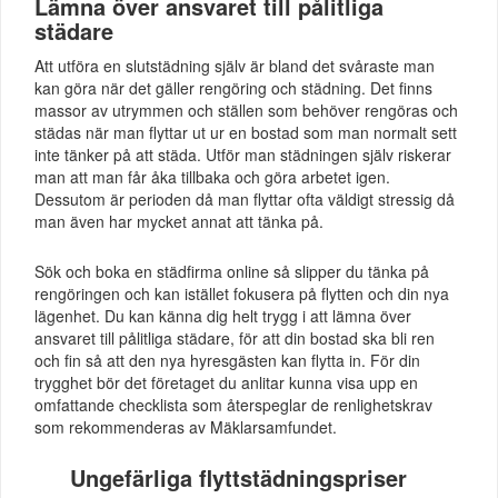
Lämna över ansvaret till pålitliga
städare
Att utföra en slutstädning själv är bland det svåraste man
kan göra när det gäller rengöring och städning. Det finns
massor av utrymmen och ställen som behöver rengöras och
städas när man flyttar ut ur en bostad som man normalt sett
inte tänker på att städa. Utför man städningen själv riskerar
man att man får åka tillbaka och göra arbetet igen.
Dessutom är perioden då man flyttar ofta väldigt stressig då
man även har mycket annat att tänka på.
Sök och boka en städfirma online så slipper du tänka på
rengöringen och kan istället fokusera på flytten och din nya
lägenhet. Du kan känna dig helt trygg i att lämna över
ansvaret till pålitliga städare, för att din bostad ska bli ren
och fin så att den nya hyresgästen kan flytta in. För din
trygghet bör det företaget du anlitar kunna visa upp en
omfattande checklista som återspeglar de renlighetskrav
som rekommenderas av Mäklarsamfundet.
Ungefärliga flyttstädningspriser