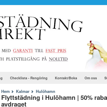
ag
Checklista - Rengöring
Kontakt/Boka
Om oss
S
Hem
Kalmar
Hulöhamn
Flyttstädning i Hulöhamn | 50% rab
avdraget