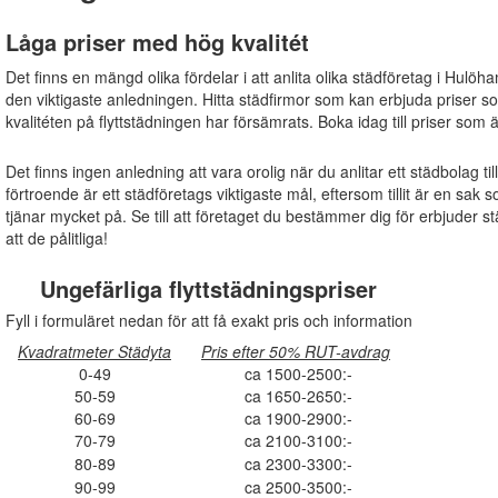
Låga priser med hög kvalitét
Det finns en mängd olika fördelar i att anlita olika städföretag i Hulöh
den viktigaste anledningen. Hitta städfirmor som kan erbjuda priser s
kvalitéten på flyttstädningen har försämrats. Boka idag till priser som 
Det finns ingen anledning att vara orolig när du anlitar ett städbolag ti
förtroende är ett städföretags viktigaste mål, eftersom tillit är en s
tjänar mycket på. Se till att företaget du bestämmer dig för erbjuder s
att de pålitliga!
Ungefärliga flyttstädningspriser
Fyll i formuläret nedan för att få exakt pris och information
Kvadratmeter Städyta
Pris efter 50% RUT-avdrag
0-49
ca 1500-2500:-
50-59
ca 1650-2650:-
60-69
ca 1900-2900:-
70-79
ca 2100-3100:-
80-89
ca 2300-3300:-
90-99
ca 2500-3500:-