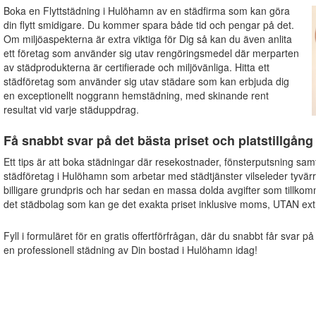
Boka en Flyttstädning i Hulöhamn av en städfirma som kan göra
din flytt smidigare. Du kommer spara både tid och pengar på det.
Om miljöaspekterna är extra viktiga för Dig så kan du även anlita
ett företag som använder sig utav rengöringsmedel där merparten
av städprodukterna är certifierade och miljövänliga. Hitta ett
städföretag som använder sig utav städare som kan erbjuda dig
en exceptionellt noggrann hemstädning, med skinande rent
resultat vid varje städuppdrag.
Få snabbt svar på det bästa priset och platstillgång
Ett tips är att boka städningar där resekostnader, fönsterputsning sam
städföretag i Hulöhamn som arbetar med städtjänster vilseleder tyvärr
billigare grundpris och har sedan en massa dolda avgifter som tillkom
det städbolag som kan ge det exakta priset inklusive moms, UTAN extr
Fyll i formuläret för en gratis offertförfrågan, där du snabbt får svar på
en professionell städning av Din bostad i Hulöhamn idag!