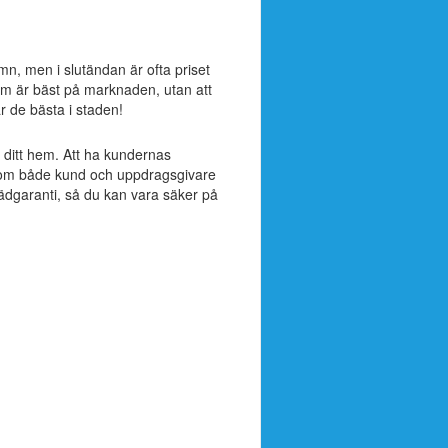
amn, men i slutändan är ofta priset
om är bäst på marknaden, utan att
är de bästa i staden!
ll ditt hem. Att ha kundernas
ak som både kund och uppdragsgivare
tädgaranti, så du kan vara säker på