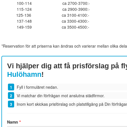
100-114
ca 2700-3700:-
115-124
ca 2900-3900:-
125-136
ca 3100-4100:-
137-148
ca 3300-4300:-
149-159
ca 3500-4500:-
*Reservation för att priserna kan ändras och varierar mellan olika dela
Vi hjälper dig att få prisförslag på fl
Hulöhamn
!
Fyll i formuläret nedan.
Vi matchar din förfrågan mot anslutna städfirmor.
Inom kort skickas prisförslag och platstillgång på Din förfrågan
Namn
*