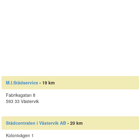
M.I.Städservice
- 19 km
Fabriksgatan 8
593 33 Västervik
Städcentralen i Västervik AB
- 20 km
Kolonivägen 1