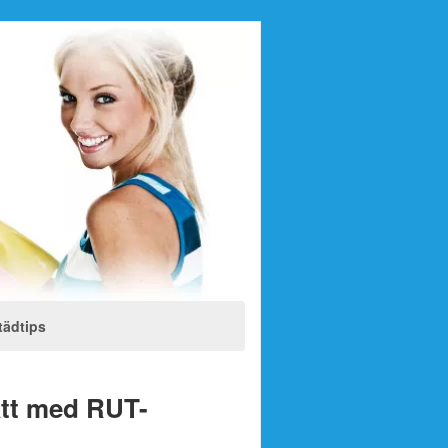
tädtips
att med RUT-