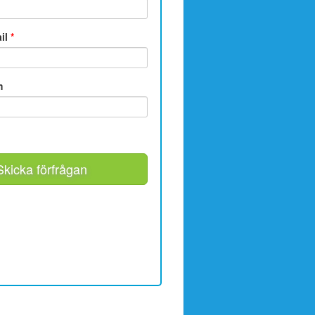
ail
*
m
Skicka förfrågan