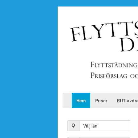
Hem
Priser
RUT-avdr
Välj län