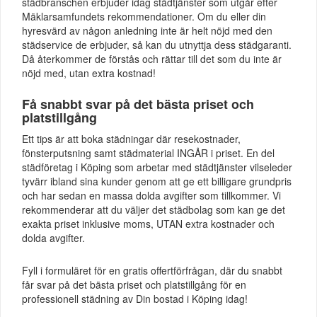
städbranschen erbjuder idag städtjänster som utgår efter
Mäklarsamfundets rekommendationer. Om du eller din
hyresvärd av någon anledning inte är helt nöjd med den
städservice de erbjuder, så kan du utnyttja dess städgaranti.
Då återkommer de förstås och rättar till det som du inte är
nöjd med, utan extra kostnad!
Få snabbt svar på det bästa priset och
platstillgång
Ett tips är att boka städningar där resekostnader,
fönsterputsning samt städmaterial INGÅR i priset. En del
städföretag i Köping som arbetar med städtjänster vilseleder
tyvärr ibland sina kunder genom att ge ett billigare grundpris
och har sedan en massa dolda avgifter som tillkommer. Vi
rekommenderar att du väljer det städbolag som kan ge det
exakta priset inklusive moms, UTAN extra kostnader och
dolda avgifter.
Fyll i formuläret för en gratis offertförfrågan, där du snabbt
får svar på det bästa priset och platstillgång för en
professionell städning av Din bostad i Köping idag!