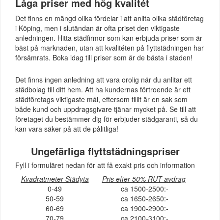
Låga priser med hög kvalitét
Det finns en mängd olika fördelar i att anlita olika städföretag
i Köping, men i slutändan är ofta priset den viktigaste
anledningen. Hitta städfirmor som kan erbjuda priser som är
bäst på marknaden, utan att kvalitéten på flyttstädningen har
försämrats. Boka idag till priser som är de bästa i staden!
Det finns ingen anledning att vara orolig när du anlitar ett
städbolag till ditt hem. Att ha kundernas förtroende är ett
städföretags viktigaste mål, eftersom tillit är en sak som
både kund och uppdragsgivare tjänar mycket på. Se till att
företaget du bestämmer dig för erbjuder städgaranti, så du
kan vara säker på att de pålitliga!
Ungefärliga flyttstädningspriser
Fyll i formuläret nedan för att få exakt pris och information
Kvadratmeter Städyta
Pris efter 50% RUT-avdrag
0-49
ca 1500-2500:-
50-59
ca 1650-2650:-
60-69
ca 1900-2900:-
70-79
ca 2100-3100:-