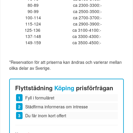
80-89
ca 2300-3300:-
90-99
ca 2500-3500:-
100-114
ca 2700-3700:-
115-124
ca 2900-3900:-
125-136
ca 3100-4100:-
137-148
ca 3300-4300:-
149-159
ca 3500-4500:-
*Reservation för att priserna kan ändras och varierar mellan
olika delar av Sverige.
Flyttstädning
Köping
prisförfrågan
Fyll i formuläret
Städfirma informeras om intresse
Du får inom kort offert