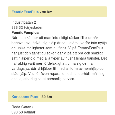
FemtioFemPlus
- 30 km
Industrigatan 2
386 32 Färjestaden
FemtioFemplus
När man känner att man inte riktigt räcker till eller när
behovet av nödvändig hjälp är som störst, varför inte nyttja
de unika möjligheter som nu finns. Vi på FemtioFemPlus
har just den tjänst du söker, där vi på ett bra och smidigt
sätt hjälper dig med alla typer av hushållsnära tjänster. Det
har aldrig varit mer fördelaktigt att unna sig denna
vardagslyx, där vi hjälper till med all form av hemhjälp och
städhjälp. Vi utför även reparation och underhåll, målning
och tapetsering samt personlig service.
Karlssons Puts
- 30 km
Röda Gatan 6
393 58 Kalmar