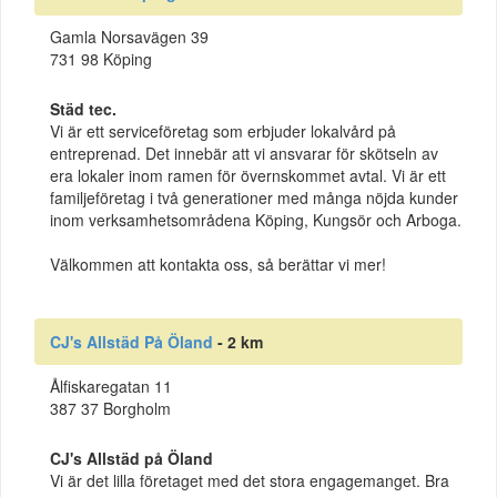
Gamla Norsavägen 39
731 98 Köping
Städ tec.
Vi är ett serviceföretag som erbjuder lokalvård på
entreprenad. Det innebär att vi ansvarar för skötseln av
era lokaler inom ramen för övernskommet avtal. Vi är ett
familjeföretag i två generationer med många nöjda kunder
inom verksamhetsområdena Köping, Kungsör och Arboga.
Välkommen att kontakta oss, så berättar vi mer!
CJ's Allstäd På Öland
- 2 km
Ålfiskaregatan 11
387 37 Borgholm
CJ's Allstäd på Öland
Vi är det lilla företaget med det stora engagemanget. Bra