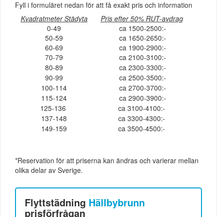
Fyll i formuläret nedan för att få exakt pris och information
Kvadratmeter Städyta
Pris efter 50% RUT-avdrag
0-49
ca 1500-2500:-
50-59
ca 1650-2650:-
60-69
ca 1900-2900:-
70-79
ca 2100-3100:-
80-89
ca 2300-3300:-
90-99
ca 2500-3500:-
100-114
ca 2700-3700:-
115-124
ca 2900-3900:-
125-136
ca 3100-4100:-
137-148
ca 3300-4300:-
149-159
ca 3500-4500:-
*Reservation för att priserna kan ändras och varierar mellan
olika delar av Sverige.
Flyttstädning
Hällbybrunn
prisförfrågan