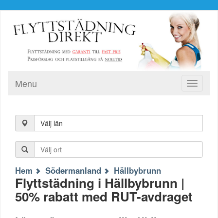
Menu
Toggle
navigati
Välj län
Hem
Södermanland
Hällbybrunn
Flyttstädning i Hällbybrunn |
50% rabatt med RUT-avdraget