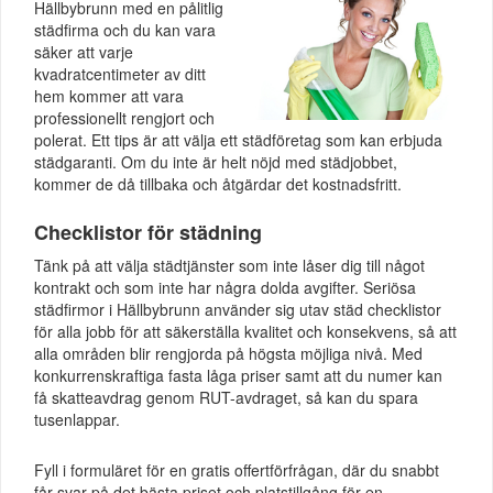
Hällbybrunn med en pålitlig
städfirma och du kan vara
säker att varje
kvadratcentimeter av ditt
hem kommer att vara
professionellt rengjort och
polerat. Ett tips är att välja ett städföretag som kan erbjuda
städgaranti. Om du inte är helt nöjd med städjobbet,
kommer de då tillbaka och åtgärdar det kostnadsfritt.
Checklistor för städning
Tänk på att välja städtjänster som inte låser dig till något
kontrakt och som inte har några dolda avgifter. Seriösa
städfirmor i Hällbybrunn använder sig utav städ checklistor
för alla jobb för att säkerställa kvalitet och konsekvens, så att
alla områden blir rengjorda på högsta möjliga nivå. Med
konkurrenskraftiga fasta låga priser samt att du numer kan
få skatteavdrag genom RUT-avdraget, så kan du spara
tusenlappar.
Fyll i formuläret för en gratis offertförfrågan, där du snabbt
får svar på det bästa priset och platstillgång för en