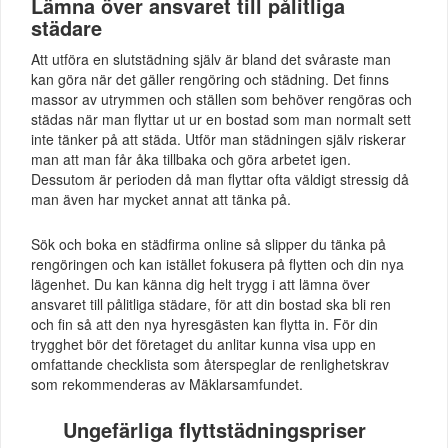
Lämna över ansvaret till pålitliga
städare
Att utföra en slutstädning själv är bland det svåraste man
kan göra när det gäller rengöring och städning. Det finns
massor av utrymmen och ställen som behöver rengöras och
städas när man flyttar ut ur en bostad som man normalt sett
inte tänker på att städa. Utför man städningen själv riskerar
man att man får åka tillbaka och göra arbetet igen.
Dessutom är perioden då man flyttar ofta väldigt stressig då
man även har mycket annat att tänka på.
Sök och boka en städfirma online så slipper du tänka på
rengöringen och kan istället fokusera på flytten och din nya
lägenhet. Du kan känna dig helt trygg i att lämna över
ansvaret till pålitliga städare, för att din bostad ska bli ren
och fin så att den nya hyresgästen kan flytta in. För din
trygghet bör det företaget du anlitar kunna visa upp en
omfattande checklista som återspeglar de renlighetskrav
som rekommenderas av Mäklarsamfundet.
Ungefärliga flyttstädningspriser