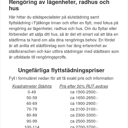
Rengöring av lägenheter, radhus och
hus
Här hittar du städspecialister på slutstädning samt
flyttstädning i Fjälkinge innan och efter en flytt, med fokus på
rengöring av lägenheter, radhus och hus. Om du flyttar eller
förbereder att sälja ditt hus, så är det ett smart val att låta en
städfirma ta hand om alla dina rengörings behov. En fördel
är att anlita ett städföretag som har lång erfarenhet av
städbranschen och kan utföra städningar med städteam som
är utbildade till rengöringsproffs.
Ungefärliga flyttstädningspriser
Fyll i formuläret nedan för att få exakt pris och information
Kvadratmeter Städyta
Pris efter 50% RUT-avdrag
0-49
ca 1500-2500:-
50-59
ca 1650-2650:-
60-69
ca 1900-2900:-
70-79
ca 2100-3100:-
80-89
ca 2300-3300:-
90-99
ca 2500-3500:-
100-114
ca 2700-3700:-