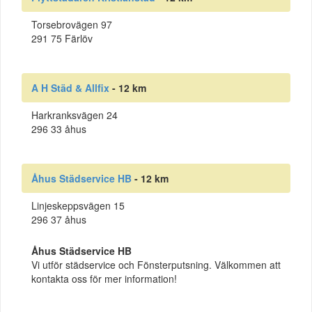
Torsebrovägen 97
291 75 Färlöv
A H Städ & Allfix
- 12 km
Harkranksvägen 24
296 33 åhus
Åhus Städservice HB
- 12 km
Linjeskeppsvägen 15
296 37 åhus
Åhus Städservice HB
Vi utför städservice och Fönsterputsning. Välkommen att
kontakta oss för mer information!