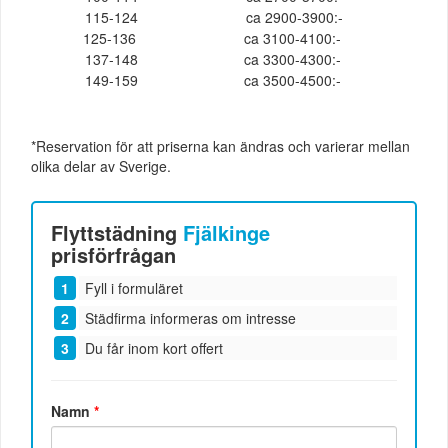
115-124
ca 2900-3900:-
125-136
ca 3100-4100:-
137-148
ca 3300-4300:-
149-159
ca 3500-4500:-
*Reservation för att priserna kan ändras och varierar mellan
olika delar av Sverige.
Flyttstädning
Fjälkinge
prisförfrågan
Fyll i formuläret
Städfirma informeras om intresse
Du får inom kort offert
Namn
*