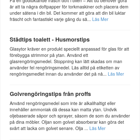
Få en godluktande fräsch doft i bilen – Allt du behöver göra
är att ta några doftpapper för torkmaskiner och placera dem
under sätena i din bil. Det kommer att göra att din bil luktar
fräscht och fantastiskt varje gång du sä...
Läs Mer
Städtips toalett - Husmorstips
Glasytor kräver en produkt speciellt anpassad för glas för att
förebygga strimmor på ytan. Använd ett
glasrengöringsmedel. Stoppning kan lätt skadas om man
använder fel rengöringsmedel. Läs alltid på etiketten av
rengöringsmedlet innan du använder det på nå...
Läs Mer
Golvrengöringstips från proffs
Använd rengöringsmedel som inte är alkalihaltigt eller
innehåller ammoniak då dessa kan matta ytan. Undvik
oljebaserade såpor och sprayer, såsom de som du använder
på dina möbler. Oljan som golvet absorberar kan göra det
svårt att lacka om golvet senare. Olja ...
Läs Mer