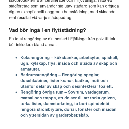
städföretag som använder sig utav städare som kan erbjuda
dig en exceptionellt noggrann hemstädning, med skinande
rent resultat vid varje städuppdrag.
Vad bör ingå i en flyttstädning?
En total rengöring av din bostad i Fjälkinge från golv till tak
bör inkludera bland annat:
Köksrengöring – köksbänkar, arbetsytor, spishäll,
ugn, kylskåp, frys, insida och utsida av skåp och
armaturer.
Badrumsrengöring – Rengöring speglar,
duschkabiner, lister kranar, badkar, inuti och
utanför delar av skåp och desinfekterar toalett.
Rengöring övriga rum – Sovrum, vardagsrum,
matsal och trappa, att de ser till att torka golven,
torka lister, dammtorkning, ta bort spindelnät,
rengöra strömbrytare, dörrar, fönster och insidan
och yttersidan av garderober/skåp.