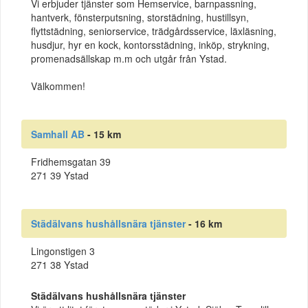
Vi erbjuder tjänster som Hemservice, barnpassning,
hantverk, fönsterputsning, storstädning, hustillsyn,
flyttstädning, seniorservice, trädgårdsservice, läxläsning,
husdjur, hyr en kock, kontorsstädning, inköp, strykning,
promenadsällskap m.m och utgår från Ystad.
Välkommen!
Samhall AB
- 15 km
Fridhemsgatan 39
271 39 Ystad
Städälvans hushållsnära tjänster
- 16 km
Lingonstigen 3
271 38 Ystad
Städälvans hushållsnära tjänster