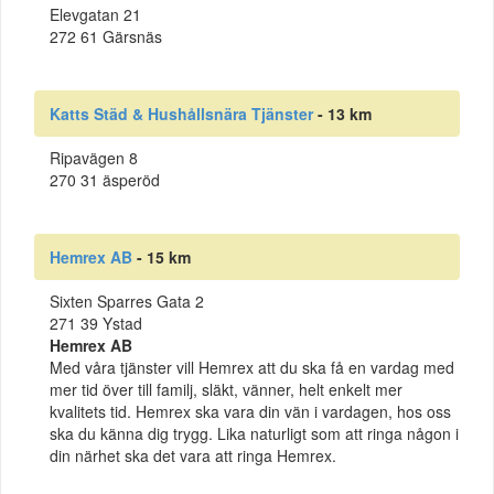
Elevgatan 21
272 61 Gärsnäs
Katts Städ & Hushållsnära Tjänster
- 13 km
Ripavägen 8
270 31 äsperöd
Hemrex AB
- 15 km
Sixten Sparres Gata 2
271 39 Ystad
Hemrex AB
Med våra tjänster vill Hemrex att du ska få en vardag med
mer tid över till familj, släkt, vänner, helt enkelt mer
kvalitets tid. Hemrex ska vara din vän i vardagen, hos oss
ska du känna dig trygg. Lika naturligt som att ringa någon i
din närhet ska det vara att ringa Hemrex.