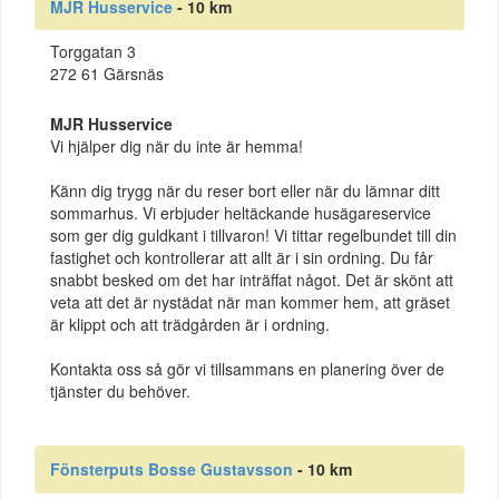
MJR Husservice
- 10 km
Torggatan 3
272 61 Gärsnäs
MJR Husservice
Vi hjälper dig när du inte är hemma!
Känn dig trygg när du reser bort eller när du lämnar ditt
sommarhus. Vi erbjuder heltäckande husägareservice
som ger dig guldkant i tillvaron! Vi tittar regelbundet till din
fastighet och kontrollerar att allt är i sin ordning. Du får
snabbt besked om det har inträffat något. Det är skönt att
veta att det är nystädat när man kommer hem, att gräset
är klippt och att trädgården är i ordning.
Kontakta oss så gör vi tillsammans en planering över de
tjänster du behöver.
Fönsterputs Bosse Gustavsson
- 10 km