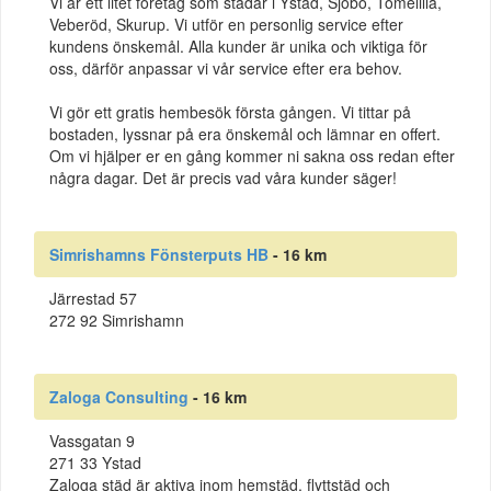
Vi är ett litet företag som städar i Ystad, Sjöbo, Tomelilla,
Veberöd, Skurup. Vi utför en personlig service efter
kundens önskemål. Alla kunder är unika och viktiga för
oss, därför anpassar vi vår service efter era behov.
Vi gör ett gratis hembesök första gången. Vi tittar på
bostaden, lyssnar på era önskemål och lämnar en offert.
Om vi hjälper er en gång kommer ni sakna oss redan efter
några dagar. Det är precis vad våra kunder säger!
Simrishamns Fönsterputs HB
- 16 km
Järrestad 57
272 92 Simrishamn
Zaloga Consulting
- 16 km
Vassgatan 9
271 33 Ystad
Zaloga städ är aktiva inom hemstäd, flyttstäd och