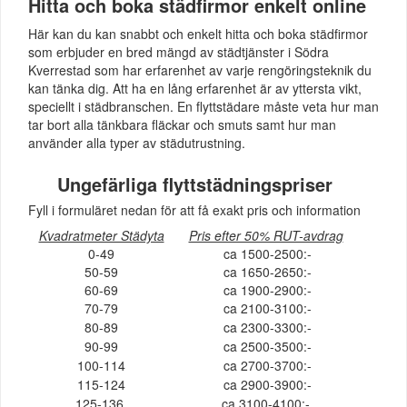
Hitta och boka städfirmor enkelt online
Här kan du kan snabbt och enkelt hitta och boka städfirmor
som erbjuder en bred mängd av städtjänster i Södra
Kverrestad som har erfarenhet av varje rengöringsteknik du
kan tänka dig. Att ha en lång erfarenhet är av yttersta vikt,
speciellt i städbranschen. En flyttstädare måste veta hur man
tar bort alla tänkbara fläckar och smuts samt hur man
använder alla typer av städutrustning.
Ungefärliga flyttstädningspriser
Fyll i formuläret nedan för att få exakt pris och information
Kvadratmeter Städyta
Pris efter 50% RUT-avdrag
0-49
ca 1500-2500:-
50-59
ca 1650-2650:-
60-69
ca 1900-2900:-
70-79
ca 2100-3100:-
80-89
ca 2300-3300:-
90-99
ca 2500-3500:-
100-114
ca 2700-3700:-
115-124
ca 2900-3900:-
125-136
ca 3100-4100:-