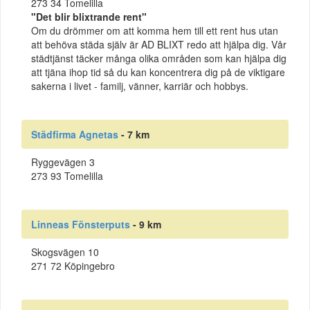
273 34 Tomelilla
"Det blir blixtrande rent"
Om du drömmer om att komma hem till ett rent hus utan
att behöva städa själv är AD BLIXT redo att hjälpa dig. Vår
städtjänst täcker många olika områden som kan hjälpa dig
att tjäna ihop tid så du kan koncentrera dig på de viktigare
sakerna i livet - familj, vänner, karriär och hobbys.
Städfirma Agnetas
- 7 km
Ryggevägen 3
273 93 Tomelilla
Linneas Fönsterputs
- 9 km
Skogsvägen 10
271 72 Köpingebro