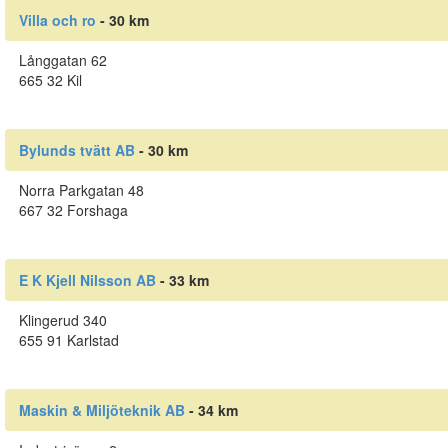
Villa och ro
- 30 km
Långgatan 62
665 32 Kil
Bylunds tvätt AB
- 30 km
Norra Parkgatan 48
667 32 Forshaga
E K Kjell Nilsson AB
- 33 km
Klingerud 340
655 91 Karlstad
Maskin & Miljöteknik AB
- 34 km