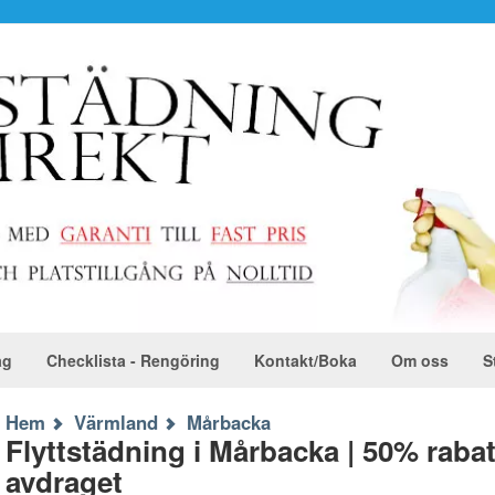
ag
Checklista - Rengöring
Kontakt/Boka
Om oss
S
Hem
Värmland
Mårbacka
Flyttstädning i Mårbacka | 50% raba
avdraget