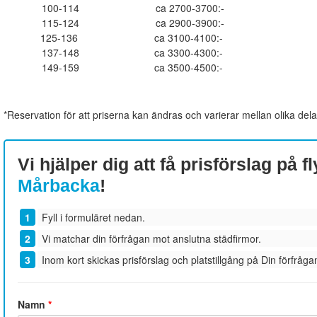
100-114
ca 2700-3700:-
115-124
ca 2900-3900:-
125-136
ca 3100-4100:-
137-148
ca 3300-4300:-
149-159
ca 3500-4500:-
*Reservation för att priserna kan ändras och varierar mellan olika dela
Vi hjälper dig att få prisförslag på fl
Mårbacka
!
Fyll i formuläret nedan.
Vi matchar din förfrågan mot anslutna städfirmor.
Inom kort skickas prisförslag och platstillgång på Din förfrågan
Namn
*