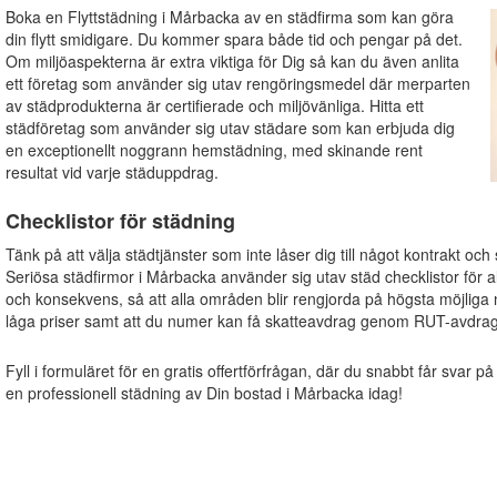
Boka en Flyttstädning i Mårbacka av en städfirma som kan göra
din flytt smidigare. Du kommer spara både tid och pengar på det.
Om miljöaspekterna är extra viktiga för Dig så kan du även anlita
ett företag som använder sig utav rengöringsmedel där merparten
av städprodukterna är certifierade och miljövänliga. Hitta ett
städföretag som använder sig utav städare som kan erbjuda dig
en exceptionellt noggrann hemstädning, med skinande rent
resultat vid varje städuppdrag.
Checklistor för städning
Tänk på att välja städtjänster som inte låser dig till något kontrakt och
Seriösa städfirmor i Mårbacka använder sig utav städ checklistor för alla
och konsekvens, så att alla områden blir rengjorda på högsta möjliga 
låga priser samt att du numer kan få skatteavdrag genom RUT-avdrag
Fyll i formuläret för en gratis offertförfrågan, där du snabbt får svar på
en professionell städning av Din bostad i Mårbacka idag!