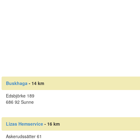
Buskhaga
- 14 km
Edsbjörke 189
686 92 Sunne
Lizas Hemservice
- 16 km
Askerudssätter 61