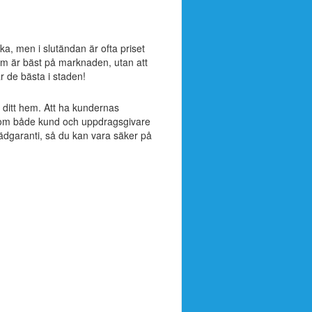
cka, men i slutändan är ofta priset
om är bäst på marknaden, utan att
är de bästa i staden!
ll ditt hem. Att ha kundernas
ak som både kund och uppdragsgivare
tädgaranti, så du kan vara säker på