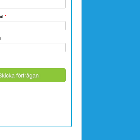
ail
*
m
Skicka förfrågan