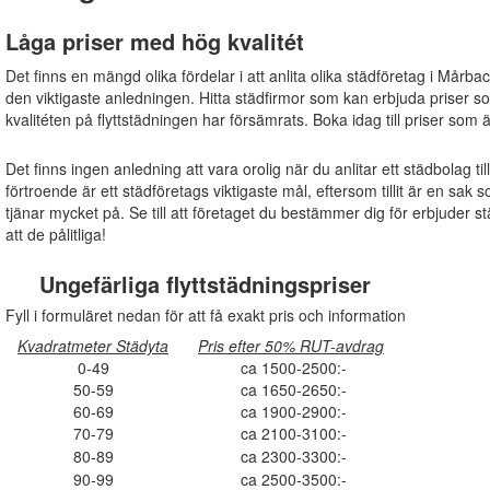
Låga priser med hög kvalitét
Det finns en mängd olika fördelar i att anlita olika städföretag i Mårba
den viktigaste anledningen. Hitta städfirmor som kan erbjuda priser s
kvalitéten på flyttstädningen har försämrats. Boka idag till priser som 
Det finns ingen anledning att vara orolig när du anlitar ett städbolag ti
förtroende är ett städföretags viktigaste mål, eftersom tillit är en s
tjänar mycket på. Se till att företaget du bestämmer dig för erbjuder s
att de pålitliga!
Ungefärliga flyttstädningspriser
Fyll i formuläret nedan för att få exakt pris och information
Kvadratmeter Städyta
Pris efter 50% RUT-avdrag
0-49
ca 1500-2500:-
50-59
ca 1650-2650:-
60-69
ca 1900-2900:-
70-79
ca 2100-3100:-
80-89
ca 2300-3300:-
90-99
ca 2500-3500:-