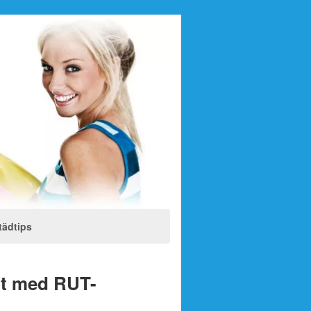
tädtips
tt med RUT-