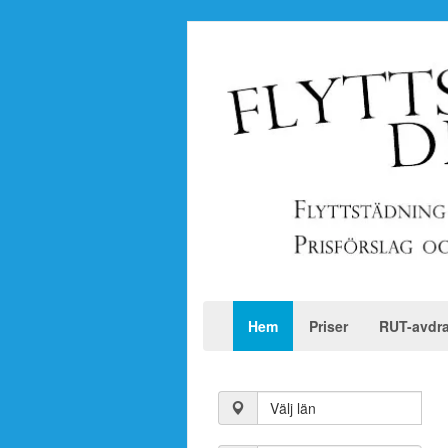
Hem
Priser
RUT-avdr
Välj län