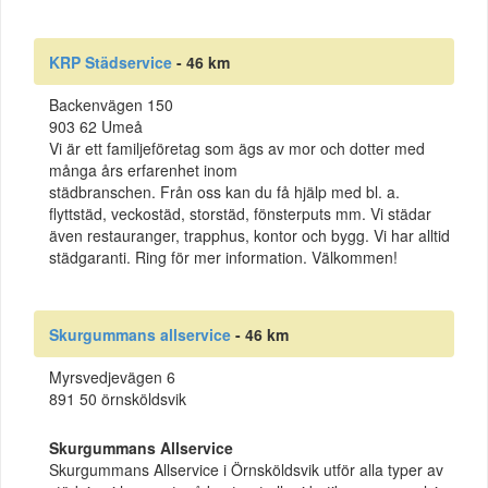
KRP Städservice
- 46 km
Backenvägen 150
903 62 Umeå
Vi är ett familjeföretag som ägs av mor och dotter med
många års erfarenhet inom
städbranschen. Från oss kan du få hjälp med bl. a.
flyttstäd, veckostäd, storstäd, fönsterputs mm. Vi städar
även restauranger, trapphus, kontor och bygg. Vi har alltid
städgaranti. Ring för mer information. Välkommen!
Skurgummans allservice
- 46 km
Myrsvedjevägen 6
891 50 örnsköldsvik
Skurgummans Allservice
Skurgummans Allservice i Örnsköldsvik utför alla typer av