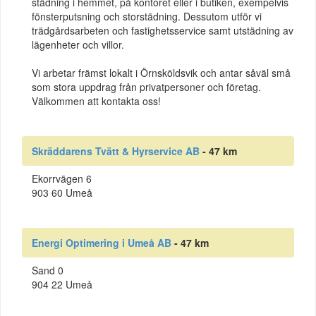
städning i hemmet, på kontoret eller i butiken, exempelvis
fönsterputsning och storstädning. Dessutom utför vi
trädgårdsarbeten och fastighetsservice samt utstädning av
lägenheter och villor.
Vi arbetar främst lokalt i Örnsköldsvik och antar såväl små
som stora uppdrag från privatpersoner och företag.
Välkommen att kontakta oss!
Skräddarens Tvätt & Hyrservice AB
- 47 km
Ekorrvägen 6
903 60 Umeå
Energi Optimering i Umeå AB
- 47 km
Sand 0
904 22 Umeå