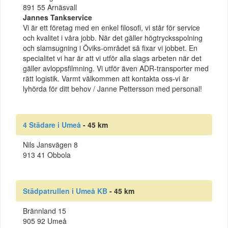
891 55 Arnäsvall
Jannes Tankservice
Vi är ett företag med en enkel filosofi, vi står för service
och kvalitet i våra jobb. När det gäller högtrycksspolning
och slamsugning i Öviks-området så fixar vi jobbet. En
specialitet vi har är att vi utför alla slags arbeten när det
gäller avloppsfilmning. Vi utför även ADR-transporter med
rätt logistik. Varmt välkommen att kontakta oss-vi är
lyhörda för ditt behov / Janne Pettersson med personal!
4 Städare i Umeå
- 45 km
Nils Jansvägen 8
913 41 Obbola
Städpatrullen i Umeå KB
- 45 km
Brännland 15
905 92 Umeå