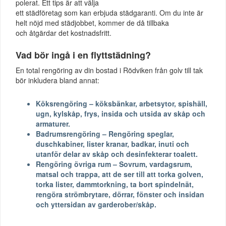
polerat. Ett tips är att välja
ett städföretag som kan erbjuda städgaranti. Om du inte är
helt nöjd med städjobbet, kommer de då tillbaka
och åtgärdar det kostnadsfritt.
Vad bör ingå i en flyttstädning?
En total rengöring av din bostad i Rödviken från golv till tak
bör inkludera bland annat:
Köksrengöring – köksbänkar, arbetsytor, spishäll,
ugn, kylskåp, frys, insida och utsida av skåp och
armaturer.
Badrumsrengöring – Rengöring speglar,
duschkabiner, lister kranar, badkar, inuti och
utanför delar av skåp och desinfekterar toalett.
Rengöring övriga rum – Sovrum, vardagsrum,
matsal och trappa, att de ser till att torka golven,
torka lister, dammtorkning, ta bort spindelnät,
rengöra strömbrytare, dörrar, fönster och insidan
och yttersidan av garderober/skåp.