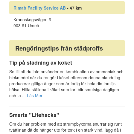
Rimab Facility Service AB
- 47 km
Kronoskogsvägen 6
903 61 Umeå
Rengöringstips från städproffs
Tip på städning av köket
Se till att du inte använder en kombination av ammoniak och
blekmedel när du rengör i köket eftersom denna blandning
producerar giftiga ångor som är farlig för hela din familjs
hälsa. Hitta ställena i köket som fort blir smutsiga dagligen
och ta ...
Läs Mer
Smarta "Lifehacks"
Om du har problem med att strumpbyxorna snurrar sig runt
tvättlinan då de hänger ute för tork i en stark vind, lägg då i