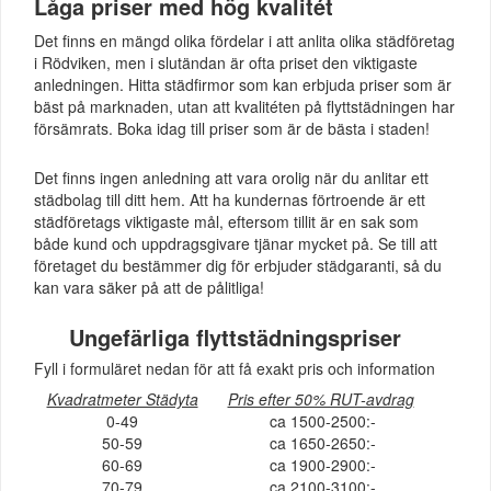
Låga priser med hög kvalitét
Det finns en mängd olika fördelar i att anlita olika städföretag
i Rödviken, men i slutändan är ofta priset den viktigaste
anledningen. Hitta städfirmor som kan erbjuda priser som är
bäst på marknaden, utan att kvalitéten på flyttstädningen har
försämrats. Boka idag till priser som är de bästa i staden!
Det finns ingen anledning att vara orolig när du anlitar ett
städbolag till ditt hem. Att ha kundernas förtroende är ett
städföretags viktigaste mål, eftersom tillit är en sak som
både kund och uppdragsgivare tjänar mycket på. Se till att
företaget du bestämmer dig för erbjuder städgaranti, så du
kan vara säker på att de pålitliga!
Ungefärliga flyttstädningspriser
Fyll i formuläret nedan för att få exakt pris och information
Kvadratmeter Städyta
Pris efter 50% RUT-avdrag
0-49
ca 1500-2500:-
50-59
ca 1650-2650:-
60-69
ca 1900-2900:-
70-79
ca 2100-3100:-