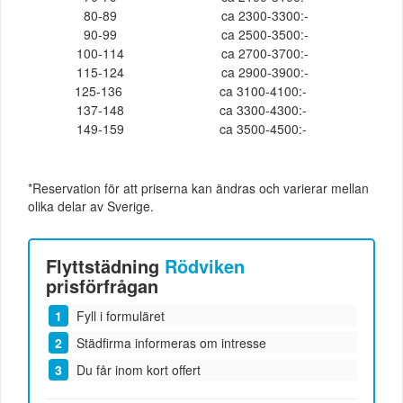
80-89
ca 2300-3300:-
90-99
ca 2500-3500:-
100-114
ca 2700-3700:-
115-124
ca 2900-3900:-
125-136
ca 3100-4100:-
137-148
ca 3300-4300:-
149-159
ca 3500-4500:-
*Reservation för att priserna kan ändras och varierar mellan
olika delar av Sverige.
Flyttstädning
Rödviken
prisförfrågan
Fyll i formuläret
Städfirma informeras om intresse
Du får inom kort offert