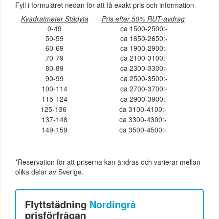
Fyll i formuläret nedan för att få exakt pris och information
Kvadratmeter Städyta
Pris efter 50% RUT-avdrag
0-49
ca 1500-2500:-
50-59
ca 1650-2650:-
60-69
ca 1900-2900:-
70-79
ca 2100-3100:-
80-89
ca 2300-3300:-
90-99
ca 2500-3500:-
100-114
ca 2700-3700:-
115-124
ca 2900-3900:-
125-136
ca 3100-4100:-
137-148
ca 3300-4300:-
149-159
ca 3500-4500:-
*Reservation för att priserna kan ändras och varierar mellan
olika delar av Sverige.
Flyttstädning
Nordingrå
prisförfrågan