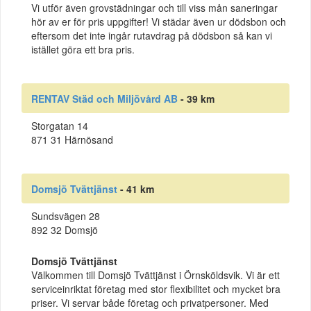
Vi utför även grovstädningar och till viss mån saneringar
hör av er för pris uppgifter! Vi städar även ur dödsbon och
eftersom det inte ingår rutavdrag på dödsbon så kan vi
istället göra ett bra pris.
RENTAV Städ och Miljövård AB
- 39 km
Storgatan 14
871 31 Härnösand
Domsjö Tvättjänst
- 41 km
Sundsvägen 28
892 32 Domsjö
Domsjö Tvättjänst
Välkommen till Domsjö Tvättjänst i Örnsköldsvik. Vi är ett
serviceinriktat företag med stor flexibilitet och mycket bra
priser. Vi servar både företag och privatpersoner. Med