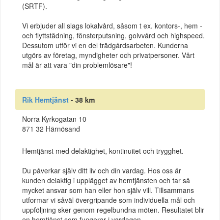
(SRTF).
Vi erbjuder all slags lokalvård, såsom t ex. kontors-, hem -
och flyttstädning, fönsterputsning, golvvård och highspeed.
Dessutom utför vi en del trädgårdsarbeten. Kunderna
utgörs av företag, myndigheter och privatpersoner. Vårt
mål är att vara "din problemlösare"!
Rik Hemtjänst
- 38 km
Norra Kyrkogatan 10
871 32 Härnösand
Hemtjänst med delaktighet, kontinuitet och trygghet.
Du påverkar själv ditt liv och din vardag. Hos oss är
kunden delaktig i upplägget av hemtjänsten och tar så
mycket ansvar som han eller hon själv vill. Tillsammans
utformar vi såväl övergripande som individuella mål och
uppföljning sker genom regelbundna möten. Resultatet blir
en hemtjänst som fungerar i vardagen.