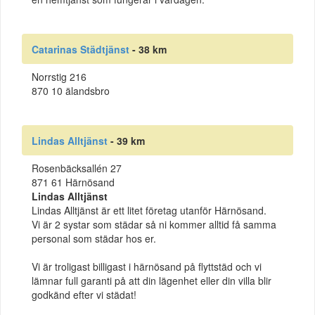
Catarinas Städtjänst
- 38 km
Norrstig 216
870 10 älandsbro
Lindas Alltjänst
- 39 km
Rosenbäcksallén 27
871 61 Härnösand
Lindas Alltjänst
Lindas Alltjänst är ett litet företag utanför Härnösand.
Vi är 2 systar som städar så ni kommer alltid få samma
personal som städar hos er.
Vi är troligast billigast i härnösand på flyttstäd och vi
lämnar full garanti på att din lägenhet eller din villa blir
godkänd efter vi städat!