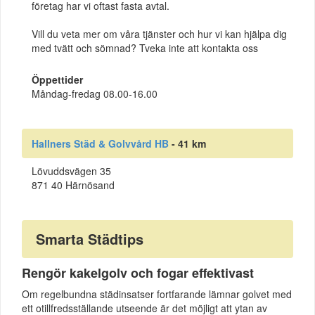
företag har vi oftast fasta avtal.
Vill du veta mer om våra tjänster och hur vi kan hjälpa dig
med tvätt och sömnad? Tveka inte att kontakta oss
Öppettider
Måndag-fredag 08.00-16.00
Hallners Städ & Golvvård HB
- 41 km
Lövuddsvägen 35
871 40 Härnösand
Smarta Städtips
Rengör kakelgolv och fogar effektivast
Om regelbundna städinsatser fortfarande lämnar golvet med
ett otillfredsställande utseende är det möjligt att ytan av