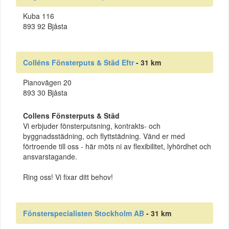
Kuba 116
893 92 Bjåsta
Colléns Fönsterputs & Städ Eftr
- 31 km
Pianovägen 20
893 30 Bjåsta
Collens Fönsterputs & Städ
Vi erbjuder fönsterputsning, kontrakts- och
byggnadsstädning, och flyttstädning. Vänd er med
förtroende till oss - här möts ni av flexibilitet, lyhördhet och
ansvarstagande.
Ring oss! Vi fixar ditt behov!
Fönsterspecialisten Stockholm AB
- 31 km