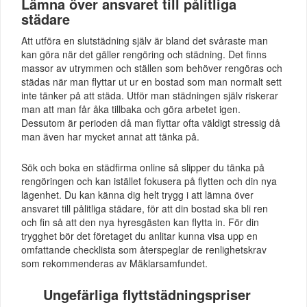
Lämna över ansvaret till pålitliga
städare
Att utföra en slutstädning själv är bland det svåraste man
kan göra när det gäller rengöring och städning. Det finns
massor av utrymmen och ställen som behöver rengöras och
städas när man flyttar ut ur en bostad som man normalt sett
inte tänker på att städa. Utför man städningen själv riskerar
man att man får åka tillbaka och göra arbetet igen.
Dessutom är perioden då man flyttar ofta väldigt stressig då
man även har mycket annat att tänka på.
Sök och boka en städfirma online så slipper du tänka på
rengöringen och kan istället fokusera på flytten och din nya
lägenhet. Du kan känna dig helt trygg i att lämna över
ansvaret till pålitliga städare, för att din bostad ska bli ren
och fin så att den nya hyresgästen kan flytta in. För din
trygghet bör det företaget du anlitar kunna visa upp en
omfattande checklista som återspeglar de renlighetskrav
som rekommenderas av Mäklarsamfundet.
Ungefärliga flyttstädningspriser