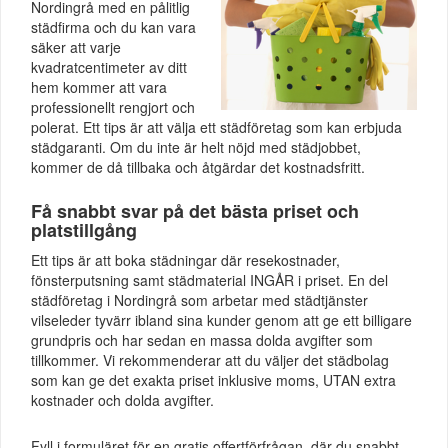
Nordingrå med en pålitlig
städfirma och du kan vara
säker att varje
kvadratcentimeter av ditt
hem kommer att vara
professionellt rengjort och
polerat. Ett tips är att välja ett städföretag som kan erbjuda
städgaranti. Om du inte är helt nöjd med städjobbet,
kommer de då tillbaka och åtgärdar det kostnadsfritt.
Få snabbt svar på det bästa priset och
platstillgång
Ett tips är att boka städningar där resekostnader,
fönsterputsning samt städmaterial INGÅR i priset. En del
städföretag i Nordingrå som arbetar med städtjänster
vilseleder tyvärr ibland sina kunder genom att ge ett billigare
grundpris och har sedan en massa dolda avgifter som
tillkommer. Vi rekommenderar att du väljer det städbolag
som kan ge det exakta priset inklusive moms, UTAN extra
kostnader och dolda avgifter.
Fyll i formuläret för en gratis offertförfrågan, där du snabbt