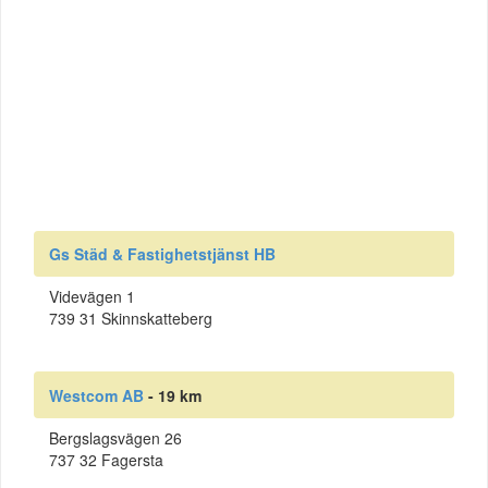
Gs Städ & Fastighetstjänst HB
Videvägen 1
739 31 Skinnskatteberg
Westcom AB
- 19 km
Bergslagsvägen 26
737 32 Fagersta