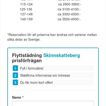
115-124
ca 2900-3900:-
125-136
ca 3100-4100:-
137-148
ca 3300-4300:-
149-159
ca 3500-4500:-
*Reservation för att priserna kan ändras och varierar mellan
olika delar av Sverige.
Flyttstädning
Skinnskatteberg
prisförfrågan
Fyll i formuläret
Städfirma informeras om intresse
Du får inom kort offert
Namn
*