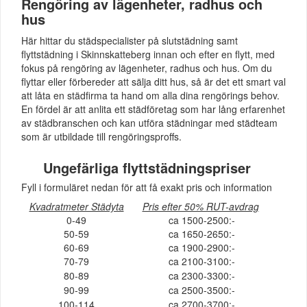
Rengöring av lägenheter, radhus och
hus
Här hittar du städspecialister på slutstädning samt
flyttstädning i Skinnskatteberg innan och efter en flytt, med
fokus på rengöring av lägenheter, radhus och hus. Om du
flyttar eller förbereder att sälja ditt hus, så är det ett smart val
att låta en städfirma ta hand om alla dina rengörings behov.
En fördel är att anlita ett städföretag som har lång erfarenhet
av städbranschen och kan utföra städningar med städteam
som är utbildade till rengöringsproffs.
Ungefärliga flyttstädningspriser
Fyll i formuläret nedan för att få exakt pris och information
Kvadratmeter Städyta
Pris efter 50% RUT-avdrag
0-49
ca 1500-2500:-
50-59
ca 1650-2650:-
60-69
ca 1900-2900:-
70-79
ca 2100-3100:-
80-89
ca 2300-3300:-
90-99
ca 2500-3500:-
100-114
ca 2700-3700:-