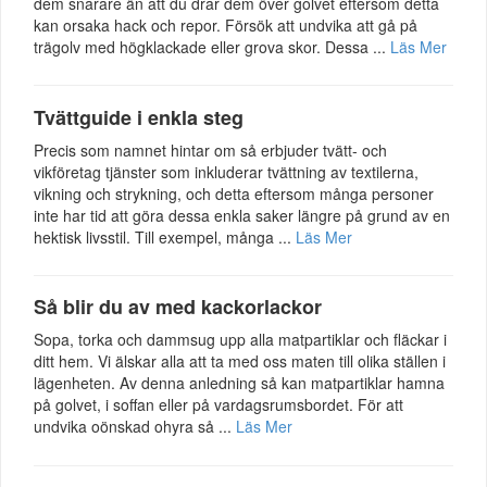
dem snarare än att du drar dem över golvet eftersom detta
kan orsaka hack och repor. Försök att undvika att gå på
trägolv med högklackade eller grova skor. Dessa ...
Läs Mer
Tvättguide i enkla steg
Precis som namnet hintar om så erbjuder tvätt- och
vikföretag tjänster som inkluderar tvättning av textilerna,
vikning och strykning, och detta eftersom många personer
inte har tid att göra dessa enkla saker längre på grund av en
hektisk livsstil. Till exempel, många ...
Läs Mer
Så blir du av med kackorlackor
Sopa, torka och dammsug upp alla matpartiklar och fläckar i
ditt hem. Vi älskar alla att ta med oss maten till olika ställen i
lägenheten. Av denna anledning så kan matpartiklar hamna
på golvet, i soffan eller på vardagsrumsbordet. För att
undvika oönskad ohyra så ...
Läs Mer