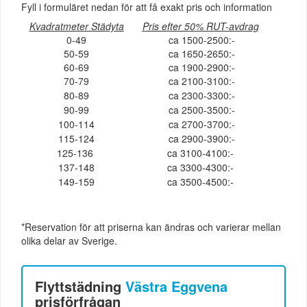
Fyll i formuläret nedan för att få exakt pris och information
Kvadratmeter Städyta
Pris efter 50% RUT-avdrag
0-49
ca 1500-2500:-
50-59
ca 1650-2650:-
60-69
ca 1900-2900:-
70-79
ca 2100-3100:-
80-89
ca 2300-3300:-
90-99
ca 2500-3500:-
100-114
ca 2700-3700:-
115-124
ca 2900-3900:-
125-136
ca 3100-4100:-
137-148
ca 3300-4300:-
149-159
ca 3500-4500:-
*Reservation för att priserna kan ändras och varierar mellan
olika delar av Sverige.
Flyttstädning
Västra Eggvena
prisförfrågan