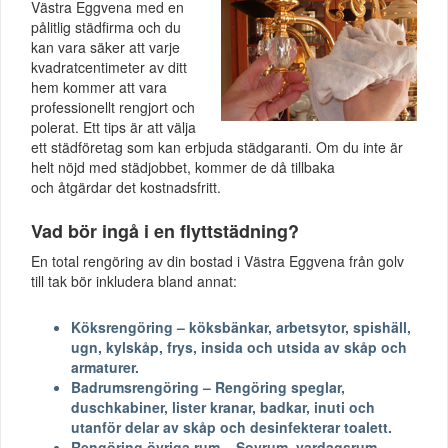
Västra Eggvena med en
pålitlig städfirma och du
kan vara säker att varje
kvadratcentimeter av ditt
hem kommer att vara
professionellt rengjort och
polerat. Ett tips är att välja
ett städföretag som kan erbjuda städgaranti. Om du inte är
helt nöjd med städjobbet, kommer de då tillbaka
och åtgärdar det kostnadsfritt.
Vad bör ingå i en flyttstädning?
En total rengöring av din bostad i Västra Eggvena från golv
till tak bör inkludera bland annat:
Köksrengöring – köksbänkar, arbetsytor, spishäll,
ugn, kylskåp, frys, insida och utsida av skåp och
armaturer.
Badrumsrengöring – Rengöring speglar,
duschkabiner, lister kranar, badkar, inuti och
utanför delar av skåp och desinfekterar toalett.
Rengöring övriga rum – Sovrum, vardagsrum,