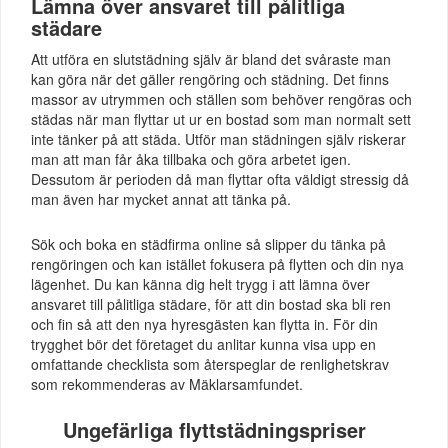
Lämna över ansvaret till pålitliga
städare
Att utföra en slutstädning själv är bland det svåraste man
kan göra när det gäller rengöring och städning. Det finns
massor av utrymmen och ställen som behöver rengöras och
städas när man flyttar ut ur en bostad som man normalt sett
inte tänker på att städa. Utför man städningen själv riskerar
man att man får åka tillbaka och göra arbetet igen.
Dessutom är perioden då man flyttar ofta väldigt stressig då
man även har mycket annat att tänka på.
Sök och boka en städfirma online så slipper du tänka på
rengöringen och kan istället fokusera på flytten och din nya
lägenhet. Du kan känna dig helt trygg i att lämna över
ansvaret till pålitliga städare, för att din bostad ska bli ren
och fin så att den nya hyresgästen kan flytta in. För din
trygghet bör det företaget du anlitar kunna visa upp en
omfattande checklista som återspeglar de renlighetskrav
som rekommenderas av Mäklarsamfundet.
Ungefärliga flyttstädningspriser