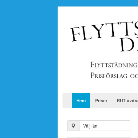
Hem
Priser
RUT-avdr
Välj län