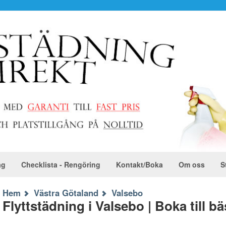
ag
Checklista - Rengöring
Kontakt/Boka
Om oss
S
Hem
Västra Götaland
Valsebo
Flyttstädning i Valsebo | Boka till bä