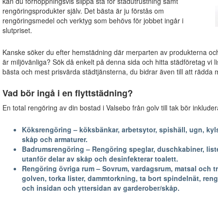
kan du förhoppningsvis slippa stå för städutrustning samt
rengöringsprodukter själv. Det bästa är ju förstås om
rengöringsmedel och verktyg som behövs för jobbet ingår i
slutpriset.
Kanske söker du efter hemstädning där merparten av produkterna o
är miljövänliga? Sök då enkelt på denna sida och hitta städföretag vi li
bästa och mest prisvärda städtjänsterna, du bidrar även till att rädda m
Vad bör ingå i en flyttstädning?
En total rengöring av din bostad i Valsebo från golv till tak bör inklude
Köksrengöring – köksbänkar, arbetsytor, spishäll, ugn, kyls
skåp och armaturer.
Badrumsrengöring – Rengöring speglar, duschkabiner, lister
utanför delar av skåp och desinfekterar toalett.
Rengöring övriga rum – Sovrum, vardagsrum, matsal och trapp
golven, torka lister, dammtorkning, ta bort spindelnät, reng
och insidan och yttersidan av garderober/skåp.