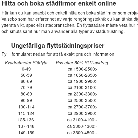
Hitta och boka städfirmor enkelt online
Här kan du kan snabbt och enkelt hitta och boka städfirmor som erbju
Valsebo som har erfarenhet av varje rengöringsteknik du kan tänka dig
yttersta vikt, speciellt i städbranschen. En flyttstädare måste veta hur 
och smuts samt hur man använder alla typer av städutrustning.
Ungefärliga flyttstädningspriser
Fyll i formuläret nedan för att få exakt pris och information
Kvadratmeter Städyta
Pris efter 50% RUT-avdrag
0-49
ca 1500-2500:-
50-59
ca 1650-2650:-
60-69
ca 1900-2900:-
70-79
ca 2100-3100:-
80-89
ca 2300-3300:-
90-99
ca 2500-3500:-
100-114
ca 2700-3700:-
115-124
ca 2900-3900:-
125-136
ca 3100-4100:-
137-148
ca 3300-4300:-
149-159
ca 3500-4500:-