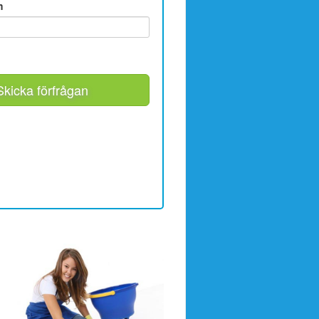
m
Skicka förfrågan