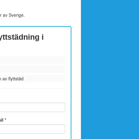
r av Sverige.
yttstädning i
 av flyttstäd
ail
*