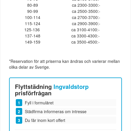
80-89
ca 2300-3300:-
90-99
ca 2500-3500:-
100-114
ca 2700-3700:-
115-124
ca 2900-3900:-
125-136
ca 3100-4100:-
137-148
ca 3300-4300:-
149-159
ca 3500-4500:-
*Reservation för att priserna kan ändras och varierar mellan
olika delar av Sverige.
Flyttstädning
Ingvaldstorp
prisförfrågan
Fyll i formuläret
Städfirma informeras om intresse
Du får inom kort offert