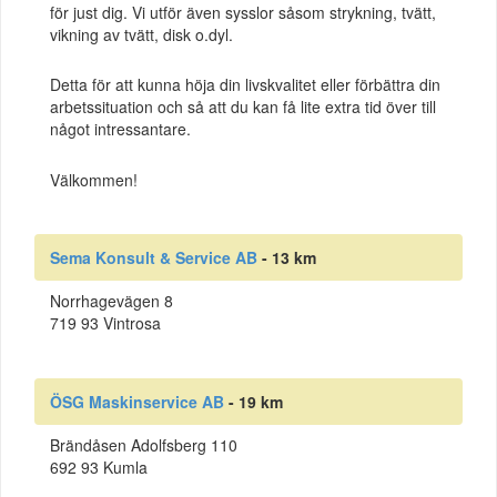
för just dig. Vi utför även sysslor såsom strykning, tvätt,
vikning av tvätt, disk o.dyl.
Detta för att kunna höja din livskvalitet eller förbättra din
arbetssituation och så att du kan få lite extra tid över till
något intressantare.
Välkommen!
Sema Konsult & Service AB
- 13 km
Norrhagevägen 8
719 93 Vintrosa
ÖSG Maskinservice AB
- 19 km
Brändåsen Adolfsberg 110
692 93 Kumla