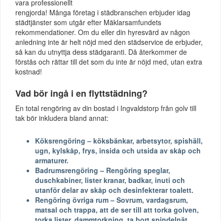
vara professionellt
rengjorda! Många företag i städbranschen erbjuder idag
städtjänster som utgår efter Mäklarsamfundets
rekommendationer. Om du eller din hyresvärd av någon
anledning inte är helt nöjd med den städservice de erbjuder,
så kan du utnyttja dess städgaranti. Då återkommer de
förstås och rättar till det som du inte är nöjd med, utan extra
kostnad!
Vad bör ingå i en flyttstädning?
En total rengöring av din bostad i Ingvaldstorp från golv till
tak bör inkludera bland annat:
Köksrengöring – köksbänkar, arbetsytor, spishäll,
ugn, kylskåp, frys, insida och utsida av skåp och
armaturer.
Badrumsrengöring – Rengöring speglar,
duschkabiner, lister kranar, badkar, inuti och
utanför delar av skåp och desinfekterar toalett.
Rengöring övriga rum – Sovrum, vardagsrum,
matsal och trappa, att de ser till att torka golven,
torka lister, dammtorkning, ta bort spindelnät,