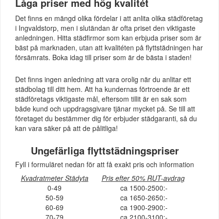
Låga priser med hög kvalitét
Det finns en mängd olika fördelar i att anlita olika städföretag
i Ingvaldstorp, men i slutändan är ofta priset den viktigaste
anledningen. Hitta städfirmor som kan erbjuda priser som är
bäst på marknaden, utan att kvalitéten på flyttstädningen har
försämrats. Boka idag till priser som är de bästa i staden!
Det finns ingen anledning att vara orolig när du anlitar ett
städbolag till ditt hem. Att ha kundernas förtroende är ett
städföretags viktigaste mål, eftersom tillit är en sak som
både kund och uppdragsgivare tjänar mycket på. Se till att
företaget du bestämmer dig för erbjuder städgaranti, så du
kan vara säker på att de pålitliga!
Ungefärliga flyttstädningspriser
Fyll i formuläret nedan för att få exakt pris och information
Kvadratmeter Städyta
Pris efter 50% RUT-avdrag
0-49
ca 1500-2500:-
50-59
ca 1650-2650:-
60-69
ca 1900-2900:-
70-79
ca 2100-3100:-