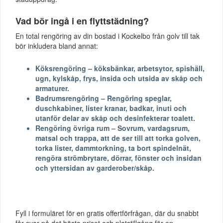
Vad bör ingå i en flyttstädning?
En total rengöring av din bostad i Kockelbo från golv till tak
bör inkludera bland annat:
Köksrengöring – köksbänkar, arbetsytor, spishäll,
ugn, kylskåp, frys, insida och utsida av skåp och
armaturer.
Badrumsrengöring – Rengöring speglar,
duschkabiner, lister kranar, badkar, inuti och
utanför delar av skåp och desinfekterar toalett.
Rengöring övriga rum – Sovrum, vardagsrum,
matsal och trappa, att de ser till att torka golven,
torka lister, dammtorkning, ta bort spindelnät,
rengöra strömbrytare, dörrar, fönster och insidan
och yttersidan av garderober/skåp.
Fyll i formuläret för en gratis offertförfrågan, där du snabbt
får svar på det bästa priset och platstillgång för en