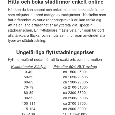
Hitta och boka städfirmor enkelt online
Här kan du kan snabbt och enkelt hitta och boka städfirmor
som erbjuder en bred mängd av städtjänster i Kockelbo som
har erfarenhet av varje rengöringsteknik du kan tänka dig.
Att ha en lång erfarenhet är av yttersta vikt, speciellt i
städbranschen. En flyttstädare måste veta hur man tar bort
alla tänkbara fläckar och smuts samt hur man använder alla
typer av städutrustning.
Ungefärliga flyttstädningspriser
Fyll i formuläret nedan för att få exakt pris och information
Kvadratmeter Städyta
Pris efter 50% RUT-avdrag
0-49
ca 1500-2500:-
50-59
ca 1650-2650:-
60-69
ca 1900-2900:-
70-79
ca 2100-3100:-
80-89
ca 2300-3300:-
90-99
ca 2500-3500:-
100-114
ca 2700-3700:-
115-124
ca 2900-3900:-
125-136
ca 3100-4100:-