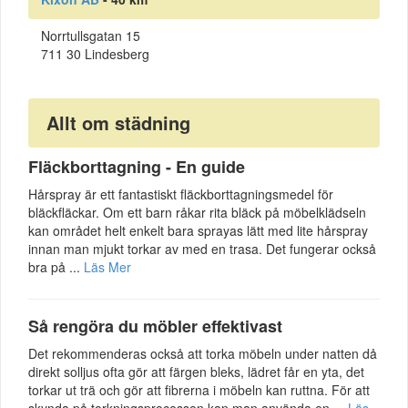
Norrtullsgatan 15
711 30 Lindesberg
Allt om städning
Fläckborttagning - En guide
Hårspray är ett fantastiskt fläckborttagningsmedel för
bläckfläckar. Om ett barn råkar rita bläck på möbelklädseln
kan området helt enkelt bara sprayas lätt med lite hårspray
innan man mjukt torkar av med en trasa. Det fungerar också
bra på ...
Läs Mer
Så rengöra du möbler effektivast
Det rekommenderas också att torka möbeln under natten då
direkt solljus ofta gör att färgen bleks, lädret får en yta, det
torkar ut trä och gör att fibrerna i möbeln kan ruttna. För att
skynda på torkningsprocessen kan man använda en ...
Läs