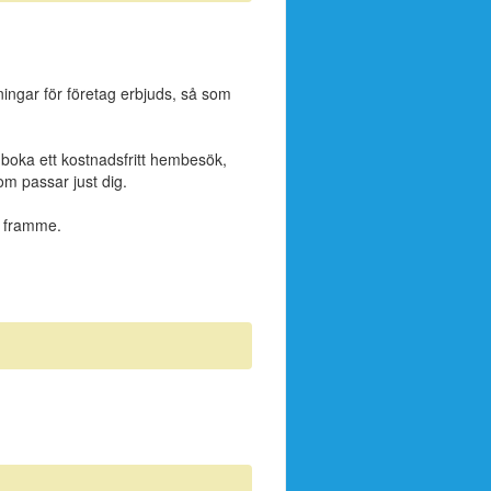
sningar för företag erbjuds, så som
ch boka ett kostnadsfritt hembesök,
om passar just dig.
a framme.