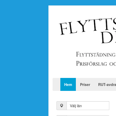
Hem
Priser
RUT-avdr
Välj län