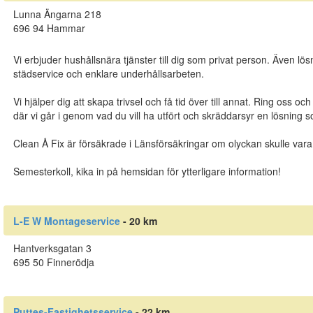
Lunna Ängarna 218
696 94 Hammar
Vi erbjuder hushållsnära tjänster till dig som privat person. Även lö
städservice och enklare underhållsarbeten.
Vi hjälper dig att skapa trivsel och få tid över till annat. Ring oss o
där vi går i genom vad du vill ha utfört och skräddarsyr en lösning s
Clean Å Fix är försäkrade i Länsförsäkringar om olyckan skulle var
Semesterkoll, kika in på hemsidan för ytterligare information!
L-E W Montageservice
- 20 km
Hantverksgatan 3
695 50 Finnerödja
Puttes-Fastighetsservice
- 22 km