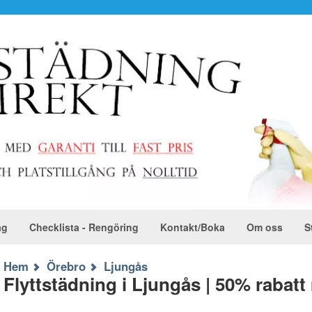
ag
Checklista - Rengöring
Kontakt/Boka
Om oss
S
Hem
Örebro
Ljungås
Flyttstädning i Ljungås | 50% rabat