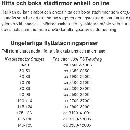
Hitta och boka städfirmor enkelt online
Här kan du kan snabbt och enkelt hitta och boka städfirmor som erbju
Ljungås som har erfarenhet av varje rengöringsteknik du kan tänka dig
yttersta vikt, speciellt i städbranschen. En flyttstädare måste veta hur 
och smuts samt hur man använder alla typer av städutrustning.
Ungefärliga flyttstädningspriser
Fyll i formuläret nedan för att få exakt pris och information
Kvadratmeter Städyta
Pris efter 50% RUT-avdrag
0-49
ca 1500-2500:-
50-59
ca 1650-2650:-
60-69
ca 1900-2900:-
70-79
ca 2100-3100:-
80-89
ca 2300-3300:-
90-99
ca 2500-3500:-
100-114
ca 2700-3700:-
115-124
ca 2900-3900:-
125-136
ca 3100-4100:-
137-148
ca 3300-4300:-
149-159
ca 3500-4500:-