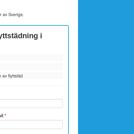
r av Sverige.
yttstädning i
 av flyttstäd
ail
*