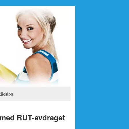
tädtips
t med RUT-avdraget