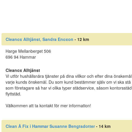
Cleanox Alltjänst, Sandra Enoxon
- 12 km
Harge Mellanberget 506
696 94 Hammar
Cleanox Alltjänst
Vi utför hushållsnära tjänster på dina villkor och efter dina önskemål
varje kunds önskemål. Du som kund bestämmer själv om vi ska stå för
som företagare så har vi olika typer städservice, såsom kontorsstäd
flyttstäd.
Välkommen att ta kontakt för mer information!
Clean Å Fix i Hammar Susanne Bengtsdotter
- 14 km