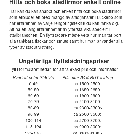
Hitta och boka städfirmor enkelt online
Här kan du kan snabbt och enkelt hitta och boka städfirmor
som erbjuder en bred mängd av städtjänster i Luckebo som
har erfarenhet av varje rengöringsteknik du kan tänka dig.
Att ha en lång erfarenhet är av yttersta vikt, speciellt i
städbranschen. En flyttstädare måste veta hur man tar bort
alla tänkbara fläckar och smuts samt hur man använder alla
typer av städutrustning.
Ungefärliga flyttstädningspriser
Fyll i formuläret nedan för att få exakt pris och information
Kvadratmeter Städyta
Pris efter 50% RUT-avdrag
0-49
ca 1500-2500:-
50-59
ca 1650-2650:-
60-69
ca 1900-2900:-
70-79
ca 2100-3100:-
80-89
ca 2300-3300:-
90-99
ca 2500-3500:-
100-114
ca 2700-3700:-
115-124
ca 2900-3900:-
125-136
ca 3100-4100:-