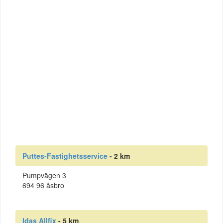
Puttes-Fastighetsservice
- 2 km
Pumpvägen 3
694 96 åsbro
Idas Allfix
- 5 km