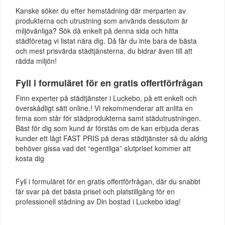
Kanske söker du efter hemstädning där merparten av
produkterna och utrustning som används dessutom är
miljövänliga? Sök då enkelt på denna sida och hitta
städföretag vi listat nära dig. Då får du inte bara de bästa
och mest prisvärda städtjänsterna, du bidrar även till att
rädda miljön!
Fyll i formuläret för en gratis offertförfrågan
Finn experter på städtjänster i Luckebo, på ett enkelt och
överskådligt sätt online.! Vi rekommenderar att anlita en
firma som står för städprodukterna samt städutrustningen.
Bäst för dig som kund är förstås om de kan erbjuda deras
kunder ett lågt FAST PRIS på deras städtjänster så du aldrig
behöver gissa vad det “egentliga” slutpriset kommer att
kosta dig
Fyll i formuläret för en gratis offertförfrågan, där du snabbt
får svar på det bästa priset och platstillgång för en
professionell städning av Din bostad i Luckebo idag!