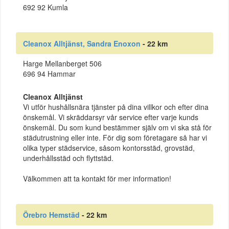
692 92 Kumla
Cleanox Alltjänst, Sandra Enoxon
- 22 km
Harge Mellanberget 506
696 94 Hammar
Cleanox Alltjänst
Vi utför hushållsnära tjänster på dina villkor och efter dina
önskemål. Vi skräddarsyr vår service efter varje kunds
önskemål. Du som kund bestämmer själv om vi ska stå för
städutrustning eller inte. För dig som företagare så har vi
olika typer städservice, såsom kontorsstäd, grovstäd,
underhållsstäd och flyttstäd.
Välkommen att ta kontakt för mer information!
Örebro Hemstäd
- 22 km