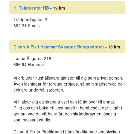
Hj Tvättcenter HB
- 19 km
Trädgårdsgatan 3
692 31 Kumla
Clean Å Fix i Hammar Susanne Bengtsdotter
- 19 km
Lunna Ängarna 218
696 94 Hammar
Vi erbjuder hushållsnära tjänster till dig som privat person.
Även lösningar för företag erbjuds, så som städservice och
enklare underhållsarbeten.
Vi hjälper dig att skapa trivsel och få tid över till annat.
Ring oss och boka ett kostnadsfritt hembesök, där vi går i
genom vad du vill ha utfört och skräddarsyr en lösning
som passar just dig.
Clean Å Fix är försäkrade i Länsförsäkringar om olyckan