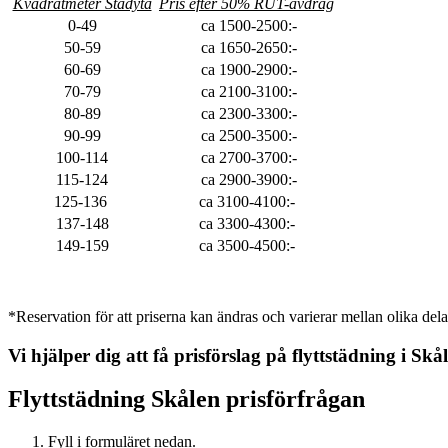
Kvadratmeter Städyta
Pris efter 50% RUT-avdrag
0-49
ca 1500-2500:-
50-59
ca 1650-2650:-
60-69
ca 1900-2900:-
70-79
ca 2100-3100:-
80-89
ca 2300-3300:-
90-99
ca 2500-3500:-
100-114
ca 2700-3700:-
115-124
ca 2900-3900:-
125-136
ca 3100-4100:-
137-148
ca 3300-4300:-
149-159
ca 3500-4500:-
*Reservation för att priserna kan ändras och varierar mellan olika dela
Vi hjälper dig att få prisförslag på flyttstädning i
Skå
Flyttstädning
Skålen
prisförfrågan
Fyll i formuläret nedan.