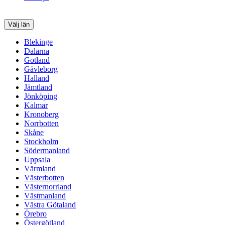
Välj län
Blekinge
Dalarna
Gotland
Gävleborg
Halland
Jämtland
Jönköping
Kalmar
Kronoberg
Norrbotten
Skåne
Stockholm
Södermanland
Uppsala
Värmland
Västerbotten
Västernorrland
Västmanland
Västra Götaland
Örebro
Östergötland