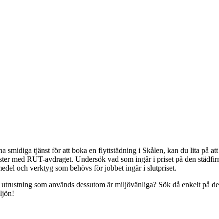
smidiga tjänst för att boka en flyttstädning i Skålen, kan du lita på at
nster med RUT-avdraget. Undersök vad som ingår i priset på den städfirm
edel och verktyg som behövs för jobbet ingår i slutpriset.
rustning som används dessutom är miljövänliga? Sök då enkelt på denna 
ljön!