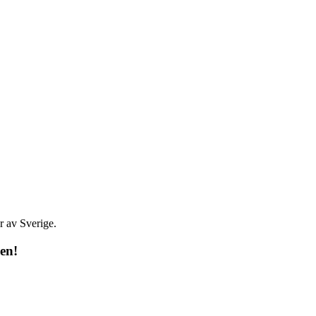
r av Sverige.
len
!