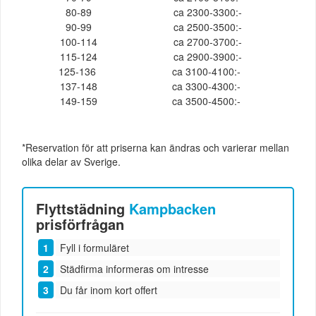
80-89
ca 2300-3300:-
90-99
ca 2500-3500:-
100-114
ca 2700-3700:-
115-124
ca 2900-3900:-
125-136
ca 3100-4100:-
137-148
ca 3300-4300:-
149-159
ca 3500-4500:-
*Reservation för att priserna kan ändras och varierar mellan
olika delar av Sverige.
Flyttstädning
Kampbacken
prisförfrågan
Fyll i formuläret
Städfirma informeras om intresse
Du får inom kort offert