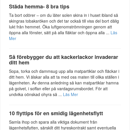
Städa hemma- 8 bra tips
Ta bort odörer – om du låter solen skina in i huset ibland så
skingras tobaksröken och det tar också till viss del bort dålig
lukt från hemmet. Öka luftgenomströmningen genom att
öppna alla fönster, sätt på alla fläktar och öppna alla ...
Läs
Mer
Så förebygger du att kackerlackor invaderar
ditt hem
Sopa, torka och dammsug upp alla matpartiklar och fläckar i
ditt hem. Vi älskar alla att ta med oss maten till olika ställen i
lägenheten. Av denna anledning så kan matpartiklar hamna
på golvet, i soffan eller på vardagsrumsbordet. För att
undvika oönskad ohyra så ...
Läs Mer
10 flyttips för en smidig lägenhetsflytt
Samla ihop och spara alla viktiga dokument från
lägenhetsflytten, särskilt ditt hyreskontrakt samt eventuella