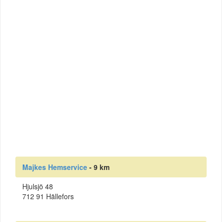
Majkes Hemservice
- 9 km
Hjulsjö 48
712 91 Hällefors