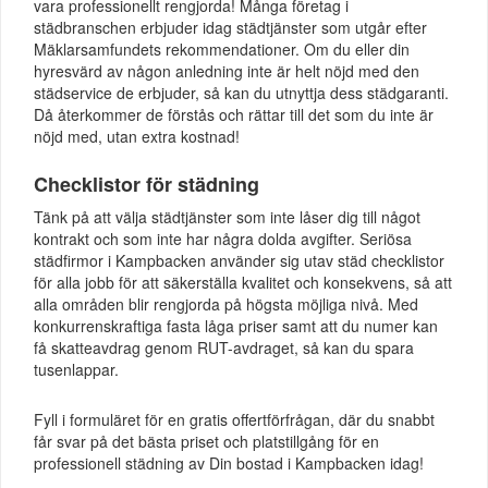
vara professionellt rengjorda! Många företag i
städbranschen erbjuder idag städtjänster som utgår efter
Mäklarsamfundets rekommendationer. Om du eller din
hyresvärd av någon anledning inte är helt nöjd med den
städservice de erbjuder, så kan du utnyttja dess städgaranti.
Då återkommer de förstås och rättar till det som du inte är
nöjd med, utan extra kostnad!
Checklistor för städning
Tänk på att välja städtjänster som inte låser dig till något
kontrakt och som inte har några dolda avgifter. Seriösa
städfirmor i Kampbacken använder sig utav städ checklistor
för alla jobb för att säkerställa kvalitet och konsekvens, så att
alla områden blir rengjorda på högsta möjliga nivå. Med
konkurrenskraftiga fasta låga priser samt att du numer kan
få skatteavdrag genom RUT-avdraget, så kan du spara
tusenlappar.
Fyll i formuläret för en gratis offertförfrågan, där du snabbt
får svar på det bästa priset och platstillgång för en
professionell städning av Din bostad i Kampbacken idag!