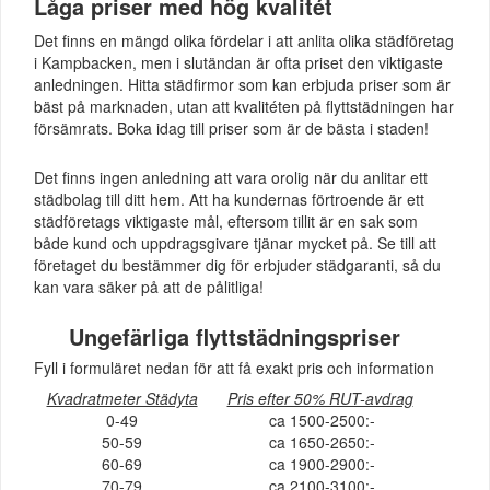
Låga priser med hög kvalitét
Det finns en mängd olika fördelar i att anlita olika städföretag
i Kampbacken, men i slutändan är ofta priset den viktigaste
anledningen. Hitta städfirmor som kan erbjuda priser som är
bäst på marknaden, utan att kvalitéten på flyttstädningen har
försämrats. Boka idag till priser som är de bästa i staden!
Det finns ingen anledning att vara orolig när du anlitar ett
städbolag till ditt hem. Att ha kundernas förtroende är ett
städföretags viktigaste mål, eftersom tillit är en sak som
både kund och uppdragsgivare tjänar mycket på. Se till att
företaget du bestämmer dig för erbjuder städgaranti, så du
kan vara säker på att de pålitliga!
Ungefärliga flyttstädningspriser
Fyll i formuläret nedan för att få exakt pris och information
Kvadratmeter Städyta
Pris efter 50% RUT-avdrag
0-49
ca 1500-2500:-
50-59
ca 1650-2650:-
60-69
ca 1900-2900:-
70-79
ca 2100-3100:-