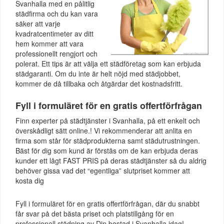
Svanhalla med en pålitlig
städfirma och du kan vara
säker att varje
kvadratcentimeter av ditt
hem kommer att vara
professionellt rengjort och
polerat. Ett tips är att välja ett städföretag som kan erbjuda
städgaranti. Om du inte är helt nöjd med städjobbet,
kommer de då tillbaka och åtgärdar det kostnadsfritt.
Fyll i formuläret för en gratis offertförfrågan
Finn experter på städtjänster i Svanhalla, på ett enkelt och
överskådligt sätt online.! Vi rekommenderar att anlita en
firma som står för städprodukterna samt städutrustningen.
Bäst för dig som kund är förstås om de kan erbjuda deras
kunder ett lågt FAST PRIS på deras städtjänster så du aldrig
behöver gissa vad det “egentliga” slutpriset kommer att
kosta dig
Fyll i formuläret för en gratis offertförfrågan, där du snabbt
får svar på det bästa priset och platstillgång för en
professionell städning av Din bostad i Svanhalla idag!