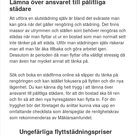
Lämna över ansvaret till pålitliga
städare
Att utföra en slutstädning själv är bland det svåraste man
kan göra när det gäller rengöring och städning. Det finns
massor av utrymmen och ställen som behöver rengöras och
städas när man flyttar ut ur en bostad som man normalt sett
inte tänker på att städa. Utför man städningen själv riskerar
man att man får åka tillbaka och göra arbetet igen.
Dessutom är perioden då man flyttar ofta väldigt stressig då
man även har mycket annat att tänka på.
Sök och boka en städfirma online så slipper du tänka på
rengöringen och kan istället fokusera på flytten och din nya
lägenhet. Du kan känna dig helt trygg i att lämna över
ansvaret till pålitliga städare, för att din bostad ska bli ren
och fin så att den nya hyresgästen kan flytta in. För din
trygghet bör det företaget du anlitar kunna visa upp en
omfattande checklista som återspeglar de renlighetskrav
som rekommenderas av Mäklarsamfundet.
Ungefärliga flyttstädningspriser