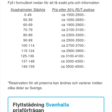
Fyll i formuläret nedan för att få exakt pris och information
Kvadratmeter Städyta
Pris efter 50% RUT-avdrag
0-49
ca 1500-2500:-
50-59
ca 1650-2650:-
60-69
ca 1900-2900:-
70-79
ca 2100-3100:-
80-89
ca 2300-3300:-
90-99
ca 2500-3500:-
100-114
ca 2700-3700:-
115-124
ca 2900-3900:-
125-136
ca 3100-4100:-
137-148
ca 3300-4300:-
149-159
ca 3500-4500:-
*Reservation för att priserna kan ändras och varierar mellan
olika delar av Sverige.
Flyttstädning
Svanhalla
prisförfrågan