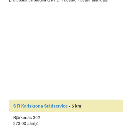
S R Karlskrona Städservice
- 5 km
Björkenäs 302
373 00 Jämjö