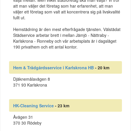
välja mellan. Men vilket städföretag ska man välja? Vi tror
att man väljer det företag som har erfarenhet, att man
väljer ett företag som valt att koncentrera sig på livskvalité
fullt ut.
Hemstädning är den mest efterfrågade tjänsten. Välstädat
Städservice arbetar brett i mellan Jämjö - Nättraby -
Karlskrona - Ronneby och vår arbetsplats är i dagsläget
190 privathem och ett antal kontor.
Hem & Trädgårdsservice i Karlskrona HB
- 20 km
Djäknemålavägen 8
371 93 Karlskrona
HK-Cleaning Service
- 23 km
Åvägen 31
370 30 Rödeby