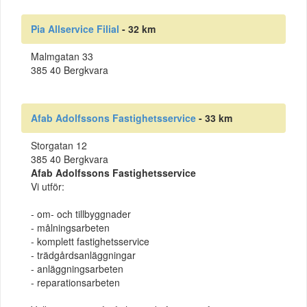
Pia Allservice Filial
- 32 km
Malmgatan 33
385 40 Bergkvara
Afab Adolfssons Fastighetsservice
- 33 km
Storgatan 12
385 40 Bergkvara
Afab Adolfssons Fastighetsservice
Vi utför:
- om- och tillbyggnader
- målningsarbeten
- komplett fastighetsservice
- trädgårdsanläggningar
- anläggningsarbeten
- reparationsarbeten