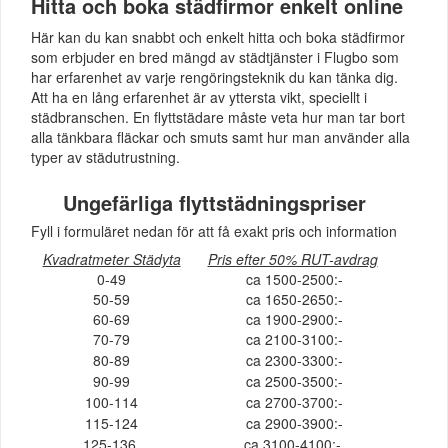
Hitta och boka städfirmor enkelt online
Här kan du kan snabbt och enkelt hitta och boka städfirmor
som erbjuder en bred mängd av städtjänster i Flugbo som
har erfarenhet av varje rengöringsteknik du kan tänka dig.
Att ha en lång erfarenhet är av yttersta vikt, speciellt i
städbranschen. En flyttstädare måste veta hur man tar bort
alla tänkbara fläckar och smuts samt hur man använder alla
typer av städutrustning.
Ungefärliga flyttstädningspriser
Fyll i formuläret nedan för att få exakt pris och information
Kvadratmeter Städyta
Pris efter 50% RUT-avdrag
0-49
ca 1500-2500:-
50-59
ca 1650-2650:-
60-69
ca 1900-2900:-
70-79
ca 2100-3100:-
80-89
ca 2300-3300:-
90-99
ca 2500-3500:-
100-114
ca 2700-3700:-
115-124
ca 2900-3900:-
125-136
ca 3100-4100:-