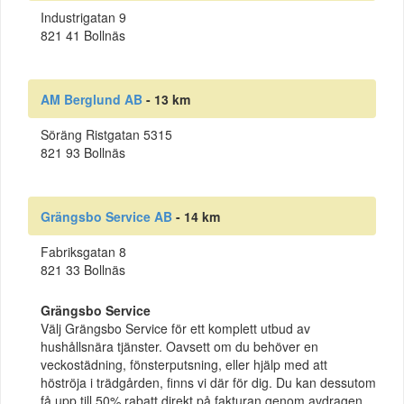
Industrigatan 9
821 41 Bollnäs
AM Berglund AB
- 13 km
Söräng Ristgatan 5315
821 93 Bollnäs
Grängsbo Service AB
- 14 km
Fabriksgatan 8
821 33 Bollnäs
Grängsbo Service
Välj Grängsbo Service för ett komplett utbud av
hushållsnära tjänster. Oavsett om du behöver en
veckostädning, fönsterputsning, eller hjälp med att
höströja i trädgården, finns vi där för dig. Du kan dessutom
få upp till 50% rabatt direkt på fakturan genom avdragen