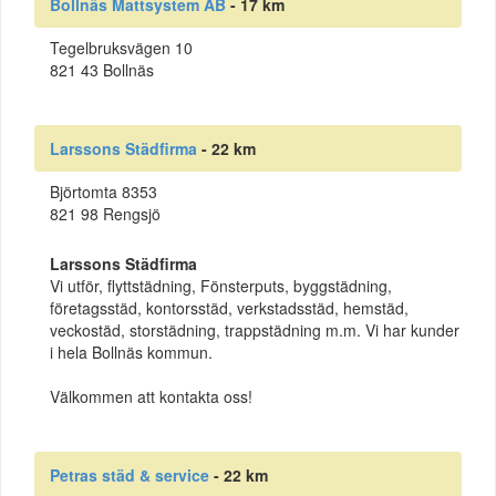
Bollnäs Mattsystem AB
- 17 km
Tegelbruksvägen 10
821 43 Bollnäs
Larssons Städfirma
- 22 km
Björtomta 8353
821 98 Rengsjö
Larssons Städfirma
Vi utför, flyttstädning, Fönsterputs, byggstädning,
företagsstäd, kontorsstäd, verkstadsstäd, hemstäd,
veckostäd, storstädning, trappstädning m.m. Vi har kunder
i hela Bollnäs kommun.
Välkommen att kontakta oss!
Petras städ & service
- 22 km