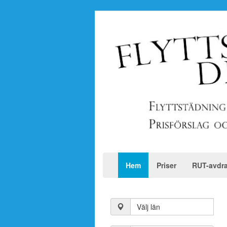
Hem
Priser
RUT-avdr
Välj län