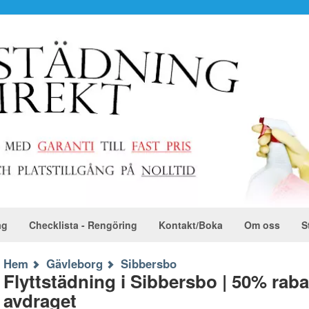
ag
Checklista - Rengöring
Kontakt/Boka
Om oss
S
Hem
Gävleborg
Sibbersbo
Flyttstädning i Sibbersbo | 50% rab
avdraget