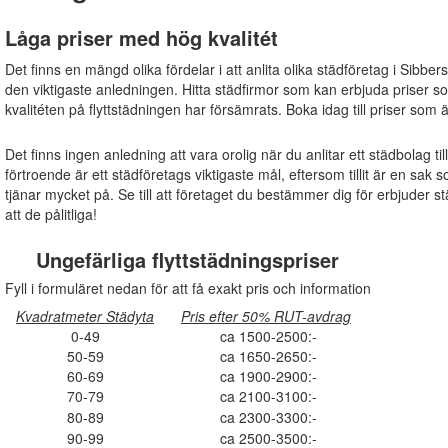
Låga priser med hög kvalitét
Det finns en mängd olika fördelar i att anlita olika städföretag i Sibber
den viktigaste anledningen. Hitta städfirmor som kan erbjuda priser s
kvalitéten på flyttstädningen har försämrats. Boka idag till priser som 
Det finns ingen anledning att vara orolig när du anlitar ett städbolag ti
förtroende är ett städföretags viktigaste mål, eftersom tillit är en s
tjänar mycket på. Se till att företaget du bestämmer dig för erbjuder s
att de pålitliga!
Ungefärliga flyttstädningspriser
Fyll i formuläret nedan för att få exakt pris och information
Kvadratmeter Städyta
Pris efter 50% RUT-avdrag
0-49
ca 1500-2500:-
50-59
ca 1650-2650:-
60-69
ca 1900-2900:-
70-79
ca 2100-3100:-
80-89
ca 2300-3300:-
90-99
ca 2500-3500:-