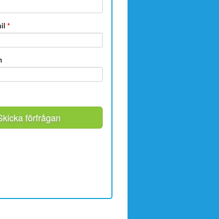
ail
*
m
Skicka förfrågan