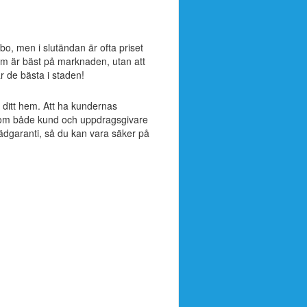
sbo, men i slutändan är ofta priset
om är bäst på marknaden, utan att
är de bästa i staden!
ll ditt hem. Att ha kundernas
ak som både kund och uppdragsgivare
tädgaranti, så du kan vara säker på