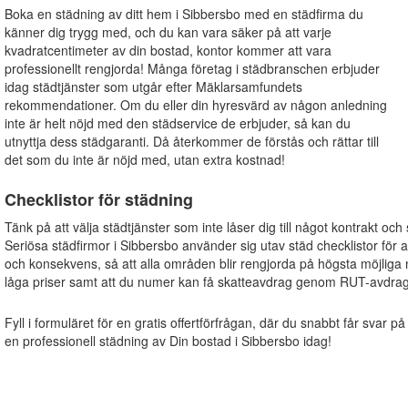
Boka en städning av ditt hem i Sibbersbo med en städfirma du
känner dig trygg med, och du kan vara säker på att varje
kvadratcentimeter av din bostad, kontor kommer att vara
professionellt rengjorda! Många företag i städbranschen erbjuder
idag städtjänster som utgår efter Mäklarsamfundets
rekommendationer. Om du eller din hyresvärd av någon anledning
inte är helt nöjd med den städservice de erbjuder, så kan du
utnyttja dess städgaranti. Då återkommer de förstås och rättar till
det som du inte är nöjd med, utan extra kostnad!
Checklistor för städning
Tänk på att välja städtjänster som inte låser dig till något kontrakt och
Seriösa städfirmor i Sibbersbo använder sig utav städ checklistor för all
och konsekvens, så att alla områden blir rengjorda på högsta möjliga 
låga priser samt att du numer kan få skatteavdrag genom RUT-avdrag
Fyll i formuläret för en gratis offertförfrågan, där du snabbt får svar på
en professionell städning av Din bostad i Sibbersbo idag!