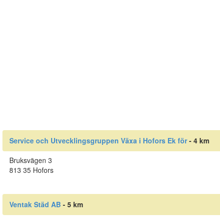
Service och Utvecklingsgruppen Växa i Hofors Ek för
- 4 km
Bruksvägen 3
813 35 Hofors
Ventak Städ AB
- 5 km