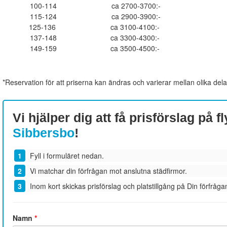
100-114
ca 2700-3700:-
115-124
ca 2900-3900:-
125-136
ca 3100-4100:-
137-148
ca 3300-4300:-
149-159
ca 3500-4500:-
*Reservation för att priserna kan ändras och varierar mellan olika dela
Vi hjälper dig att få prisförslag på fl
Sibbersbo
!
Fyll i formuläret nedan.
Vi matchar din förfrågan mot anslutna städfirmor.
Inom kort skickas prisförslag och platstillgång på Din förfrågan
Namn
*