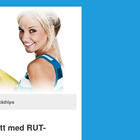
tädtips
att med RUT-