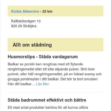
Kickis Allservice
- 25 km
Kallbäcksvägen 10
820 29 Stråtjära
Allt om städning
Husmorstips - Städa vardagsrum
Badkar av porslin kan rengöras med ett flytande
rengöringsmedel eller ett icke slipande pulver. Strö över
pulvret, eller häll rengöringsmedlet, på en fuktad svamp och
gnugga porslinsytan i ditt badkar. Det bör ta bort smutsen
från ditt badkar....
Läs Mer
Städa badrummet effektivt och bättre
Ett visst antal produkter behövs för att kunna utföra