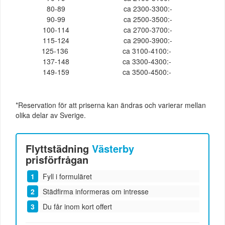
80-89
ca 2300-3300:-
90-99
ca 2500-3500:-
100-114
ca 2700-3700:-
115-124
ca 2900-3900:-
125-136
ca 3100-4100:-
137-148
ca 3300-4300:-
149-159
ca 3500-4500:-
*Reservation för att priserna kan ändras och varierar mellan
olika delar av Sverige.
Flyttstädning
Västerby
prisförfrågan
Fyll i formuläret
Städfirma informeras om intresse
Du får inom kort offert