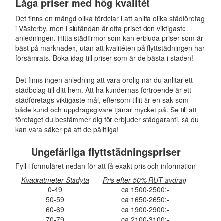
Låga priser med hög kvalitét
Det finns en mängd olika fördelar i att anlita olika städföretag
i Västerby, men i slutändan är ofta priset den viktigaste
anledningen. Hitta städfirmor som kan erbjuda priser som är
bäst på marknaden, utan att kvalitéten på flyttstädningen har
försämrats. Boka idag till priser som är de bästa i staden!
Det finns ingen anledning att vara orolig när du anlitar ett
städbolag till ditt hem. Att ha kundernas förtroende är ett
städföretags viktigaste mål, eftersom tillit är en sak som
både kund och uppdragsgivare tjänar mycket på. Se till att
företaget du bestämmer dig för erbjuder städgaranti, så du
kan vara säker på att de pålitliga!
Ungefärliga flyttstädningspriser
Fyll i formuläret nedan för att få exakt pris och information
Kvadratmeter Städyta
Pris efter 50% RUT-avdrag
0-49
ca 1500-2500:-
50-59
ca 1650-2650:-
60-69
ca 1900-2900:-
70-79
ca 2100-3100:-