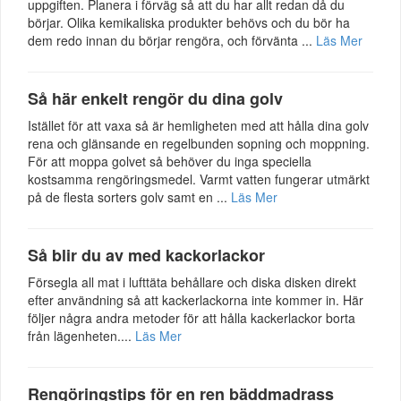
uppgiften. Planera i förväg så att du har allt redan då du
börjar. Olika kemikaliska produkter behövs och du bör ha
dem redo innan du börjar rengöra, och förvänta ...
Läs Mer
Så här enkelt rengör du dina golv
Istället för att vaxa så är hemligheten med att hålla dina golv
rena och glänsande en regelbunden sopning och moppning.
För att moppa golvet så behöver du inga speciella
kostsamma rengöringsmedel. Varmt vatten fungerar utmärkt
på de flesta sorters golv samt en ...
Läs Mer
Så blir du av med kackorlackor
Försegla all mat i lufttäta behållare och diska disken direkt
efter användning så att kackerlackorna inte kommer in. Här
följer några andra metoder för att hålla kackerlackor borta
från lägenheten....
Läs Mer
Rengöringstips för en ren bäddmadrass