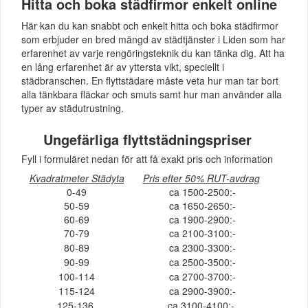
Hitta och boka städfirmor enkelt online
Här kan du kan snabbt och enkelt hitta och boka städfirmor
som erbjuder en bred mängd av städtjänster i Liden som har
erfarenhet av varje rengöringsteknik du kan tänka dig. Att ha
en lång erfarenhet är av yttersta vikt, speciellt i
städbranschen. En flyttstädare måste veta hur man tar bort
alla tänkbara fläckar och smuts samt hur man använder alla
typer av städutrustning.
Ungefärliga flyttstädningspriser
Fyll i formuläret nedan för att få exakt pris och information
Kvadratmeter Städyta
Pris efter 50% RUT-avdrag
0-49
ca 1500-2500:-
50-59
ca 1650-2650:-
60-69
ca 1900-2900:-
70-79
ca 2100-3100:-
80-89
ca 2300-3300:-
90-99
ca 2500-3500:-
100-114
ca 2700-3700:-
115-124
ca 2900-3900:-
125-136
ca 3100-4100:-