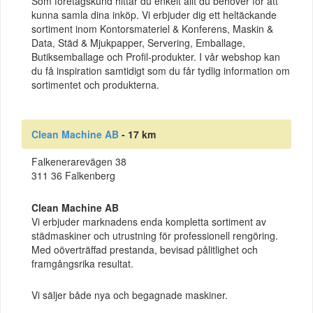
Som företagskund hittar du enkelt allt du behöver för att
kunna samla dina inköp. Vi erbjuder dig ett heltäckande
sortiment inom Kontorsmateriel & Konferens, Maskin &
Data, Städ & Mjukpapper, Servering, Emballage,
Butiksemballage och Profil-produkter. I vår webshop kan
du få inspiration samtidigt som du får tydlig information om
sortimentet och produkterna.
Clean Machine AB
- 17 km
Falkenerarevägen 38
311 36 Falkenberg
Clean Machine AB
Vi erbjuder marknadens enda kompletta sortiment av
städmaskiner och utrustning för professionell rengöring.
Med oöverträffad prestanda, bevisad pålitlighet och
framgångsrika resultat.
Vi säljer både nya och begagnade maskiner.