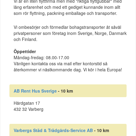
Vi är en liten flyttfirma men med "riktiga flyttgubbar" med
lång erfarenhet och med ett gediget kunnande inom allt
som rör flyttning, packning emballage och transporter.
Vi ombesörjer och förmedlar bohagstransporter åt såväl
privatpersoner som företag inom Sverige, Norge, Danmark
och Finland.
Öppettider
Måndag-fredag: 08.00-17.00
Vänligen kontakta oss via mail efter kontorstid så
återkommer vi nästkommande dag. Vi kör i hela Europa!
AB Rent Hus Sverige
- 10 km
Härdgatan 17
432 32 Varberg
Varbergs Städ & Trädgårds-Service AB
- 10 km