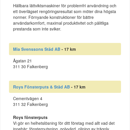
Hållbara lättviktsmaskiner för problemfri användning och
ett överlägset rengöringsresultat som möter dina högsta
normer. Förnyande konstruktioner för bättre
användarkomfort, maximal produktivitet och pålitliga
prestanda som inte sviker.
Mia Svenssons Städ AB
- 17 km
Ågatan 21
311 30 Falkenberg
Roys Fönsterputs & Städ AB
- 17 km
Cementvägen 4
311 32 Falkenberg
Roys fönsterputs
Vi gör en helhetslösning för ditt företag med allt vad det
innebär; fönsterputsning, golvvård, oljning av trägolv,