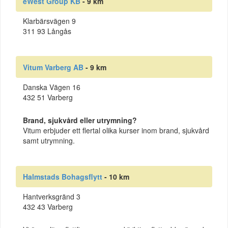
eWest Group KB
- 9 km
Klarbärsvägen 9
311 93 Långås
Vitum Varberg AB
- 9 km
Danska Vägen 16
432 51 Varberg
Brand, sjukvård eller utrymning?
Vitum erbjuder ett flertal olika kurser inom brand, sjukvård
samt utrymning.
Halmstads Bohagsflytt
- 10 km
Hantverksgränd 3
432 43 Varberg