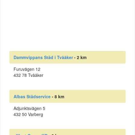
Dammvippans Städ i Tvååker
- 2 km
Furuvägen 12
432 78 Tvååker
Albas Städservice
- 8 km
Adjunktsvägen 5
432 50 Varberg