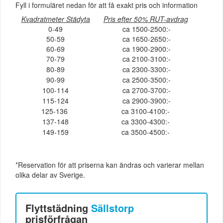
Fyll i formuläret nedan för att få exakt pris och information
Kvadratmeter Städyta
Pris efter 50% RUT-avdrag
0-49
ca 1500-2500:-
50-59
ca 1650-2650:-
60-69
ca 1900-2900:-
70-79
ca 2100-3100:-
80-89
ca 2300-3300:-
90-99
ca 2500-3500:-
100-114
ca 2700-3700:-
115-124
ca 2900-3900:-
125-136
ca 3100-4100:-
137-148
ca 3300-4300:-
149-159
ca 3500-4500:-
*Reservation för att priserna kan ändras och varierar mellan
olika delar av Sverige.
Flyttstädning
Sällstorp
prisförfrågan