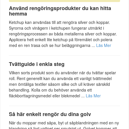
Använd rengöringsprodukter du kan hitta
hemma
Ketchup kan användas till att rengöra silver och koppar.
Syrorna och vinägern i ketchupen fungerar utmärkt i
rengöringsprocessen av båda metallerna silver och koppar.
Applicera helt enkelt lite ketchup på föremålet och polera
med en ren trasa och se hur beläggningarna ...
Läs Mer
Tvättguide i enkla steg
Vilken sorts produkt som du använder när du tvättar spelar
roll. Rent generellt kan du använda ett vanligt tvättmedel
men ömtåliga textiler såsom silke och ull kräver särskild
behandling. Kolla om du behöver använda ett
fläckborttagningsmedel eller blekmedel ...
Läs Mer
Så här enkelt rengör du dina golv
När du moppar med såpa, byt ut såpblandningen med en ny
blandning så fort vattnet ser smutsigt ut. Golvet kommer att