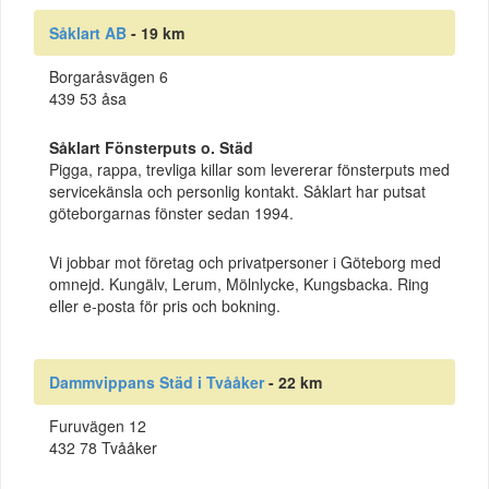
Såklart AB
- 19 km
Borgaråsvägen 6
439 53 åsa
Såklart Fönsterputs o. Städ
Pigga, rappa, trevliga killar som levererar fönsterputs med
servicekänsla och personlig kontakt. Såklart har putsat
göteborgarnas fönster sedan 1994.
Vi jobbar mot företag och privatpersoner i Göteborg med
omnejd. Kungälv, Lerum, Mölnlycke, Kungsbacka. Ring
eller e-posta för pris och bokning.
Dammvippans Städ i Tvååker
- 22 km
Furuvägen 12
432 78 Tvååker