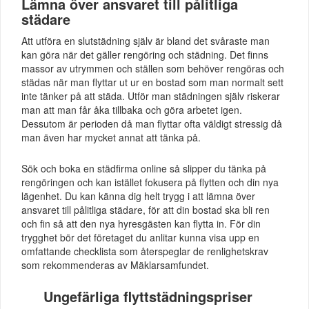
Lämna över ansvaret till pålitliga
städare
Att utföra en slutstädning själv är bland det svåraste man
kan göra när det gäller rengöring och städning. Det finns
massor av utrymmen och ställen som behöver rengöras och
städas när man flyttar ut ur en bostad som man normalt sett
inte tänker på att städa. Utför man städningen själv riskerar
man att man får åka tillbaka och göra arbetet igen.
Dessutom är perioden då man flyttar ofta väldigt stressig då
man även har mycket annat att tänka på.
Sök och boka en städfirma online så slipper du tänka på
rengöringen och kan istället fokusera på flytten och din nya
lägenhet. Du kan känna dig helt trygg i att lämna över
ansvaret till pålitliga städare, för att din bostad ska bli ren
och fin så att den nya hyresgästen kan flytta in. För din
trygghet bör det företaget du anlitar kunna visa upp en
omfattande checklista som återspeglar de renlighetskrav
som rekommenderas av Mäklarsamfundet.
Ungefärliga flyttstädningspriser