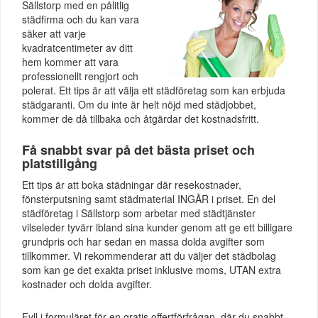
Sällstorp med en pålitlig
städfirma och du kan vara
säker att varje
kvadratcentimeter av ditt
hem kommer att vara
professionellt rengjort och
polerat. Ett tips är att välja ett städföretag som kan erbjuda
städgaranti. Om du inte är helt nöjd med städjobbet,
kommer de då tillbaka och åtgärdar det kostnadsfritt.
Få snabbt svar på det bästa priset och
platstillgång
Ett tips är att boka städningar där resekostnader,
fönsterputsning samt städmaterial INGÅR i priset. En del
städföretag i Sällstorp som arbetar med städtjänster
vilseleder tyvärr ibland sina kunder genom att ge ett billigare
grundpris och har sedan en massa dolda avgifter som
tillkommer. Vi rekommenderar att du väljer det städbolag
som kan ge det exakta priset inklusive moms, UTAN extra
kostnader och dolda avgifter.
Fyll i formuläret för en gratis offertförfrågan, där du snabbt