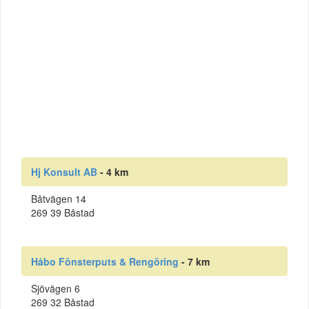
Hj Konsult AB
- 4 km
Båtvägen 14
269 39 Båstad
Håbo Fönsterputs & Rengöring
- 7 km
Sjövägen 6
269 32 Båstad