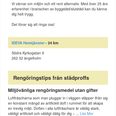
Vi värnar om miljön och ett rent alternativ. Med över 25 års
erfarenhet i branschen av byggstäd/slutstäd kan du känna
dig helt trygg.
Det lönar sig att ringa oss!
IDEVA Hemtjänster
- 24 km
Södra Kyrkogatan 9
262 32 ängelholm
Rengöringstips från städproffs
Miljövänliga rengöringsmedel utan gifter
Luftfräscharna som man pluggar in i väggen släpper ifrån sig
en konstant mängd av artificiell doft i rummet för att skapa
en trevlig miljö. Doften i alla luftfräschare är väldig stark,
väldigt artificiell och väldigt dålig för dig – ...
Läs Mer