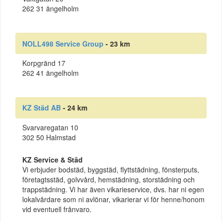
262 31 ängelholm
NOLL498 Service Group
- 23 km
Korpgränd 17
262 41 ängelholm
KZ Städ AB
- 24 km
Svarvaregatan 10
302 50 Halmstad
KZ Service & Städ
Vi erbjuder bodstäd, byggstäd, flyttstädning, fönsterputs,
företagtsstäd, golvvård, hemstädning, storstädning och
trappstädning. Vi har även vikarieservice, dvs. har ni egen
lokalvårdare som ni avlönar, vikarierar vi för henne/honom
vid eventuell frånvaro.