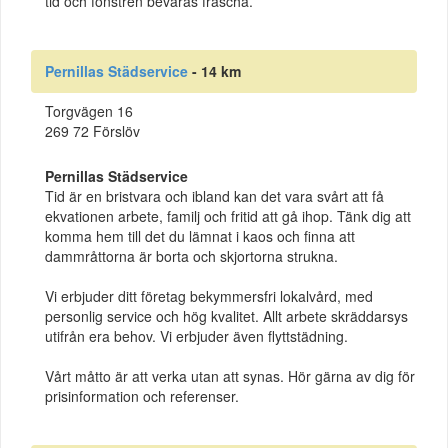
tid och fönstren bevaras fräscha.
Pernillas Städservice
- 14 km
Torgvägen 16
269 72 Förslöv
Pernillas Städservice
Tid är en bristvara och ibland kan det vara svårt att få
ekvationen arbete, familj och fritid att gå ihop. Tänk dig att
komma hem till det du lämnat i kaos och finna att
dammråttorna är borta och skjortorna strukna.
Vi erbjuder ditt företag bekymmersfri lokalvård, med
personlig service och hög kvalitet. Allt arbete skräddarsys
utifrån era behov. Vi erbjuder även flyttstädning.
Vårt måtto är att verka utan att synas. Hör gärna av dig för
prisinformation och referenser.