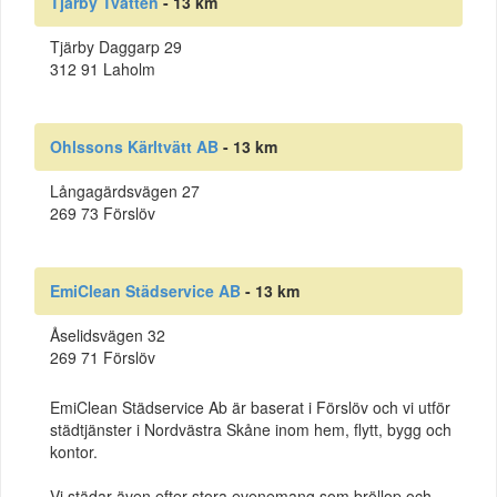
Tjärby Tvätten
- 13 km
Tjärby Daggarp 29
312 91 Laholm
Ohlssons Kärltvätt AB
- 13 km
Långagärdsvägen 27
269 73 Förslöv
EmiClean Städservice AB
- 13 km
Åselidsvägen 32
269 71 Förslöv
EmiClean Städservice Ab är baserat i Förslöv och vi utför
städtjänster i Nordvästra Skåne inom hem, flytt, bygg och
kontor.
Vi städar även efter stora evenemang som bröllop och