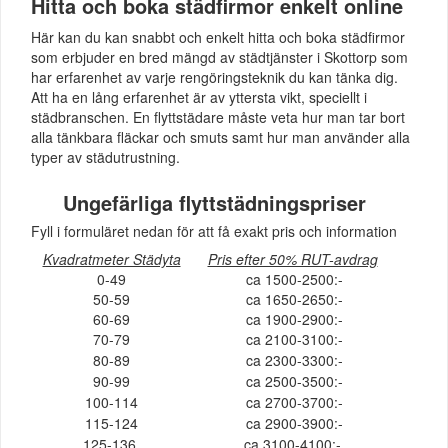
Hitta och boka städfirmor enkelt online
Här kan du kan snabbt och enkelt hitta och boka städfirmor
som erbjuder en bred mängd av städtjänster i Skottorp som
har erfarenhet av varje rengöringsteknik du kan tänka dig.
Att ha en lång erfarenhet är av yttersta vikt, speciellt i
städbranschen. En flyttstädare måste veta hur man tar bort
alla tänkbara fläckar och smuts samt hur man använder alla
typer av städutrustning.
Ungefärliga flyttstädningspriser
Fyll i formuläret nedan för att få exakt pris och information
Kvadratmeter Städyta
Pris efter 50% RUT-avdrag
0-49
ca 1500-2500:-
50-59
ca 1650-2650:-
60-69
ca 1900-2900:-
70-79
ca 2100-3100:-
80-89
ca 2300-3300:-
90-99
ca 2500-3500:-
100-114
ca 2700-3700:-
115-124
ca 2900-3900:-
125-136
ca 3100-4100:-