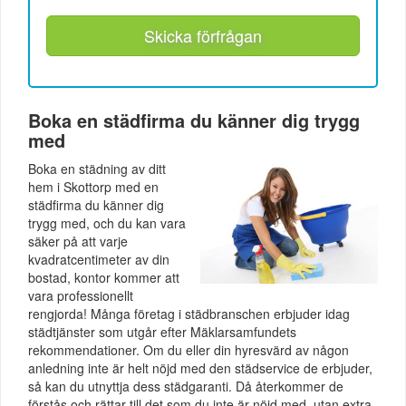
Skicka förfrågan
Boka en städfirma du känner dig trygg
med
Boka en städning av ditt
hem i Skottorp med en
städfirma du känner dig
trygg med, och du kan vara
säker på att varje
kvadratcentimeter av din
bostad, kontor kommer att
vara professionellt
rengjorda! Många företag i städbranschen erbjuder idag
städtjänster som utgår efter Mäklarsamfundets
rekommendationer. Om du eller din hyresvärd av någon
anledning inte är helt nöjd med den städservice de erbjuder,
så kan du utnyttja dess städgaranti. Då återkommer de
förstås och rättar till det som du inte är nöjd med, utan extra