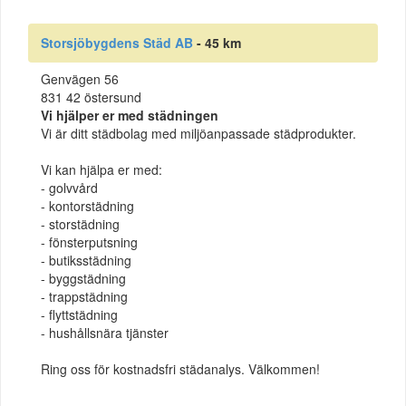
Storsjöbygdens Städ AB
- 45 km
Genvägen 56
831 42 östersund
Vi hjälper er med städningen
Vi är ditt städbolag med miljöanpassade städprodukter.
Vi kan hjälpa er med:
- golvvård
- kontorstädning
- storstädning
- fönsterputsning
- butiksstädning
- byggstädning
- trappstädning
- flyttstädning
- hushållsnära tjänster
Ring oss för kostnadsfri städanalys. Välkommen!