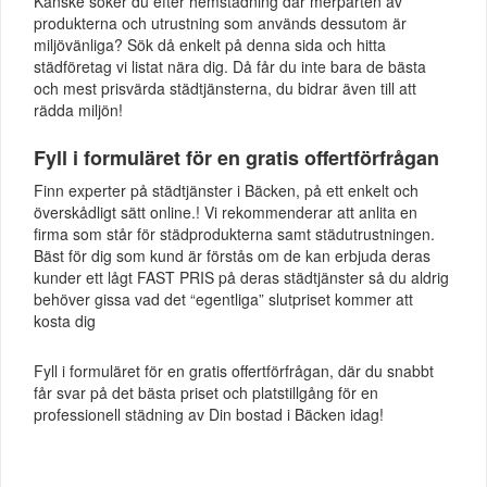
Kanske söker du efter hemstädning där merparten av
produkterna och utrustning som används dessutom är
miljövänliga? Sök då enkelt på denna sida och hitta
städföretag vi listat nära dig. Då får du inte bara de bästa
och mest prisvärda städtjänsterna, du bidrar även till att
rädda miljön!
Fyll i formuläret för en gratis offertförfrågan
Finn experter på städtjänster i Bäcken, på ett enkelt och
överskådligt sätt online.! Vi rekommenderar att anlita en
firma som står för städprodukterna samt städutrustningen.
Bäst för dig som kund är förstås om de kan erbjuda deras
kunder ett lågt FAST PRIS på deras städtjänster så du aldrig
behöver gissa vad det “egentliga” slutpriset kommer att
kosta dig
Fyll i formuläret för en gratis offertförfrågan, där du snabbt
får svar på det bästa priset och platstillgång för en
professionell städning av Din bostad i Bäcken idag!