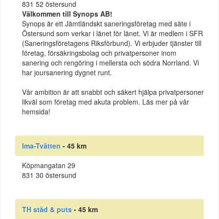
831 52 östersund
Välkommen till Synops AB!
Synops är ett Jämtländskt saneringsföretag med säte i
Östersund som verkar i länet för länet. Vi är medlem i SFR
(Saneringsföretagens Riksförbund). Vi erbjuder tjänster till
företag, försäkringsbolag och privatpersoner inom
sanering och rengöring i mellersta och södra Norrland. Vi
har joursanering dygnet runt.
Vår ambition är att snabbt och säkert hjälpa privatpersoner
likväl som företag med akuta problem. Läs mer på vår
hemsida!
Ima-Tvätten
- 45 km
Köpmangatan 29
831 30 östersund
TH städ & puts
- 45 km