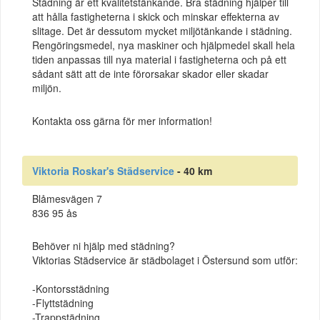
Städning är ett kvalitetstänkande. Bra städning hjälper till
att hålla fastigheterna i skick och minskar effekterna av
slitage. Det är dessutom mycket miljötänkande i städning.
Rengöringsmedel, nya maskiner och hjälpmedel skall hela
tiden anpassas till nya material i fastigheterna och på ett
sådant sätt att de inte förorsakar skador eller skadar
miljön.
Kontakta oss gärna för mer information!
Viktoria Roskar's Städservice
- 40 km
Blåmesvägen 7
836 95 ås
Behöver ni hjälp med städning?
Viktorias Städservice är städbolaget i Östersund som utför:
-Kontorsstädning
-Flyttstädning
-Trappstädning