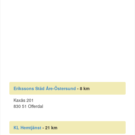
Erikssons Städ Åre-Östersund
- 8 km
Kaxås 201
830 51 Offerdal
KL Hemtjänst
- 21 km