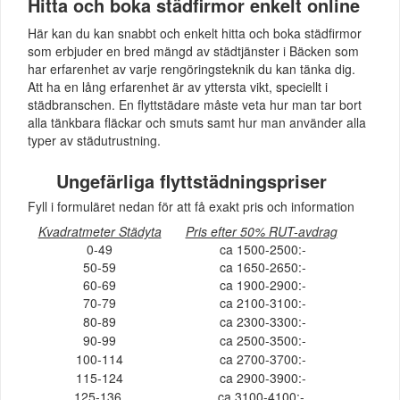
Hitta och boka städfirmor enkelt online
Här kan du kan snabbt och enkelt hitta och boka städfirmor
som erbjuder en bred mängd av städtjänster i Bäcken som
har erfarenhet av varje rengöringsteknik du kan tänka dig.
Att ha en lång erfarenhet är av yttersta vikt, speciellt i
städbranschen. En flyttstädare måste veta hur man tar bort
alla tänkbara fläckar och smuts samt hur man använder alla
typer av städutrustning.
Ungefärliga flyttstädningspriser
Fyll i formuläret nedan för att få exakt pris och information
Kvadratmeter Städyta
Pris efter 50% RUT-avdrag
0-49
ca 1500-2500:-
50-59
ca 1650-2650:-
60-69
ca 1900-2900:-
70-79
ca 2100-3100:-
80-89
ca 2300-3300:-
90-99
ca 2500-3500:-
100-114
ca 2700-3700:-
115-124
ca 2900-3900:-
125-136
ca 3100-4100:-