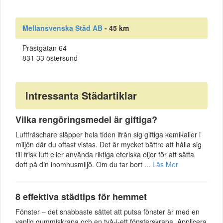
Mellansvenska Städ AB
- 45 km
Prästgatan 64
831 33 östersund
Intressanta Städartiklar
Vilka rengöringsmedel är giftiga?
Luftfräschare släpper hela tiden ifrån sig giftiga kemikalier i
miljön där du oftast vistas. Det är mycket bättre att hålla sig
till frisk luft eller använda riktiga eteriska oljor för att sätta
doft på din inomhusmiljö. Om du tar bort ...
Läs Mer
8 effektiva städtips för hemmet
Fönster – det snabbaste sättet att putsa fönster är med en
vanlig gummiskrapa och en två-i-ett fönsterskrapa. Applicera