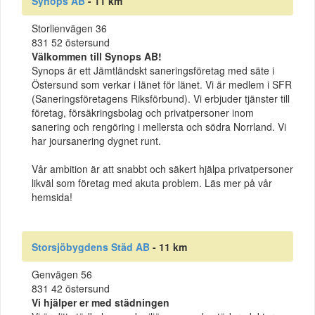
Synops AB
- 11 km
Storlienvägen 36
831 52 östersund
Välkommen till Synops AB!
Synops är ett Jämtländskt saneringsföretag med säte i
Östersund som verkar i länet för länet. Vi är medlem i SFR
(Saneringsföretagens Riksförbund). Vi erbjuder tjänster till
företag, försäkringsbolag och privatpersoner inom
sanering och rengöring i mellersta och södra Norrland. Vi
har joursanering dygnet runt.
Vår ambition är att snabbt och säkert hjälpa privatpersoner
likväl som företag med akuta problem. Läs mer på vår
hemsida!
Storsjöbygdens Städ AB
- 11 km
Genvägen 56
831 42 östersund
Vi hjälper er med städningen