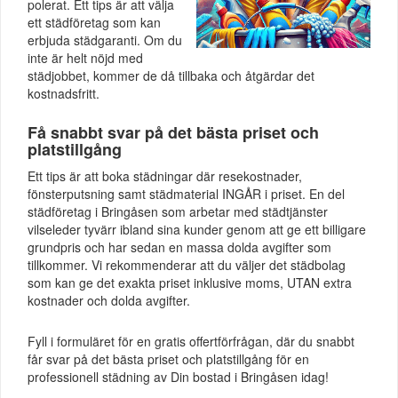
polerat. Ett tips är att välja
ett städföretag som kan
erbjuda städgaranti. Om du
inte är helt nöjd med
städjobbet, kommer de då tillbaka och åtgärdar det
kostnadsfritt.
Få snabbt svar på det bästa priset och
platstillgång
Ett tips är att boka städningar där resekostnader,
fönsterputsning samt städmaterial INGÅR i priset. En del
städföretag i Bringåsen som arbetar med städtjänster
vilseleder tyvärr ibland sina kunder genom att ge ett billigare
grundpris och har sedan en massa dolda avgifter som
tillkommer. Vi rekommenderar att du väljer det städbolag
som kan ge det exakta priset inklusive moms, UTAN extra
kostnader och dolda avgifter.
Fyll i formuläret för en gratis offertförfrågan, där du snabbt
får svar på det bästa priset och platstillgång för en
professionell städning av Din bostad i Bringåsen idag!