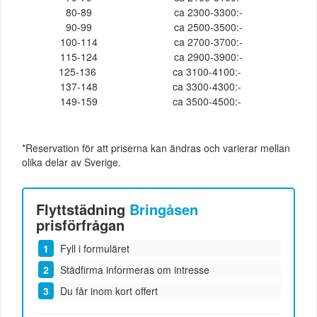
80-89
ca 2300-3300:-
90-99
ca 2500-3500:-
100-114
ca 2700-3700:-
115-124
ca 2900-3900:-
125-136
ca 3100-4100:-
137-148
ca 3300-4300:-
149-159
ca 3500-4500:-
*Reservation för att priserna kan ändras och varierar mellan
olika delar av Sverige.
Flyttstädning
Bringåsen
prisförfrågan
Fyll i formuläret
Städfirma informeras om intresse
Du får inom kort offert