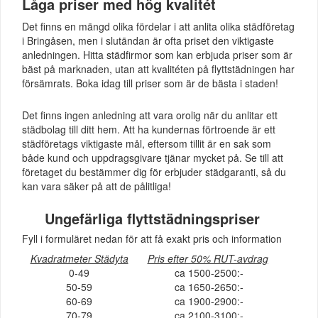
Låga priser med hög kvalitét
Det finns en mängd olika fördelar i att anlita olika städföretag
i Bringåsen, men i slutändan är ofta priset den viktigaste
anledningen. Hitta städfirmor som kan erbjuda priser som är
bäst på marknaden, utan att kvalitéten på flyttstädningen har
försämrats. Boka idag till priser som är de bästa i staden!
Det finns ingen anledning att vara orolig när du anlitar ett
städbolag till ditt hem. Att ha kundernas förtroende är ett
städföretags viktigaste mål, eftersom tillit är en sak som
både kund och uppdragsgivare tjänar mycket på. Se till att
företaget du bestämmer dig för erbjuder städgaranti, så du
kan vara säker på att de pålitliga!
Ungefärliga flyttstädningspriser
Fyll i formuläret nedan för att få exakt pris och information
Kvadratmeter Städyta
Pris efter 50% RUT-avdrag
0-49
ca 1500-2500:-
50-59
ca 1650-2650:-
60-69
ca 1900-2900:-
70-79
ca 2100-3100:-