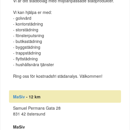
Vi är ditt städbolag med miljöanpassade städprodukter.
Vi kan hjälpa er med:
- golvvård
- kontorstädning
- storstädning
- fönsterputsning
- butiksstädning
- byggstädning
- trappstädning
- flyttstädning
- hushållsnära tjänster
Ring oss för kostnadsfri städanalys. Välkommen!
MaSiv
- 12 km
Samuel Permans Gata 28
831 42 östersund
MaSiv