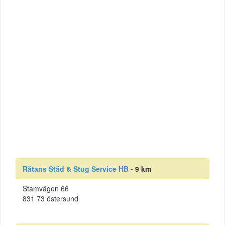
Rätans Städ & Stug Service HB
- 9 km
Stamvägen 66
831 73 östersund