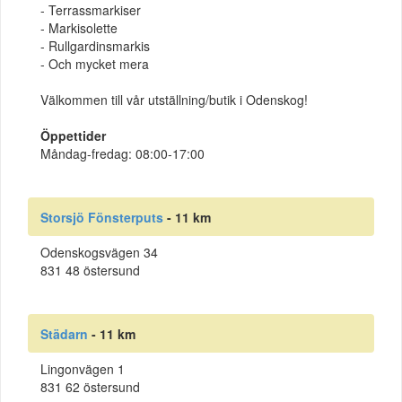
- Terrassmarkiser
- Markisolette
- Rullgardinsmarkis
- Och mycket mera
Välkommen till vår utställning/butik i Odenskog!
Öppettider
Måndag-fredag: 08:00-17:00
Storsjö Fönsterputs
- 11 km
Odenskogsvägen 34
831 48 östersund
Städarn
- 11 km
Lingonvägen 1
831 62 östersund