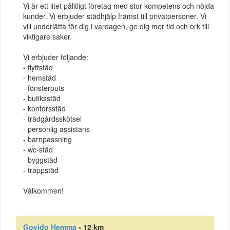
Vi är ett litet pålitligt företag med stor kompetens och nöjda
kunder. Vi erbjuder städhjälp främst till privatpersoner. Vi
vill underlätta för dig i vardagen, ge dig mer tid och ork till
viktigare saker.
Vi erbjuder följande:
- flyttstäd
- hemstäd
- fönsterputs
- butiksstäd
- kontorsstäd
- trädgårdsskötsel
- personlig assistans
- barnpassning
- wc-städ
- byggstäd
- trappstäd
Välkommen!
Govido Hemma
- 12 km