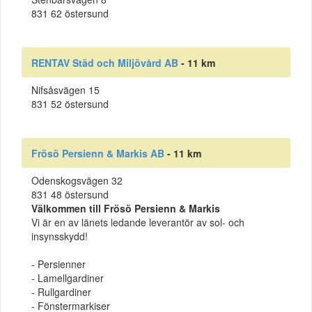
831 62 östersund
RENTAV Städ och Miljövård AB
- 11 km
Nifsåsvägen 15
831 52 östersund
Frösö Persienn & Markis AB
- 11 km
Odenskogsvägen 32
831 48 östersund
Välkommen till Frösö Persienn & Markis
Vi är en av länets ledande leverantör av sol- och
insynsskydd!
- Persienner
- Lamellgardiner
- Rullgardiner
- Fönstermarkiser