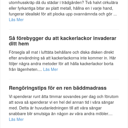
utomhusskräp då du städar i trädgården? Två halvt cirkulära
eller fyrkantiga bitar av platt metall, hållna en i varje hand,
fungerar idealiskt för att plocka upp ovannämnda och gör ...
Läs Mer
Så förebygger du att kackerlackor invaderar
ditt hem
Försegla all mat i lufttäta behållare och diska disken direkt
efter användning så att kackerlackorna inte kommer in. Här
följer några andra metoder för att hålla kackerlackor borta
från lägenheten....
Läs Mer
Rengöringstips för en ren bäddmadrass
Vi spenderar runt åtta timmar sovandes per dag och förutom
att sova så spenderar vi en hel del annan tid i våra sängar
med. Detta är huvudanledningen till att våra sängar
snabbare blir smutsiga än någon av våra andra möbler....
Läs Mer