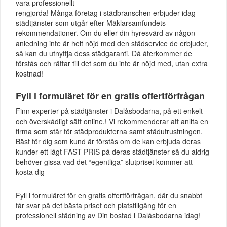
vara professionellt
rengjorda! Många företag i städbranschen erbjuder idag
städtjänster som utgår efter Mäklarsamfundets
rekommendationer. Om du eller din hyresvärd av någon
anledning inte är helt nöjd med den städservice de erbjuder,
så kan du utnyttja dess städgaranti. Då återkommer de
förstås och rättar till det som du inte är nöjd med, utan extra
kostnad!
Fyll i formuläret för en gratis offertförfrågan
Finn experter på städtjänster i Dalåsbodarna, på ett enkelt
och överskådligt sätt online.! Vi rekommenderar att anlita en
firma som står för städprodukterna samt städutrustningen.
Bäst för dig som kund är förstås om de kan erbjuda deras
kunder ett lågt FAST PRIS på deras städtjänster så du aldrig
behöver gissa vad det “egentliga” slutpriset kommer att
kosta dig
Fyll i formuläret för en gratis offertförfrågan, där du snabbt
får svar på det bästa priset och platstillgång för en
professionell städning av Din bostad i Dalåsbodarna idag!