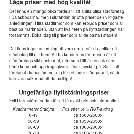
Låga priser med hög kvalitét
Det finns en mängd olika fördelar i att anlita olika städföretag
i Dalåsbodarna, men i slutändan är ofta priset den viktigaste
anledningen. Hitta städfirmor som kan erbjuda priser som är
bäst på marknaden, utan att kvalitéten på flyttstädningen har
försämrats. Boka idag till priser som är de bästa i staden!
Det finns ingen anledning att vara orolig när du anlitar ett
städbolag till ditt hem. Att ha kundernas förtroende är ett
städföretags viktigaste mål, eftersom tillit är en sak som
både kund och uppdragsgivare tjänar mycket på. Se till att
företaget du bestämmer dig för erbjuder städgaranti, så du
kan vara säker på att de pålitliga!
Ungefärliga flyttstädningspriser
Fyll i formuläret nedan för att få exakt pris och information
Kvadratmeter Städyta
Pris efter 50% RUT-avdrag
0-49
ca 1500-2500:-
50-59
ca 1650-2650:-
60-69
ca 1900-2900:-
70-79
ca 2100-3100:-