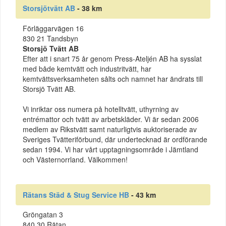
Storsjötvätt AB
- 38 km
Förläggarvägen 16
830 21 Tandsbyn
Storsjö Tvätt AB
Efter att i snart 75 år genom Press-Ateljén AB ha sysslat
med både kemtvätt och industritvätt, har
kemtvättsverksamheten sålts och namnet har ändrats till
Storsjö Tvätt AB.
Vi inriktar oss numera på hotelltvätt, uthyrning av
entrémattor och tvätt av arbetskläder. Vi är sedan 2006
medlem av Rikstvätt samt naturligtvis auktoriserade av
Sveriges Tvätteriförbund, där undertecknad är ordförande
sedan 1994. Vi har vårt upptagningsområde i Jämtland
och Västernorrland. Välkommen!
Rätans Städ & Stug Service HB
- 43 km
Gröngatan 3
840 30 Rätan