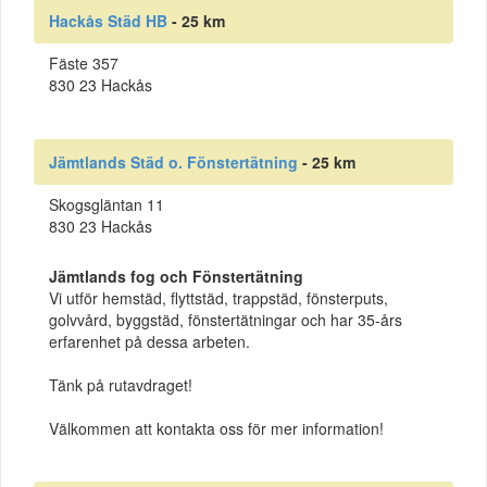
Hackås Städ HB
- 25 km
Fäste 357
830 23 Hackås
Jämtlands Städ o. Fönstertätning
- 25 km
Skogsgläntan 11
830 23 Hackås
Jämtlands fog och Fönstertätning
Vi utför hemstäd, flyttstäd, trappstäd, fönsterputs,
golvvård, byggstäd, fönstertätningar och har 35-års
erfarenhet på dessa arbeten.
Tänk på rutavdraget!
Välkommen att kontakta oss för mer information!