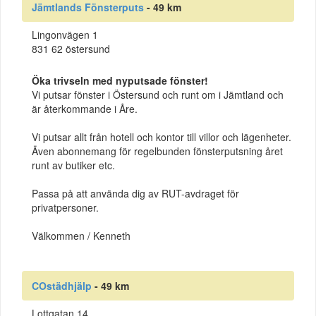
Jämtlands Fönsterputs
- 49 km
Lingonvägen 1
831 62 östersund
Öka trivseln med nyputsade fönster!
Vi putsar fönster i Östersund och runt om i Jämtland och
är återkommande i Åre.
Vi putsar allt från hotell och kontor till villor och lägenheter.
Även abonnemang för regelbunden fönsterputsning året
runt av butiker etc.
Passa på att använda dig av RUT-avdraget för
privatpersoner.
Välkommen / Kenneth
COstädhjälp
- 49 km
Lottgatan 14