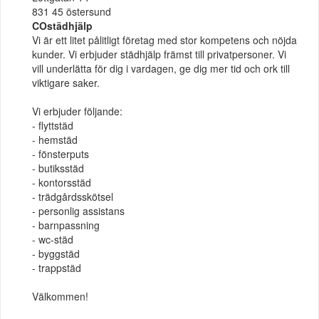
831 45 östersund
COstädhjälp
Vi är ett litet pålitligt företag med stor kompetens och nöjda
kunder. Vi erbjuder städhjälp främst till privatpersoner. Vi
vill underlätta för dig i vardagen, ge dig mer tid och ork till
viktigare saker.
Vi erbjuder följande:
- flyttstäd
- hemstäd
- fönsterputs
- butiksstäd
- kontorsstäd
- trädgårdsskötsel
- personlig assistans
- barnpassning
- wc-städ
- byggstäd
- trappstäd
Välkommen!