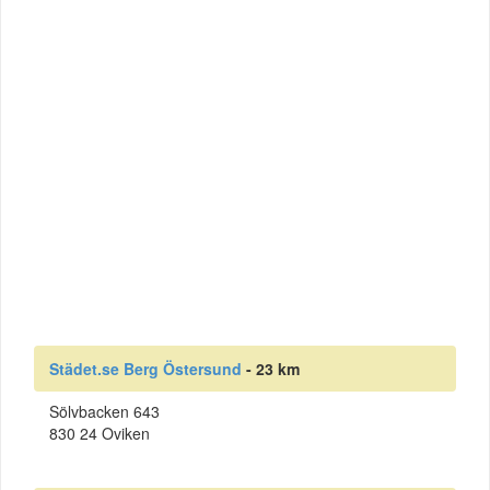
Städet.se Berg Östersund
- 23 km
Sölvbacken 643
830 24 Oviken