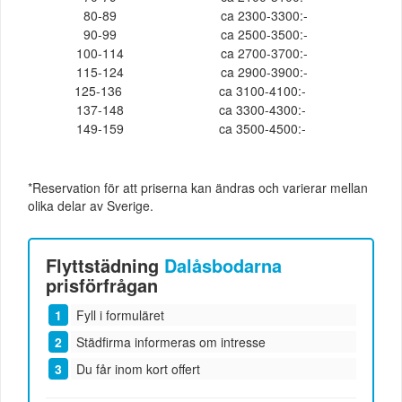
80-89
ca 2300-3300:-
90-99
ca 2500-3500:-
100-114
ca 2700-3700:-
115-124
ca 2900-3900:-
125-136
ca 3100-4100:-
137-148
ca 3300-4300:-
149-159
ca 3500-4500:-
*Reservation för att priserna kan ändras och varierar mellan
olika delar av Sverige.
Flyttstädning
Dalåsbodarna
prisförfrågan
Fyll i formuläret
Städfirma informeras om intresse
Du får inom kort offert