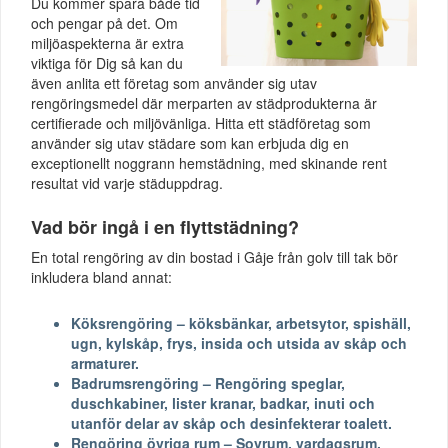
Du kommer spara både tid
och pengar på det. Om
miljöaspekterna är extra
viktiga för Dig så kan du
även anlita ett företag som använder sig utav
rengöringsmedel där merparten av städprodukterna är
certifierade och miljövänliga. Hitta ett städföretag som
använder sig utav städare som kan erbjuda dig en
exceptionellt noggrann hemstädning, med skinande rent
resultat vid varje städuppdrag.
Vad bör ingå i en flyttstädning?
En total rengöring av din bostad i Gåje från golv till tak bör
inkludera bland annat:
Köksrengöring – köksbänkar, arbetsytor, spishäll,
ugn, kylskåp, frys, insida och utsida av skåp och
armaturer.
Badrumsrengöring – Rengöring speglar,
duschkabiner, lister kranar, badkar, inuti och
utanför delar av skåp och desinfekterar toalett.
Rengöring övriga rum – Sovrum, vardagsrum,