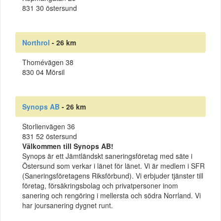
831 30 östersund
Northrol
- 26 km
Thomévägen 38
830 04 Mörsil
Synops AB
- 26 km
Storlienvägen 36
831 52 östersund
Välkommen till Synops AB!
Synops är ett Jämtländskt saneringsföretag med säte i
Östersund som verkar i länet för länet. Vi är medlem i SFR
(Saneringsföretagens Riksförbund). Vi erbjuder tjänster till
företag, försäkringsbolag och privatpersoner inom
sanering och rengöring i mellersta och södra Norrland. Vi
har joursanering dygnet runt.