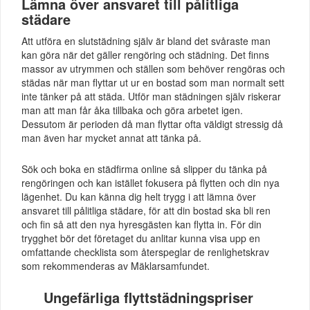
Lämna över ansvaret till pålitliga
städare
Att utföra en slutstädning själv är bland det svåraste man
kan göra när det gäller rengöring och städning. Det finns
massor av utrymmen och ställen som behöver rengöras och
städas när man flyttar ut ur en bostad som man normalt sett
inte tänker på att städa. Utför man städningen själv riskerar
man att man får åka tillbaka och göra arbetet igen.
Dessutom är perioden då man flyttar ofta väldigt stressig då
man även har mycket annat att tänka på.
Sök och boka en städfirma online så slipper du tänka på
rengöringen och kan istället fokusera på flytten och din nya
lägenhet. Du kan känna dig helt trygg i att lämna över
ansvaret till pålitliga städare, för att din bostad ska bli ren
och fin så att den nya hyresgästen kan flytta in. För din
trygghet bör det företaget du anlitar kunna visa upp en
omfattande checklista som återspeglar de renlighetskrav
som rekommenderas av Mäklarsamfundet.
Ungefärliga flyttstädningspriser