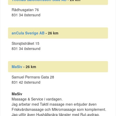
Rådhusgatan 76
831 34 östersund
anCula Sverige AB
- 26 km
Storsjöstråket 15
831 34 östersund
MaSiv
- 26 km
Samuel Permans Gata 28
831 42 östersund
MaSiv
Massage & Service i vardagen.
Jag arbetar med Taktil massage men erbjuder även
Friskvårdsmassage och Mikromassage som komplement.
Jag utför även Hushållsnära tjänster med Rut-avdrag.