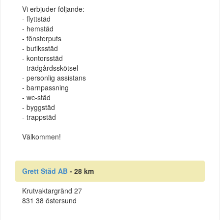
Vi erbjuder följande:
- flyttstäd
- hemstäd
- fönsterputs
- butiksstäd
- kontorsstäd
- trädgårdsskötsel
- personlig assistans
- barnpassning
- wc-städ
- byggstäd
- trappstäd
Välkommen!
Grett Städ AB
- 28 km
Krutvaktargränd 27
831 38 östersund