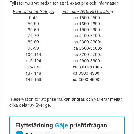
Fyll i formuläret nedan för att få exakt pris och information
Kvadratmeter Städyta
Pris efter 50% RUT-avdrag
0-49
ca 1500-2500:-
50-59
ca 1650-2650:-
60-69
ca 1900-2900:-
70-79
ca 2100-3100:-
80-89
ca 2300-3300:-
90-99
ca 2500-3500:-
100-114
ca 2700-3700:-
115-124
ca 2900-3900:-
125-136
ca 3100-4100:-
137-148
ca 3300-4300:-
149-159
ca 3500-4500:-
*Reservation för att priserna kan ändras och varierar mellan
olika delar av Sverige.
Flyttstädning
Gåje
prisförfrågan