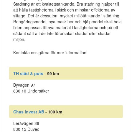
Städning är ett kvalitetstänkande. Bra städning hjälper till
att hålla fastigheterna i skick och minskar effekterna av
slitage. Det är dessutom mycket miljötänkande i städning.
Rengöringsmedel, nya maskiner och hjälpmedel skall hela
tiden anpassas till nya material i fastigheterna och på ett
sådant sätt att de inte förorsakar skador eller skadar
miljön.
Kontakta oss gärna för mer information!
TH städ & puts
- 99 km
Byvägen 97
830 10 Undersåker
Chas Invest AB
- 100 km
Leråvägen 36
830 15 Duved