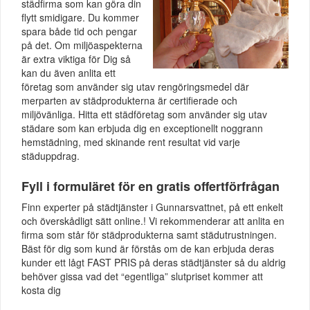
städfirma som kan göra din
flytt smidigare. Du kommer
spara både tid och pengar
på det. Om miljöaspekterna
är extra viktiga för Dig så
kan du även anlita ett
företag som använder sig utav rengöringsmedel där
merparten av städprodukterna är certifierade och
miljövänliga. Hitta ett städföretag som använder sig utav
städare som kan erbjuda dig en exceptionellt noggrann
hemstädning, med skinande rent resultat vid varje
städuppdrag.
Fyll i formuläret för en gratis offertförfrågan
Finn experter på städtjänster i Gunnarsvattnet, på ett enkelt
och överskådligt sätt online.! Vi rekommenderar att anlita en
firma som står för städprodukterna samt städutrustningen.
Bäst för dig som kund är förstås om de kan erbjuda deras
kunder ett lågt FAST PRIS på deras städtjänster så du aldrig
behöver gissa vad det “egentliga” slutpriset kommer att
kosta dig