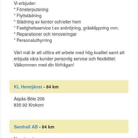
Vi erbjuder:
* Fönsterputsning
* Flyttstädning
* Städning av kontor och/eller hem
* Fastighetsservice t.ex snöröjning, gräsklippning mm.
* Reparationer och renoveringar
* Personaluthyrning
Vårt mål är att utföra ett arbete med hög kvalitet samt att
erbjuda våra kunder personlig service och flexibilitet.
Välkommen med din förfrågan!
KL Hemtjänst
- 84 km
Aspås-Böle 206
835 92 Krokom
Samhall AB
- 84 km