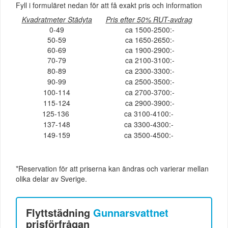
Fyll i formuläret nedan för att få exakt pris och information
Kvadratmeter Städyta
Pris efter 50% RUT-avdrag
0-49
ca 1500-2500:-
50-59
ca 1650-2650:-
60-69
ca 1900-2900:-
70-79
ca 2100-3100:-
80-89
ca 2300-3300:-
90-99
ca 2500-3500:-
100-114
ca 2700-3700:-
115-124
ca 2900-3900:-
125-136
ca 3100-4100:-
137-148
ca 3300-4300:-
149-159
ca 3500-4500:-
*Reservation för att priserna kan ändras och varierar mellan
olika delar av Sverige.
Flyttstädning
Gunnarsvattnet
prisförfrågan