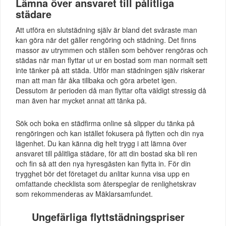
Lämna över ansvaret till pålitliga
städare
Att utföra en slutstädning själv är bland det svåraste man
kan göra när det gäller rengöring och städning. Det finns
massor av utrymmen och ställen som behöver rengöras och
städas när man flyttar ut ur en bostad som man normalt sett
inte tänker på att städa. Utför man städningen själv riskerar
man att man får åka tillbaka och göra arbetet igen.
Dessutom är perioden då man flyttar ofta väldigt stressig då
man även har mycket annat att tänka på.
Sök och boka en städfirma online så slipper du tänka på
rengöringen och kan istället fokusera på flytten och din nya
lägenhet. Du kan känna dig helt trygg i att lämna över
ansvaret till pålitliga städare, för att din bostad ska bli ren
och fin så att den nya hyresgästen kan flytta in. För din
trygghet bör det företaget du anlitar kunna visa upp en
omfattande checklista som återspeglar de renlighetskrav
som rekommenderas av Mäklarsamfundet.
Ungefärliga flyttstädningspriser