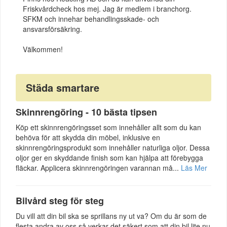
Friskvårdcheck hos mej. Jag är medlem i branchorg.
SFKM och innehar behandlingsskade- och
ansvarsförsäkring.
Välkommen!
Städa smartare
Skinnrengöring - 10 bästa tipsen
Köp ett skinnrengöringsset som innehåller allt som du kan
behöva för att skydda din möbel, inklusive en
skinnrengöringsprodukt som innehåller naturliga oljor. Dessa
oljor ger en skyddande finish som kan hjälpa att förebygga
fläckar. Applicera skinnrengöringen varannan må...
Läs Mer
Bilvård steg för steg
Du vill att din bil ska se sprillans ny ut va? Om du är som de
flesta andra av oss så verkar det säkert som att din bil lite nu