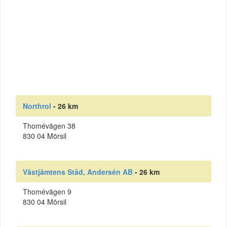
Northrol
- 26 km
Thomévägen 38
830 04 Mörsil
Västjämtens Städ, Andersén AB
- 26 km
Thomévägen 9
830 04 Mörsil