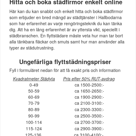
Hitta och boka städfirmor enkelt online
Här kan du kan snabbt och enkelt hitta och boka städfirmor
som erbjuder en bred mängd av städtjänster i Hallbodarna
som har erfarenhet av varje rengöringsteknik du kan tänka
dig. Att ha en lång erfarenhet är av yttersta vikt, speciellt i
städbranschen. En flyttstädare måste veta hur man tar bort
alla tänkbara fläckar och smuts samt hur man använder alla
typer av städutrustning.
Ungefärliga flyttstädningspriser
Fyll i formuläret nedan för att få exakt pris och information
Kvadratmeter Städyta
Pris efter 50% RUT-avdrag
0-49
ca 1500-2500:-
50-59
ca 1650-2650:-
60-69
ca 1900-2900:-
70-79
ca 2100-3100:-
80-89
ca 2300-3300:-
90-99
ca 2500-3500:-
100-114
ca 2700-3700:-
115-124
ca 2900-3900:-
125-136
ca 3100-4100:-