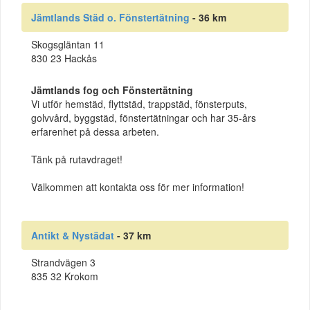
Jämtlands Städ o. Fönstertätning
- 36 km
Skogsgläntan 11
830 23 Hackås
Jämtlands fog och Fönstertätning
Vi utför hemstäd, flyttstäd, trappstäd, fönsterputs,
golvvård, byggstäd, fönstertätningar och har 35-års
erfarenhet på dessa arbeten.
Tänk på rutavdraget!
Välkommen att kontakta oss för mer information!
Antikt & Nystädat
- 37 km
Strandvägen 3
835 32 Krokom