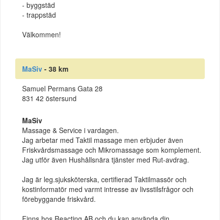
- byggstäd
- trappstäd
Välkommen!
MaSiv
- 38 km
Samuel Permans Gata 28
831 42 östersund
MaSiv
Massage & Service i vardagen.
Jag arbetar med Taktil massage men erbjuder även
Friskvårdsmassage och Mikromassage som komplement.
Jag utför även Hushållsnära tjänster med Rut-avdrag.
Jag är leg.sjuksköterska, certifierad Taktilmassör och
kostinformatör med varmt intresse av livsstilsfrågor och
förebyggande friskvård.
Finns hos Reacting AB och du kan använda din