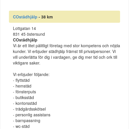
COstädhjälp
- 38 km
Lottgatan 14
831 45 östersund
COstädhjälp
Vi är ett litet pålitligt företag med stor kompetens och nöjda
kunder. Vi erbjuder städhjälp främst till privatpersoner. Vi
vill underlätta för dig i vardagen, ge dig mer tid och ork till
viktigare saker.
Vi erbjuder följande:
- flyttstäd
- hemstäd
- fönsterputs
- butiksstäd
- kontorsstäd
- trädgårdsskötsel
- personlig assistans
- barnpassning
- wc-städ