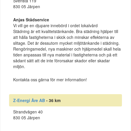
Svensta 119
830 05 Järpen
Anjas Städservice
Vi vill ge en djupare innebörd i ordet lokalvård
Städning är ett kvalitetstänkande. Bra städning hjälper till
att hålla fastigheterna i skick och minskar effekterna av
slitage. Det är dessutom mycket miljötänkande i städning.
Rengöringsmedel, nya maskiner och hjälpmedel skall hela
tiden anpassas till nya material i fastigheterna och på ett
sådant sätt att de inte förorsakar skador eller skadar
miljön.
Kontakta oss gärna för mer information!
Z-Energi Åre AB
- 36 km
Strandvägen 40
830 05 Järpen